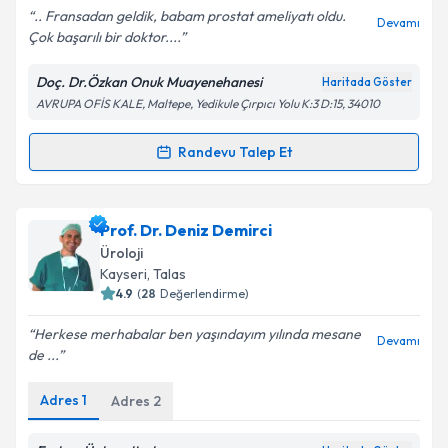
.. Fransadan geldik, babam prostat ameliyatı oldu.
Devamı
Çok başarılı bir doktor....
Doç. Dr.Özkan Onuk Muayenehanesi
Haritada Göster
Kişisel verilerimin işlenmesine ilişkin
Aydınlatma
AVRUPA OFİS KALE, Maltepe, Yedikule Çırpıcı Yolu K:3 D:15, 34010
Metni
'ni okudum ve kişisel verilerimin belirtilen
kapsamda işlenmesini kabul ediyorum.
Randevu Talep Et
Randevu Takvimi Talebi
Takvim Talebini Gönder
Doç. Dr. Özkan Onuk
için randevu takvimi talebi
Prof. Dr. Deniz Demirci
oluşturun. Size bu uzmandan randevu almanız için bir
Üroloji
takvim hazırlandığında e-posta ile bilgilendireceğiz.
Kayseri
, Talas
4.9
(
28
Değerlendirme)
E-posta Adresiniz
Herkese merhabalar ben yaşındayım yılında mesane
Devamı
de ...
Adres
1
Adres
2
Kişisel verilerimin işlenmesine ilişkin
Aydınlatma
Metni
'ni okudum ve kişisel verilerimin belirtilen
kapsamda işlenmesini kabul ediyorum.