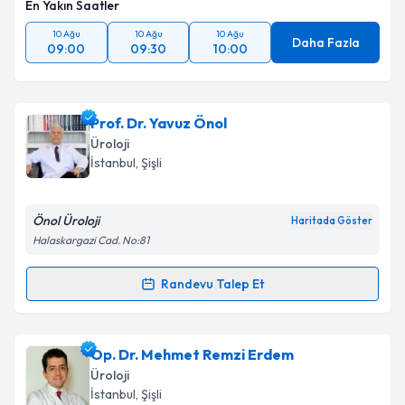
En Yakın Saatler
10 Ağu
10 Ağu
10 Ağu
Daha Fazla
09:00
09:30
10:00
Prof. Dr. Yavuz Önol
Üroloji
İstanbul
, Şişli
Önol Üroloji
Haritada Göster
Halaskargazi Cad. No:81
Randevu Talep Et
Randevu Takvimi Talebi
Prof. Dr. Yavuz Önol
için randevu takvimi talebi
Op. Dr. Mehmet Remzi Erdem
oluşturun. Size bu uzmandan randevu almanız için bir
Üroloji
takvim hazırlandığında e-posta ile bilgilendireceğiz.
İstanbul
, Şişli