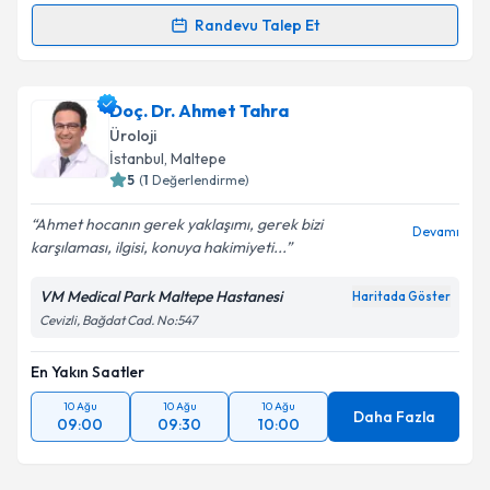
Randevu Talep Et
Randevu Takvimi Talebi
Kişisel verilerimin işlenmesine ilişkin
Aydınlatma
Metni
'ni okudum ve kişisel verilerimin belirtilen
kapsamda işlenmesini kabul ediyorum.
Prof. Dr. Cem Akbal
için randevu takvimi talebi
Doç. Dr. Ahmet Tahra
oluşturun. Size bu uzmandan randevu almanız için bir
Üroloji
Takvim Talebini Gönder
takvim hazırlandığında e-posta ile bilgilendireceğiz.
İstanbul
, Maltepe
5
(
1
Değerlendirme)
E-posta Adresiniz
Ahmet hocanın gerek yaklaşımı, gerek bizi
Devamı
karşılaması, ilgisi, konuya hakimiyeti...
VM Medical Park Maltepe Hastanesi
Haritada Göster
Kişisel verilerimin işlenmesine ilişkin
Aydınlatma
Cevizli, Bağdat Cad. No:547
Metni
'ni okudum ve kişisel verilerimin belirtilen
kapsamda işlenmesini kabul ediyorum.
En Yakın Saatler
10 Ağu
10 Ağu
10 Ağu
Takvim Talebini Gönder
Daha Fazla
09:00
09:30
10:00