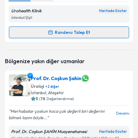
Urohealth Klinik
Haritada Göster
İstanbul/Şişli
Randevu Talep Et
Randevu Takvimi Talebi
Doç. Dr. Sercan Yılmaz
için randevu takvimi talebi
Bölgenize yakın diğer uzmanlar
oluşturun. Size bu uzmandan randevu almanız için bir
takvim hazırlandığında e-posta ile bilgilendireceğiz.
Prof. Dr. Coşkun Şahin
E-posta Adresiniz
Üroloji
+
2
diğer
İstanbul
, Ataşehir
5
(
78
Değerlendirme)
Kişisel verilerimin işlenmesine ilişkin
Aydınlatma
Merhabalar çoskun hoca çok değerli biri değerini
Devamı
Metni
'ni okudum ve kişisel verilerimin belirtilen
bilmek lazım böyle...
kapsamda işlenmesini kabul ediyorum.
Prof. Dr. Coşkun ŞAHİN Muayenehanesi
Haritada Göster