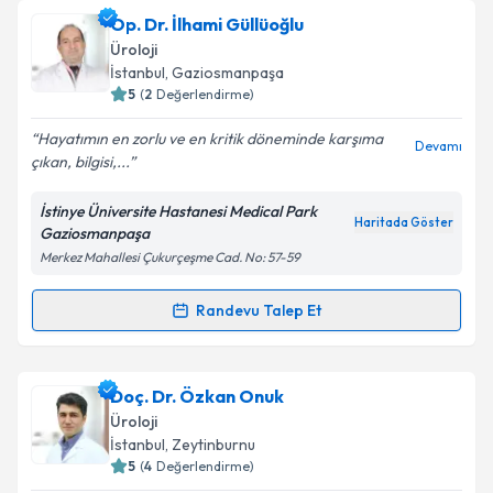
Op. Dr. İlhami Güllüoğlu
Üroloji
İstanbul
, Gaziosmanpaşa
5
(
2
Değerlendirme)
Hayatımın en zorlu ve en kritik döneminde karşıma
Devamı
çıkan, bilgisi,...
İstinye Üniversite Hastanesi Medical Park
Haritada Göster
Gaziosmanpaşa
Merkez Mahallesi Çukurçeşme Cad. No: 57-59
Randevu Talep Et
Randevu Takvimi Talebi
Op. Dr. İlhami Güllüoğlu
için randevu takvimi talebi
Doç. Dr. Özkan Onuk
oluşturun. Size bu uzmandan randevu almanız için bir
Üroloji
takvim hazırlandığında e-posta ile bilgilendireceğiz.
İstanbul
, Zeytinburnu
5
(
4
Değerlendirme)
E-posta Adresiniz