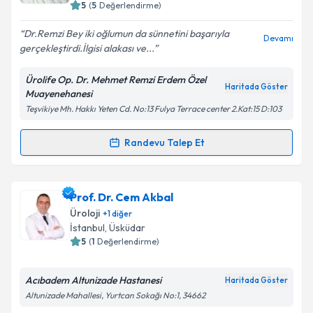
5
(
5
Değerlendirme)
E-posta Adresiniz
Dr.Remzi Bey iki oğlumun da sünnetini başarıyla
Devamı
gerçekleştirdi.İlgisi alakası ve...
Ürolife Op. Dr. Mehmet Remzi Erdem Özel
Kişisel verilerimin işlenmesine ilişkin
Aydınlatma
Haritada Göster
Muayenehanesi
Metni
'ni okudum ve kişisel verilerimin belirtilen
Teşvikiye Mh. Hakkı Yeten Cd. No:13 Fulya Terrace center 2.Kat:15 D:103
kapsamda işlenmesini kabul ediyorum.
Randevu Talep Et
Randevu Takvimi Talebi
Takvim Talebini Gönder
Op. Dr. Mehmet Remzi Erdem
için randevu takvimi
Prof. Dr. Cem Akbal
talebi oluşturun. Size bu uzmandan randevu almanız
Üroloji
+
1
diğer
için bir takvim hazırlandığında e-posta ile
İstanbul
, Üsküdar
bilgilendireceğiz.
5
(
1
Değerlendirme)
E-posta Adresiniz
Acıbadem Altunizade Hastanesi
Haritada Göster
Altunizade Mahallesi, Yurtcan Sokağı No:1, 34662