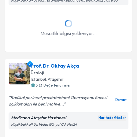
Küçükbakkalköy Mah. Brandium Residance R3 Blok Kat:12 Daire:83
Takvim Talebini Gönder
Müsaitlik bilgisi yükleniyor...
Prof. Dr. Oktay Akça
Üroloji
İstanbul
, Ataşehir
5
(
3
Değerlendirme)
Radikal perineal prostatektomi Operasyonu öncesi
Devamı
açıklamaları ile beni motive...
Medicana Ataşehir Hastanesi
Haritada Göster
Küçükbakkalköy, Vedat Günyol Cd. No:24