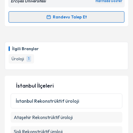
Erciyes Üniversitesi
Haritada Göster
Randevu Talep Et
Takvim Talebini Gönder
Randevu Takvimi Talebi
Prof. Dr. Deniz Demirci
için randevu takvimi talebi
oluşturun. Size bu uzmandan randevu almanız için bir
İlgili Branşlar
takvim hazırlandığında e-posta ile bilgilendireceğiz.
Üroloji
1
E-posta Adresiniz
İstanbul İlçeleri
Kişisel verilerimin işlenmesine ilişkin
Aydınlatma
Metni
'ni okudum ve kişisel verilerimin belirtilen
İstanbul
Rekonstrüktif üroloji
kapsamda işlenmesini kabul ediyorum.
Ataşehir
Rekonstrüktif üroloji
Takvim Talebini Gönder
Şişli
Rekonstrüktif üroloji