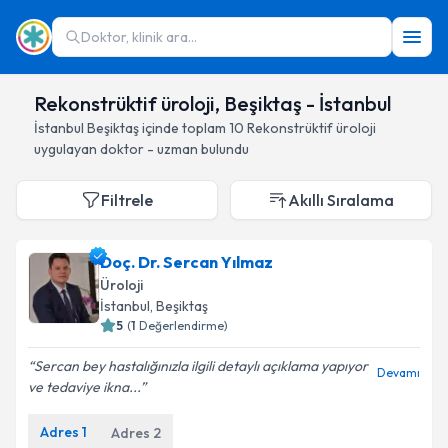
Doktor, klinik ara...
Rekonstrüktif üroloji, Beşiktaş - İstanbul
İstanbul
Beşiktaş
içinde toplam
10
Rekonstrüktif üroloji
uygulayan doktor - uzman bulundu
Filtrele
Akıllı Sıralama
Doç. Dr. Sercan Yılmaz
Üroloji
İstanbul
, Beşiktaş
5
(
1
Değerlendirme)
Sercan bey hastalığınızla ilgili detaylı açıklama yapıyor
Devamı
ve tedaviye ikna...
Adres
1
Adres
2