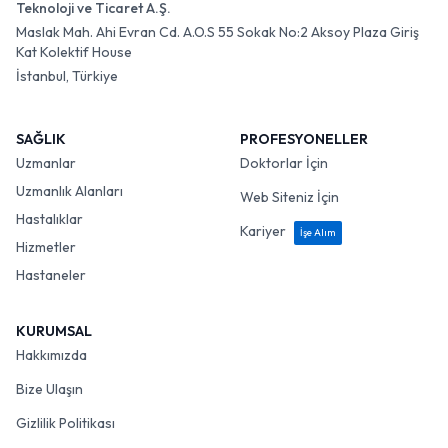
Teknoloji ve Ticaret A.Ş.
Maslak Mah. Ahi Evran Cd. A.O.S 55 Sokak No:2 Aksoy Plaza Giriş
Kat Kolektif House
İstanbul, Türkiye
SAĞLIK
PROFESYONELLER
Uzmanlar
Doktorlar İçin
Uzmanlık Alanları
Web Siteniz İçin
Hastalıklar
Kariyer
İşe Alım
Hizmetler
Hastaneler
KURUMSAL
Hakkımızda
Bize Ulaşın
Gizlilik Politikası