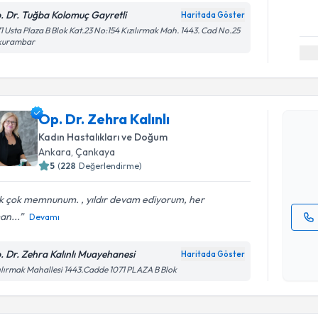
. Dr. Tuğba Kolomuç Gayretli
Haritada Göster
1 Usta Plaza B Blok Kat.23 No:154 Kızılırmak Mah. 1443. Cad No.25
kurambar
Randevu T
Op. Dr. Ze
Op. Dr. Zehra Kalınlı
bu uzmandan
Kadın Hastalıkları ve Doğum
posta ile bi
Ankara
, Çankaya
5
(
228
Değerlendirme)
E-posta Ad
k çok memnunum. , yıldır devam ediyorum, her
an...
Devamı
Kişisel
okudum
. Dr. Zehra Kalınlı Muayehanesi
Haritada Göster
işlenm
ılırmak Mahallesi 1443.Cadde 1071 PLAZA B Blok