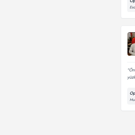
Op
Esa
Önc
yüzl
Op
Muh