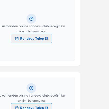
Üyesi Neslihan Yerebasmaz
için randevu takvimi
turun. Size bu uzmandan randevu almanız için bir
rlandığında e-posta ile bilgilendireceğiz.
resiniz
u uzmandan online randevu alabileceğin bir
takvimi bulunmuyor.
Randevu Talep Et
 verilerimin işlenmesine ilişkin
Aydınlatma Metni
'ni
 ve kişisel verilerimin belirtilen kapsamda
akvimi Talebi
esini kabul ediyorum.
Takvim Talebini Gönder
erdar Oral
için randevu takvimi talebi oluşturun. Size
 randevu almanız için bir takvim hazırlandığında e-
lgilendireceğiz.
resiniz
u uzmandan online randevu alabileceğin bir
takvimi bulunmuyor.
Randevu Talep Et