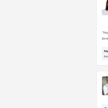
Hay
bır
Me
Ken