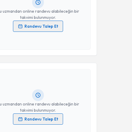
resiniz
u uzmandan online randevu alabileceğin bir
takvimi bulunmuyor.
Randevu Talep Et
 verilerimin işlenmesine ilişkin
Aydınlatma Metni
'ni
 ve kişisel verilerimin belirtilen kapsamda
esini kabul ediyorum.
akvimi Talebi
Takvim Talebini Gönder
sra Çabuk Cömert
için randevu takvimi talebi
Size bu uzmandan randevu almanız için bir takvim
ında e-posta ile bilgilendireceğiz.
resiniz
u uzmandan online randevu alabileceğin bir
takvimi bulunmuyor.
Randevu Talep Et
 verilerimin işlenmesine ilişkin
Aydınlatma Metni
'ni
 ve kişisel verilerimin belirtilen kapsamda