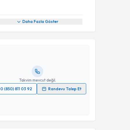
Daha Fazla Göster
akvimi Talebi
hra Kalınlı
için randevu takvimi talebi oluşturun. Size
 randevu almanız için bir takvim hazırlandığında e-
lgilendireceğiz.
resiniz
Takvim mevcut değil.
0 (850) 811 03 92
Randevu Talep Et
 verilerimin işlenmesine ilişkin
Aydınlatma Metni
'ni
 ve kişisel verilerimin belirtilen kapsamda
esini kabul ediyorum.
Takvim Talebini Gönder