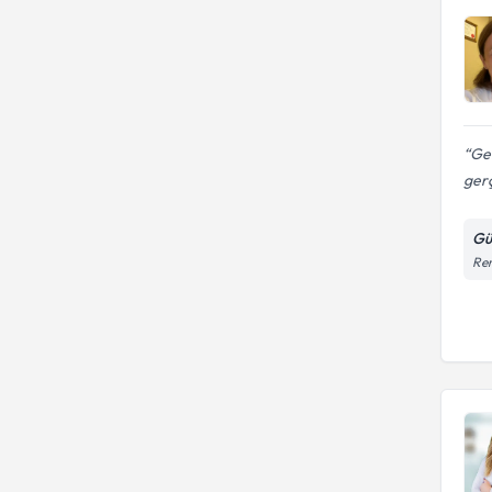
Ge
ger
Gü
Rem