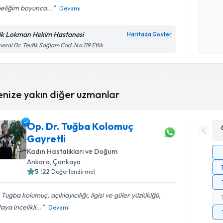
eliğim boyunca...
Devamı
Kişisel
okudum
lik Lokman Hekim Hastanesi
Haritada Göster
işlenm
eral Dr. Tevfik Sağlam Cad. No:119 Etlik
enize yakın diğer uzmanlar
Op. Dr. Tuğba Kolomuç
Gayretli
Kadın Hastalıkları ve Doğum
Ankara
, Çankaya
5
(
22
Değerlendirme)
 Tugba kolumuç, açıklayıcılığı, ilgisi ve güler yüzlülüğü,
aya incelikli...
Devamı