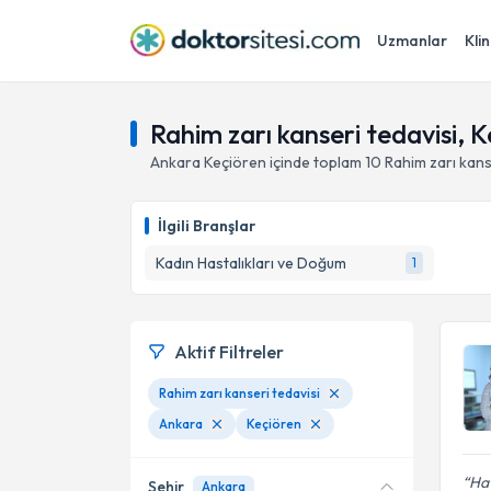
Uzmanlar
Klin
Rahim zarı kanseri tedavisi, 
Ankara
Keçiören
içinde toplam
10
Rahim zarı kans
İlgili Branşlar
Kadın Hastalıkları ve Doğum
1
Aktif Filtreler
Rahim zarı kanseri tedavisi
Ankara
Keçiören
Hat
Şehir
Ankara