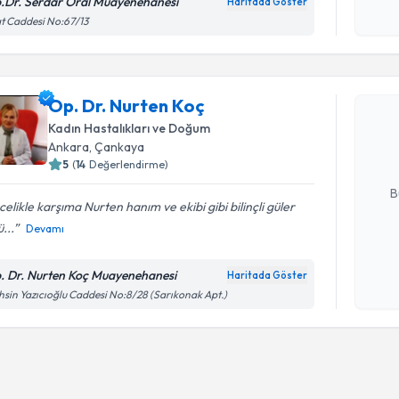
.Dr. Serdar Oral Muayenehanesi
Haritada Göster
Kişisel
t Caddesi No:67/13
okudum
Randevu T
işlenm
Op. Dr. N
Op. Dr. Nurten Koç
bu uzmandan
Kadın Hastalıkları ve Doğum
posta ile bi
Ankara
, Çankaya
5
(
14
Değerlendirme)
E-posta Ad
B
elikle karşıma Nurten hanım ve ekibi gibi bilinçli güler
ü...
Devamı
Kişisel
okudum
. Dr. Nurten Koç Muayenehanesi
Haritada Göster
işlenm
sin Yazıcıoğlu Caddesi No:8/28 (Sarıkonak Apt.)