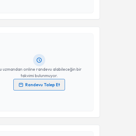
esini kabul ediyorum.
akvimi Talebi
Takvim Talebini Gönder
ol Bayraktar
için randevu takvimi talebi oluşturun.
andan randevu almanız için bir takvim
ında e-posta ile bilgilendireceğiz.
resiniz
u uzmandan online randevu alabileceğin bir
takvimi bulunmuyor.
Randevu Talep Et
 verilerimin işlenmesine ilişkin
Aydınlatma Metni
'ni
 ve kişisel verilerimin belirtilen kapsamda
esini kabul ediyorum.
akvimi Talebi
Takvim Talebini Gönder