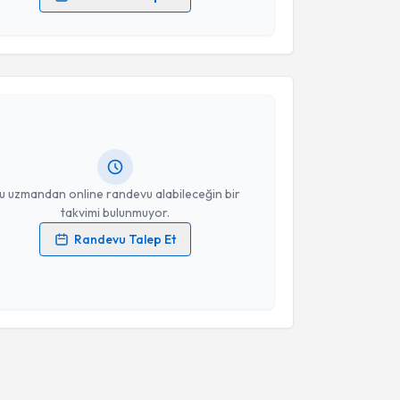
 verilerimin işlenmesine ilişkin
Aydınlatma Metni
'ni
 ve kişisel verilerimin belirtilen kapsamda
akvimi Talebi
esini kabul ediyorum.
urten Koç
için randevu takvimi talebi oluşturun. Size
Takvim Talebini Gönder
 randevu almanız için bir takvim hazırlandığında e-
lgilendireceğiz.
resiniz
u uzmandan online randevu alabileceğin bir
takvimi bulunmuyor.
Randevu Talep Et
 verilerimin işlenmesine ilişkin
Aydınlatma Metni
'ni
 ve kişisel verilerimin belirtilen kapsamda
esini kabul ediyorum.
Takvim Talebini Gönder