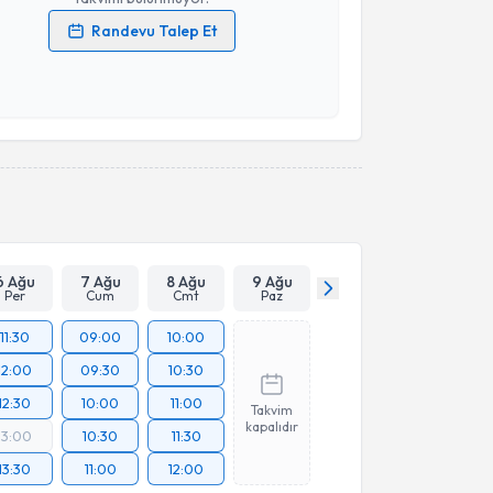
Randevu Talep Et
 verilerimin işlenmesine ilişkin
Aydınlatma Metni
'ni
 ve kişisel verilerimin belirtilen kapsamda
esini kabul ediyorum.
Takvim Talebini Gönder
6 Ağu
7 Ağu
8 Ağu
9 Ağu
Per
Cum
Cmt
Paz
11:30
09:00
10:00
12:00
09:30
10:30
12:30
10:00
11:00
Takvim
kapalıdır
13:00
10:30
11:30
13:30
11:00
12:00