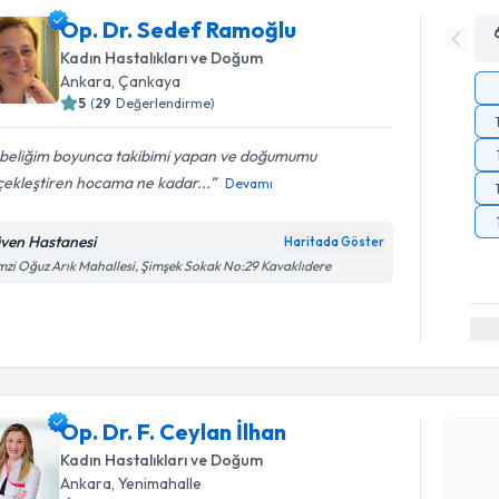
Op. Dr. Sedef Ramoğlu
Kadın Hastalıkları ve Doğum
Ankara
, Çankaya
5
(
29
Değerlendirme)
beliğim boyunca takibimi yapan ve doğumumu
çekleştiren hocama ne kadar...
Devamı
ven Hastanesi
Haritada Göster
zi Oğuz Arık Mahallesi, Şimşek Sokak No:29 Kavaklıdere
Randevu T
Op. Dr. F.
Op. Dr. F. Ceylan İlhan
Size bu uzm
Kadın Hastalıkları ve Doğum
hazırlandığ
Ankara
, Yenimahalle