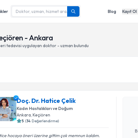
ikler
Blog
Kayıt Ol
Keçiören - Ankara
eri tedavisi
uygulayan doktor - uzman bulundu
Randevu T
Doç. Dr. H
Doç. Dr. Hatice Çelik
bu uzmandan
Kadın Hastalıkları ve Doğum
posta ile bi
Ankara
, Keçiören
5
(
34
Değerlendirme)
E-posta Ad
B
ice hocaya öneri üzerine gittim çok memnun kaldım.