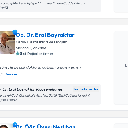
rama İş Merkezi Beştepe Mahallesi Yaşam Caddesi Kat:17
işlenm
re:78
Randevu T
Op. Dr. Erol Bayraktar
Op. Dr. Er
Size bu uzm
Kadın Hastalıkları ve Doğum
hazırlandığ
Ankara
, Çankaya
5
(
4
Değerlendirme)
E-posta Ad
B
süreçte birçok doktorla çalıştım ama en en en
.
Devamı
Kişisel
. Dr. Erol Bayraktar Muayenehanesi
Haritada Göster
okudum
rutiyet Cad. Çanakkale Apt. No: 36/19 (Eski Çağ hastanesinin
işlenm
şısı) Kızılay
Randevu T
Dr. Öğr. Üyesi Neslihan