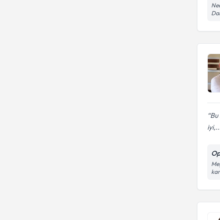
Neo
Dai
Bu 
iyi,..
Op
Meş
kar