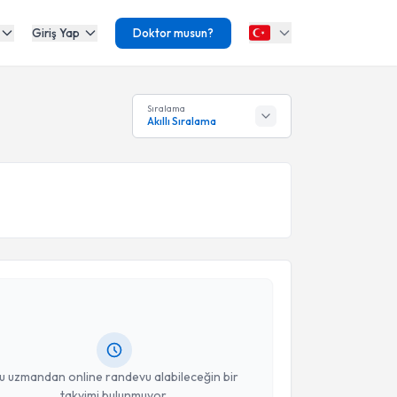
Giriş Yap
Doktor musun?
Sıralama
Akıllı Sıralama
akvimi Talebi
atice Çelik
için randevu takvimi talebi oluşturun. Size
 randevu almanız için bir takvim hazırlandığında e-
lgilendireceğiz.
resiniz
u uzmandan online randevu alabileceğin bir
takvimi bulunmuyor.