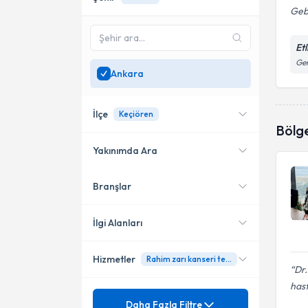
Geb
Et
Gen
Ankara
İlçe
Keçiören
Bölg
Yakınımda Ara
Branşlar
Konumuma yakın uzmanları
Çankaya
göster
Yenimahalle
İlgi Alanları
Etimesgut
Hizmetler
Rahim zarı kanseri tedavisi
Kadın Hastalıkları ve Doğum
Dr.
Keçiören
hast
Mezuniyet
4 Boyutlu Ultrasonla Gebelik
Daha Fazla Filtre