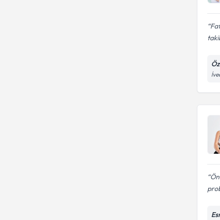
Fat
taki
Öz
İve
Önc
prob
Es