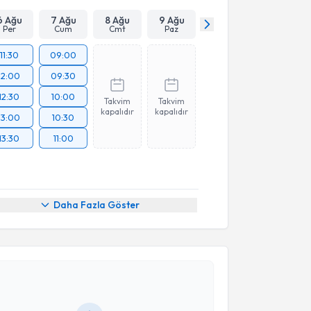
6 Ağu
7 Ağu
8 Ağu
9 Ağu
Per
Cum
Cmt
Paz
11:30
09:00
12:00
09:30
12:30
10:00
Takvim
Takvim
kapalıdır
kapalıdır
13:00
10:30
13:30
11:00
Daha Fazla Göster
akvimi Talebi
 Ceylan İlhan
için randevu takvimi talebi oluşturun.
andan randevu almanız için bir takvim
ında e-posta ile bilgilendireceğiz.