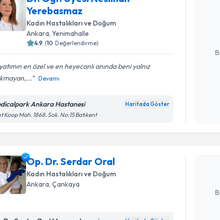
Dr. Öğr. 
Yerebasmaz
talebi oluş
takvim hazı
Kadın Hastalıkları ve Doğum
Ankara
, Yenimahalle
E-posta Ad
4.9
(
10
Değerlendirme)
B
atımın en özel ve en heyecanlı anında beni yalnız
akmayan,...
Devamı
Kişisel
okudum
dicalpark Ankara Hastanesi
Haritada Göster
Randevu T
işlenm
t Koop Mah. 1868. Sok. No:15 Batıkent
Op. Dr. S
bu uzmandan
Op. Dr. Serdar Oral
posta ile bi
Kadın Hastalıkları ve Doğum
E-posta Ad
Ankara
, Çankaya
B