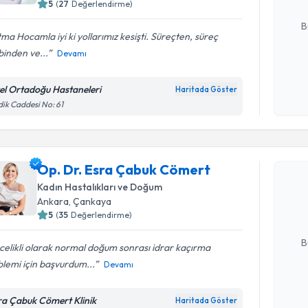
5
(
27
Değerlendirme)
E-posta Ad
B
ma Hocamla iyi ki yollarımız kesişti. Süreçten, süreç
binden ve...
Devamı
Kişisel
okudum
el Ortadoğu Hastaneleri
Haritada Göster
işlenm
dik Caddesi No: 61
Randevu T
Op. Dr. Esra Çabuk Cömert
Op. Dr. E
oluşturun. 
Kadın Hastalıkları ve Doğum
hazırlandığ
Ankara
, Çankaya
5
(
35
Değerlendirme)
E-posta Ad
B
elikli olarak normal doğum sonrası idrar kaçırma
lemi için başvurdum...
Devamı
Kişisel
ra Çabuk Cömert Klinik
Haritada Göster
okudum