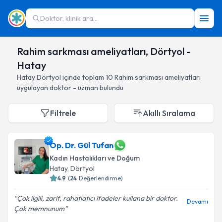
Doktor, klinik ara...
Rahim sarkması ameliyatları, Dörtyol -
Hatay
Hatay
Dörtyol
içinde toplam
10
Rahim sarkması ameliyatları
uygulayan doktor - uzman bulundu
Filtrele
Akıllı Sıralama
Op. Dr. Gül Tufan
Kadın Hastalıkları ve Doğum
Hatay
, Dörtyol
4.9
(
24
Değerlendirme)
Çok ilgili, zarif, rahatlatıcı ifadeler kullana bir doktor.
Devamı
Çok memnunum