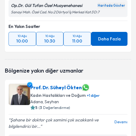
Op.Dr. Gül Tufan Özel Muayenehanesi
Haritada Göster
Sanayi Mah. Özel Cad. No:2 Dörtyol İş Merkezi Kat:3 D:7
En Yakın Saatler
10 Ağu
10 Ağu
10 Ağu
Daha Fazla
10:00
10:30
11:00
Bölgenize yakın diğer uzmanlar
Prof. Dr. Süheyl Ökten
Kadın Hastalıkları ve Doğum
+
1
diğer
Adana
, Seyhan
5
(
3
Değerlendirme)
Şahane bir doktor çok samimi çok sıcakkanlı ve
Devamı
bilgilendirici bir...