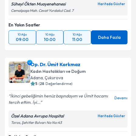
Süheyl Ökten Muayenehanesi
Haritada Göster
Cemalpaşa Mah. Cevat Yurdakul Cad. 7
En Yakın Saatler
10 Ağu
10 Ağu
10 Ağu
Daha Fazla
09:00
10:00
11:00
Op. Dr. Ümit Korkmaz
Kadın Hastalıkları ve Doğum
Adana
, Çukurova
5
(
28
Değerlendirme)
İkinci gebeliğimin henüz başındayım ve Ümit hocamı
Devamı
tercih ettim. İyi...
Özel Adana Avrupa Hospital
Haritada Göster
Toros, Şehitler Bulvarı No No:43