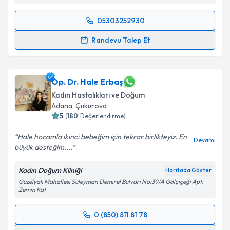
05303252930
Randevu Takvimi Talebi
Randevu Talep Et
Doç. Dr. Hatice Ender Soydinç
için randevu takvimi
talebi oluşturun. Size bu uzmandan randevu almanız
için bir takvim hazırlandığında e-posta ile
Op. Dr. Hale Erbaş
bilgilendireceğiz.
Kadın Hastalıkları ve Doğum
Adana
, Çukurova
E-posta Adresiniz
5
(
180
Değerlendirme)
Hale hocamla ikinci bebeğim için tekrar birlikteyiz. En
Devamı
büyük desteğim....
Kişisel verilerimin işlenmesine ilişkin
Aydınlatma
Kadın Doğum Kliniği
Haritada Göster
Metni
'ni okudum ve kişisel verilerimin belirtilen
Güzelyalı Mahallesi Süleyman Demirel Bulvarı No:39/A Gölçiçeği Apt.
kapsamda işlenmesini kabul ediyorum.
Zemin Kat
Takvim Talebini Gönder
0 (850) 811 81 78
Randevu Takvimi Talebi