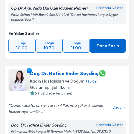
Op.Dr Aysu Nida Dai Özel Muayenehanesi
Haritada Göster
Fatih Sultan Mah.Barak Sok.No 49/6 (Devlet Hastanesi karşısı,Uygur
eczanesi üzeri)
En Yakın Saatler
10 Ağu
10 Ağu
10 Ağu
Daha Fazla
10:00
10:30
11:00
Doç. Dr. Hatice Ender Soydinç
Kadın Hastalıkları ve Doğum
+
1
diğer
Gaziantep
, Şehitkamil
5
(
152
Değerlendirme)
Canım doktorum iyi varsın Allah'ıma şükür ki sizinle
Devamı
buluşmaya vesile...
Doç. Dr. Hatice Ender Soydinç
Haritada Göster
Primemall AVM karşısı 15 Temmuz Mah. 148123 Sok. No: 23 27560