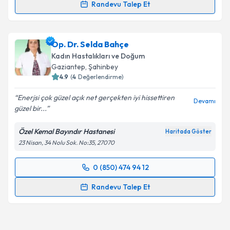
Randevu Talep Et
Op. Dr. Hale Erbaş
için randevu takvimi talebi
oluşturun. Size bu uzmandan randevu almanız için bir
Op. Dr. Selda Bahçe
takvim hazırlandığında e-posta ile bilgilendireceğiz.
Kadın Hastalıkları ve Doğum
E-posta Adresiniz
Gaziantep
, Şahinbey
4.9
(
4
Değerlendirme)
Enerjsi çok güzel açık net gerçekten iyi hissettiren
Devamı
güzel bir...
Kişisel verilerimin işlenmesine ilişkin
Aydınlatma
Metni
'ni okudum ve kişisel verilerimin belirtilen
Özel Kemal Bayındır Hastanesi
Haritada Göster
kapsamda işlenmesini kabul ediyorum.
23 Nisan, 34 Nolu Sok. No:35, 27070
Takvim Talebini Gönder
0 (850) 474 94 12
Randevu Takvimi Talebi
Randevu Talep Et
Op. Dr. Selda Bahçe
için randevu takvimi talebi
oluşturun. Size bu uzmandan randevu almanız için bir
takvim hazırlandığında e-posta ile bilgilendireceğiz.