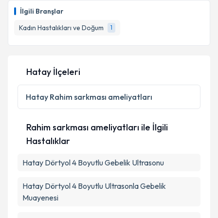
İlgili Branşlar
E-posta Adresiniz
Kadın Hastalıkları ve Doğum
1
Kişisel verilerimin işlenmesine ilişkin
Aydınlatma
Hatay İlçeleri
Metni
'ni okudum ve kişisel verilerimin belirtilen
kapsamda işlenmesini kabul ediyorum.
Hatay
Rahim sarkması ameliyatları
Takvim Talebini Gönder
Rahim sarkması ameliyatları ile İlgili
Hastalıklar
Hatay Dörtyol 4 Boyutlu Gebelik Ultrasonu
Hatay Dörtyol 4 Boyutlu Ultrasonla Gebelik
Muayenesi