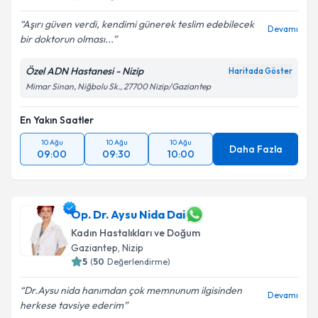
Aşırı güven verdi, kendimi günerek teslim edebilecek
Devamı
bir doktorun olması...
Özel ADN Hastanesi - Nizip
Haritada Göster
Mimar Sinan, Niğbolu Sk., 27700 Nizip/Gaziantep
En Yakın Saatler
10 Ağu
10 Ağu
10 Ağu
Daha Fazla
09:00
09:30
10:00
Op. Dr. Aysu Nida Dai
Kadın Hastalıkları ve Doğum
Gaziantep
, Nizip
5
(
50
Değerlendirme)
Dr.Aysu nida hanımdan çok memnunum ilgisinden
Devamı
herkese tavsiye ederim