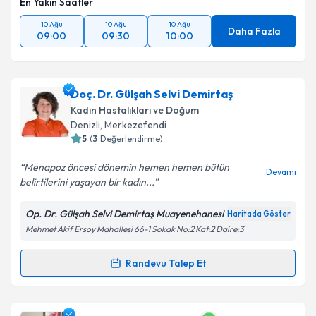
En Yakın Saatler
10 Ağu
10 Ağu
10 Ağu
Daha Fazla
09:00
09:30
10:00
Doç. Dr. Gülşah Selvi Demirtaş
Kadın Hastalıkları ve Doğum
Denizli
, Merkezefendi
5
(
3
Değerlendirme)
Menapoz öncesi dönemin hemen hemen bütün
Devamı
belirtilerini yaşayan bir kadın...
Op. Dr. Gülşah Selvi Demirtaş Muayenehanesi
Haritada Göster
Mehmet Akif Ersoy Mahallesi 66-1 Sokak No:2 Kat:2 Daire:3
Randevu Talep Et
Randevu Takvimi Talebi