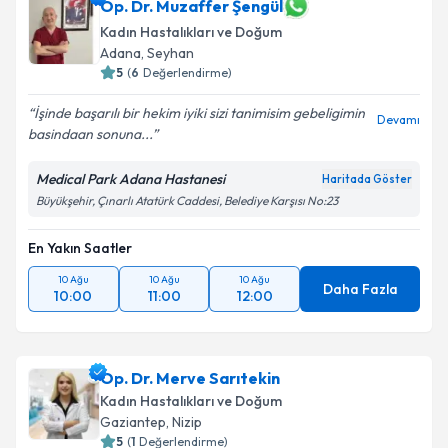
Doç. Dr. Gülşah Selvi Demirtaş
için randevu takvimi
Op. Dr. Muzaffer Şengül
talebi oluşturun. Size bu uzmandan randevu almanız
Kadın Hastalıkları ve Doğum
için bir takvim hazırlandığında e-posta ile
Adana
, Seyhan
bilgilendireceğiz.
5
(
6
Değerlendirme)
E-posta Adresiniz
İşinde başarılı bir hekim iyiki sizi tanimisim gebeligimin
Devamı
basindaan sonuna...
Medical Park Adana Hastanesi
Haritada Göster
Kişisel verilerimin işlenmesine ilişkin
Aydınlatma
Büyükşehir, Çınarlı Atatürk Caddesi, Belediye Karşısı No:23
Metni
'ni okudum ve kişisel verilerimin belirtilen
kapsamda işlenmesini kabul ediyorum.
En Yakın Saatler
10 Ağu
10 Ağu
10 Ağu
Daha Fazla
10:00
11:00
12:00
Takvim Talebini Gönder
Op. Dr. Merve Sarıtekin
Kadın Hastalıkları ve Doğum
Gaziantep
, Nizip
5
(
1
Değerlendirme)