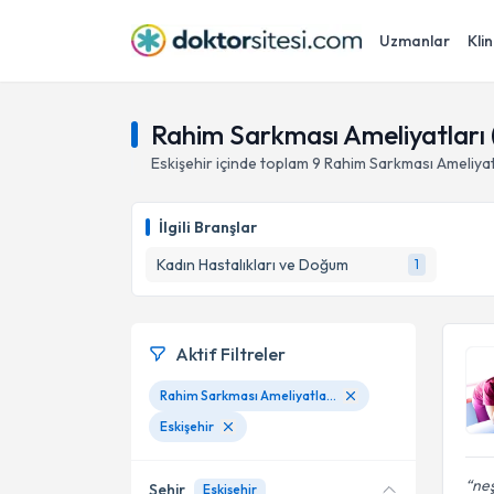
Uzmanlar
Klin
Rahim Sarkması Ameliyatları (
Eskişehir
içinde toplam
9
Rahim Sarkması Ameliyatl
İlgili Branşlar
Kadın Hastalıkları ve Doğum
1
Aktif Filtreler
Rahim Sarkması Ameliyatları (Vajinal /Laparoskopik)
Eskişehir
neş
Şehir
Eskişehir