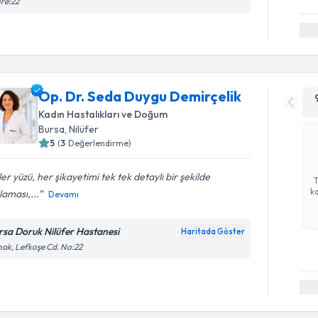
re:22
Op. Dr. Seda Duygu Demirçelik
Kadın Hastalıkları ve Doğum
Bursa
, Nilüfer
5
(
3
Değerlendirme)
er yüzü, her şikayetimi tek tek detaylı bir şekilde
ka
laması,...
Devamı
rsa Doruk Nilüfer Hastanesi
Haritada Göster
ak, Lefkoşe Cd. No:22