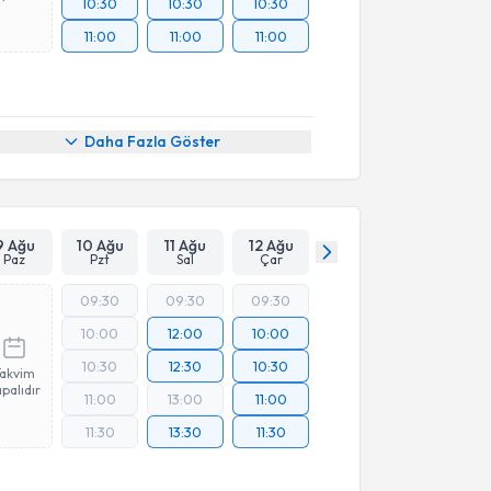
10:30
10:30
10:30
11:00
11:00
11:00
Daha Fazla Göster
9 Ağu
10 Ağu
11 Ağu
12 Ağu
Paz
Pzt
Sal
Çar
09:30
09:30
09:30
10:00
12:00
10:00
10:30
12:30
10:30
Takvim
palıdır
11:00
13:00
11:00
11:30
13:30
11:30