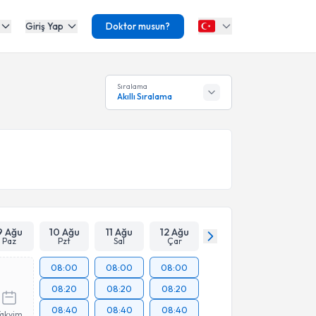
Giriş Yap
Doktor musun?
Sıralama
Akıllı Sıralama
9 Ağu
10 Ağu
11 Ağu
12 Ağu
Paz
Pzt
Sal
Çar
08:00
08:00
08:00
08:20
08:20
08:20
08:40
08:40
08:40
Takvim