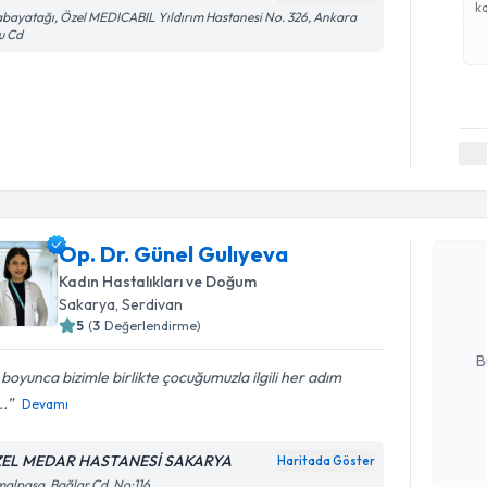
ka
bayatağı, Özel MEDICABIL Yıldırım Hastanesi No. 326, Ankara
u Cd
Randevu T
Op. Dr. G
Op. Dr. Günel Gulıyeva
Size bu uzm
Kadın Hastalıkları ve Doğum
hazırlandığ
Sakarya
, Serdivan
5
(
3
Değerlendirme)
E-posta Ad
B
boyunca bizimle birlikte çocuğumuzla ilgili her adım
..
Devamı
Kişisel
okudum
EL MEDAR HASTANESİ SAKARYA
Haritada Göster
Randevu T
işlenm
alpaşa, Bağlar Cd. No:116