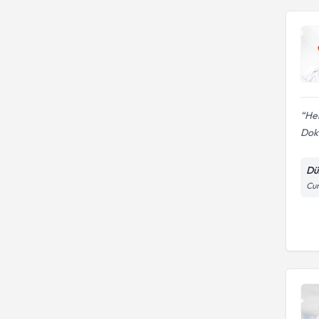
Her
Dok
Dü
Cum