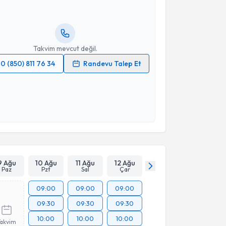
ında e-posta ile bilgilendireceğiz.
resiniz
Takvim mevcut değil.
0 (850) 811 76 34
Randevu Talep Et
 verilerimin işlenmesine ilişkin
Aydınlatma Metni
'ni
 ve kişisel verilerimin belirtilen kapsamda
esini kabul ediyorum.
Takvim Talebini Gönder
9 Ağu
10 Ağu
11 Ağu
12 Ağu
Paz
Pzt
Sal
Çar
09:00
09:00
09:00
09:30
09:30
09:30
10:00
10:00
10:00
Takvim