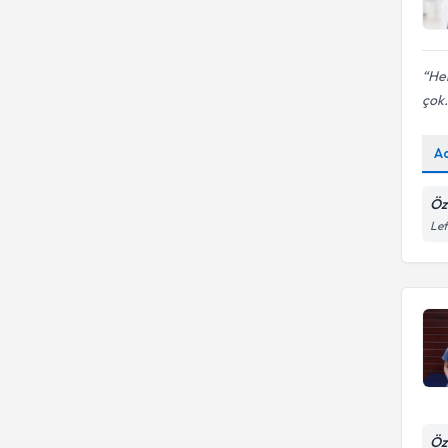
Hem
çok.
A
Öz
Lef
Öz