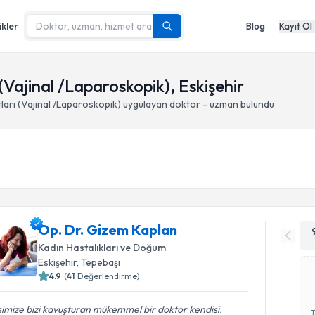
ikler
Blog
Kayıt Ol
Vajinal /Laparoskopik), Eskişehir
arı (Vajinal /Laparoskopik)
uygulayan doktor - uzman bulundu
Op. Dr. Gizem Kaplan
Kadın Hastalıkları ve Doğum
Eskişehir
, Tepebaşı
4.9
(
41
Değerlendirme)
imize bizi kavuşturan mükemmel bir doktor kendisi.