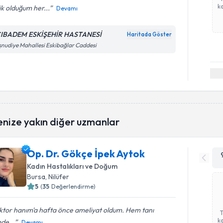
ka
k olduğum her...
Devamı
IBADEM ESKİŞEHİR HASTANESİ
Haritada Göster
nudiye Mahallesi Eskibağlar Caddesi
enize yakın diğer uzmanlar
Op. Dr. Gökçe İpek Aytok
Kadın Hastalıkları ve Doğum
Bursa
, Nilüfer
5
(
35
Değerlendirme)
ktor hanım'a hafta önce ameliyat oldum. Hem tanı
ka
de...
Devamı