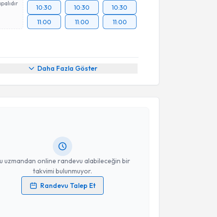
palıdır
10:30
10:30
10:30
11:00
11:00
11:00
Daha Fazla Göster
akvimi Talebi
ünel Gulıyeva
için randevu takvimi talebi oluşturun.
andan randevu almanız için bir takvim
ında e-posta ile bilgilendireceğiz.
resiniz
u uzmandan online randevu alabileceğin bir
takvimi bulunmuyor.
Randevu Talep Et
 verilerimin işlenmesine ilişkin
Aydınlatma Metni
'ni
 ve kişisel verilerimin belirtilen kapsamda
akvimi Talebi
esini kabul ediyorum.