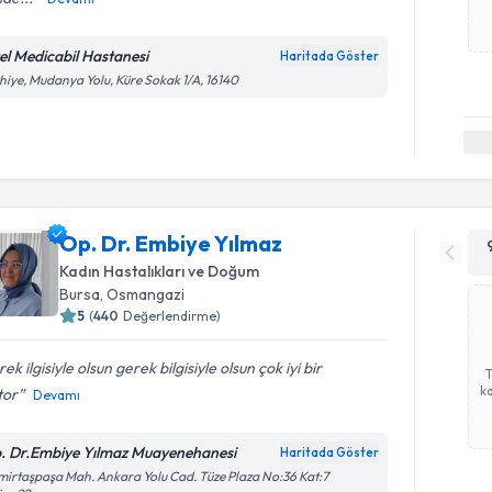
el Medicabil Hastanesi
Haritada Göster
hiye, Mudanya Yolu, Küre Sokak 1/A, 16140
Op. Dr. Embiye Yılmaz
Kadın Hastalıkları ve Doğum
Bursa
, Osmangazi
5
(
440
Değerlendirme)
ek ilgisiyle olsun gerek bilgisiyle olsun çok iyi bir
ka
tor
Devamı
. Dr.Embiye Yılmaz Muayenehanesi
Haritada Göster
irtaşpaşa Mah. Ankara Yolu Cad. Tüze Plaza No:36 Kat:7