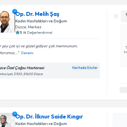
Op. Dr. Melih Şaş
Kadın Hastalıkları ve Doğum
Düzce
, Merkez
5
(
4
Değerlendirme)
 şey çok iyi ve güzel gidiyor çok memnunum.
ka
torumuz...
Devamı
zce Özel Çağsu Hastanesi
Haritada Göster
huriyet, D100, 81600 Düzce
Randevu T
Op. Dr. İlknur Saide Kıngır
Op. Dr. İl
Kadın Hastalıkları ve Doğum
oluşturun. 