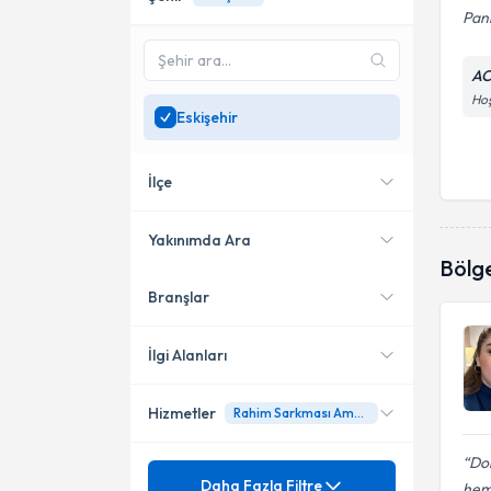
Pani
AC
Hoş
Eskişehir
İlçe
Yakınımda Ara
Bölg
Branşlar
Konumuma yakın uzmanları
Tepebaşı
göster
İlgi Alanları
Hizmetler
Rahim Sarkması Ameliyatları (Vajinal /Laparoskopik)
Kadın Hastalıkları ve Doğum
Do
Mezuniyet
4 Boyutlu Gebelik Ultrasonu
Daha Fazla Filtre
hem