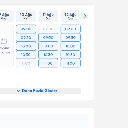
9 Ağu
10 Ağu
11 Ağu
12 Ağu
Paz
Pzt
Sal
Çar
09:00
09:00
09:00
09:30
09:30
09:30
10:00
10:00
10:00
Takvim
palıdır
10:30
10:30
10:30
11:00
11:00
11:00
Daha Fazla Göster
akvimi Talebi
knur Saide Kıngır
için randevu takvimi talebi
Size bu uzmandan randevu almanız için bir takvim