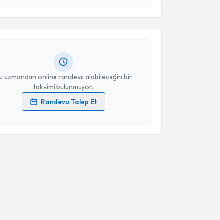
imge Tosun
için randevu takvimi talebi oluşturun. Size
Takvim Talebini Gönder
 randevu almanız için bir takvim hazırlandığında e-
lgilendireceğiz.
resiniz
u uzmandan online randevu alabileceğin bir
takvimi bulunmuyor.
Randevu Talep Et
 verilerimin işlenmesine ilişkin
Aydınlatma Metni
'ni
 ve kişisel verilerimin belirtilen kapsamda
esini kabul ediyorum.
Takvim Talebini Gönder