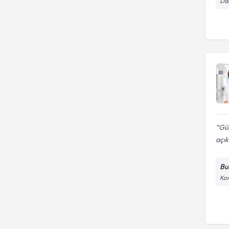
Dai
Gül
açık
Bu
Kon