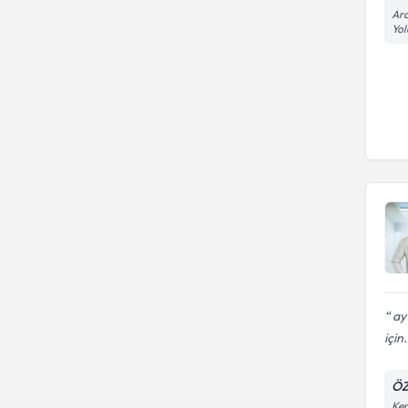
Ara
Yol
ay 
için.
ÖZ
Kem