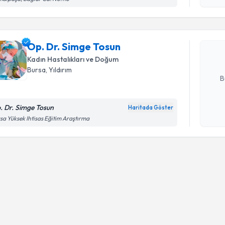
Op. Dr. S
bu uzmandan
Op. Dr. Simge Tosun
posta ile bi
Kadın Hastalıkları ve Doğum
E-posta Ad
Bursa
, Yıldırım
B
. Dr. Simge Tosun
Haritada Göster
Kişisel
sa Yüksek Ihtisas Eğitim Araştırma
okudum
işlenm