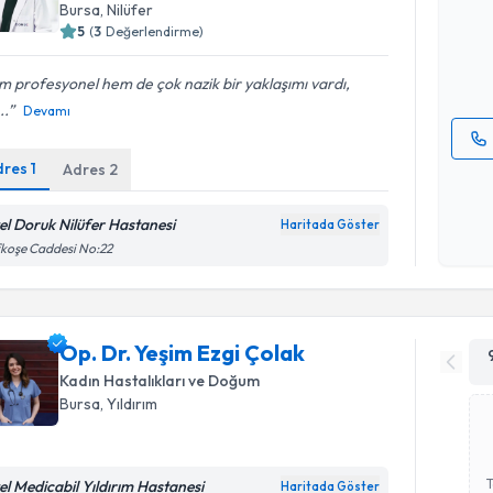
Bursa
, Nilüfer
hazırlandığ
5
(
3
Değerlendirme)
E-posta Ad
 profesyonel hem de çok nazik bir yaklaşımı vardı,
..
Devamı
dres
1
Adres
2
Kişisel
okudum
işlenm
el Doruk Nilüfer Hastanesi
Haritada Göster
koşe Caddesi No:22
Op. Dr. Yeşim Ezgi Çolak
Kadın Hastalıkları ve Doğum
Bursa
, Yıldırım
el Medicabil Yıldırım Hastanesi
Haritada Göster