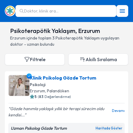
Doktor, klinik ara...
Psikoterapötik Yaklaşım, Erzurum
Erzurum
içinde toplam
3
Psikoterapötik Yaklaşım
uygulayan
doktor - uzman bulundu
Filtrele
Akıllı Sıralama
Klinik Psikolog Gözde Tortum
Psikoloji
Erzurum
, Palandöken
5
(
83
Değerlendirme)
Gözde hanımla yaklaşık yıllık bir terapi sürecim oldu
Devamı
kendisi...
Uzman Psikolog Gözde Tortum
Haritada Göster