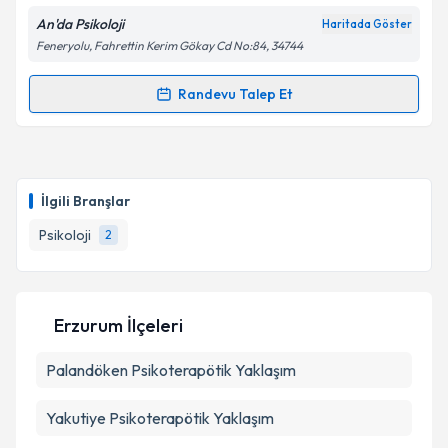
An'da Psikoloji
Haritada Göster
Feneryolu, Fahrettin Kerim Gökay Cd No:84, 34744
Randevu Talep Et
Randevu Takvimi Talebi
Klinik Psikolog Ela Nur Rüzgar
için randevu takvimi
talebi oluşturun. Size bu uzmandan randevu almanız
İlgili Branşlar
için bir takvim hazırlandığında e-posta ile
bilgilendireceğiz.
Psikoloji
2
E-posta Adresiniz
Erzurum İlçeleri
Palandöken
Kişisel verilerimin işlenmesine ilişkin
Psikoterapötik Yaklaşım
Aydınlatma
Metni
'ni okudum ve kişisel verilerimin belirtilen
kapsamda işlenmesini kabul ediyorum.
Yakutiye
Psikoterapötik Yaklaşım