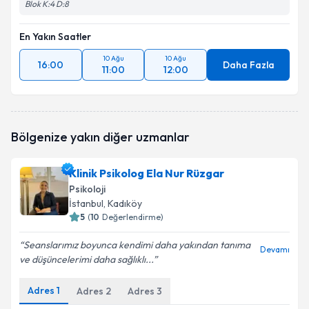
Blok K:4 D:8
En Yakın Saatler
10 Ağu
10 Ağu
16:00
Daha Fazla
11:00
12:00
Bölgenize yakın diğer uzmanlar
Klinik Psikolog Ela Nur Rüzgar
Psikoloji
İstanbul
, Kadıköy
5
(
10
Değerlendirme)
Seanslarımız boyunca kendimi daha yakından tanıma
Devamı
ve düşüncelerimi daha sağlıklı...
Adres
1
Adres
2
Adres
3