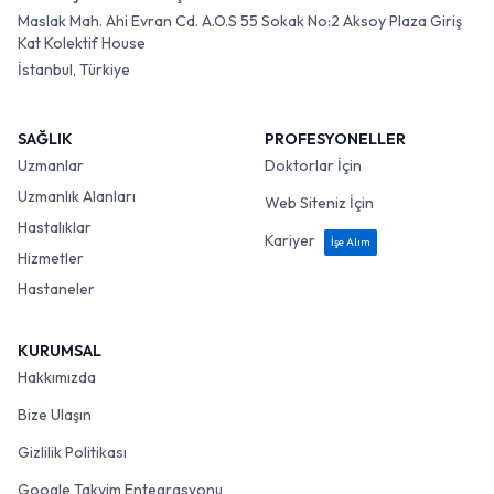
Maslak Mah. Ahi Evran Cd. A.O.S 55 Sokak No:2 Aksoy Plaza Giriş
Kat Kolektif House
İstanbul, Türkiye
SAĞLIK
PROFESYONELLER
Uzmanlar
Doktorlar İçin
Uzmanlık Alanları
Web Siteniz İçin
Hastalıklar
Kariyer
İşe Alım
Hizmetler
Hastaneler
KURUMSAL
Hakkımızda
Bize Ulaşın
Gizlilik Politikası
Google Takvim Entegrasyonu