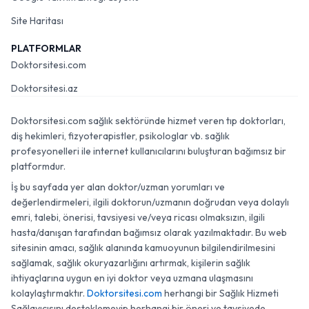
Site Haritası
PLATFORMLAR
Doktorsitesi.com
Doktorsitesi.az
Doktorsitesi.com sağlık sektöründe hizmet veren tıp doktorları,
diş hekimleri, fizyoterapistler, psikologlar vb. sağlık
profesyonelleri ile internet kullanıcılarını buluşturan bağımsız bir
platformdur.
İş bu sayfada yer alan doktor/uzman yorumları ve
değerlendirmeleri, ilgili doktorun/uzmanın doğrudan veya dolaylı
emri, talebi, önerisi, tavsiyesi ve/veya ricası olmaksızın, ilgili
hasta/danışan tarafından bağımsız olarak yazılmaktadır. Bu web
sitesinin amacı, sağlık alanında kamuoyunun bilgilendirilmesini
sağlamak, sağlık okuryazarlığını artırmak, kişilerin sağlık
ihtiyaçlarına uygun en iyi doktor veya uzmana ulaşmasını
kolaylaştırmaktır.
Doktorsitesi.com
herhangi bir Sağlık Hizmeti
Sağlayıcısını desteklemeyip herhangi bir öneri ve tavsiyede