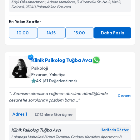
Köşk Ofis Apartmanı, Adnan Menderes, 3. Kiremitlik Sk. No:2, Kat:2,
Daire:4, 25240 Palandöken Erzurum
En Yakın Saatler
10:00
14:15
15:00
Daha Fazla
Klinik Psikolog Tuğba Avcı
Psikoloji
Erzurum
, Yakutiye
4.9
(
81
Değerlendirme)
. Seansım olmasına rağmen dersime döndüğümde
Devamı
cesaretle sorularımı çözdüm bana...
Adres
1
Online Görüşme
Klinik Psikolog Tuğba Avcı
Haritada Göster
Lalapaşa Mahallesi Birinci Terminal Caddesi Kardelen Apartmanı B