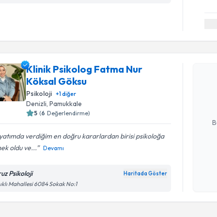
Randevu T
Klinik Psikolog Fatma Nur
Klinik Ps
Köksal Göksu
talebi oluş
takvim hazı
Psikoloji
+
1
diğer
Denizli
, Pamukkale
E-posta Ad
5
(
6
Değerlendirme)
B
atımda verdiğim en doğru kararlardan birisi psikoloğa
ek oldu ve...
Devamı
Kişisel
okudum
uz Psikoloji
Haritada Göster
işlenm
ıklı Mahallesi 6084 Sokak No:1