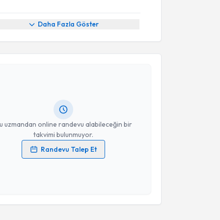
Daha Fazla Göster
akvimi Talebi
ikolog Fatma Nur Köksal Göksu
için randevu takvimi
turun. Size bu uzmandan randevu almanız için bir
rlandığında e-posta ile bilgilendireceğiz.
resiniz
u uzmandan online randevu alabileceğin bir
takvimi bulunmuyor.
Randevu Talep Et
 verilerimin işlenmesine ilişkin
Aydınlatma Metni
'ni
 ve kişisel verilerimin belirtilen kapsamda
esini kabul ediyorum.
Takvim Talebini Gönder