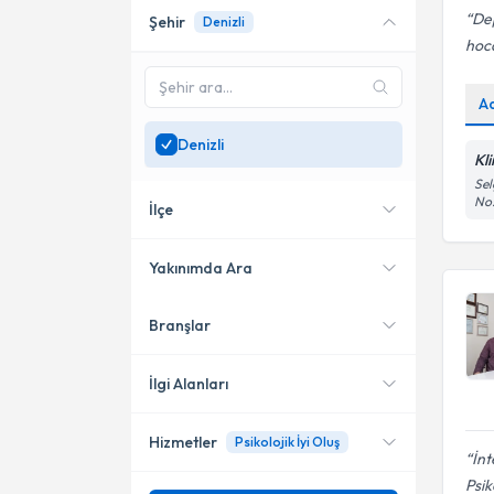
De
Şehir
Denizli
Online danışmanlık sunan
hoca
uzmanları göster
Sadece
Denizli
bölgesinde
A
uzman ara
Denizli
Kl
Sel
No:
İlçe
Yakınımda Ara
Branşlar
Konumuma yakın uzmanları
Merkezefendi
göster
Pamukkale
İlgi Alanları
Hizmetler
Psikolojik İyi Oluş
Klinik Psikolog
İnt
Psik