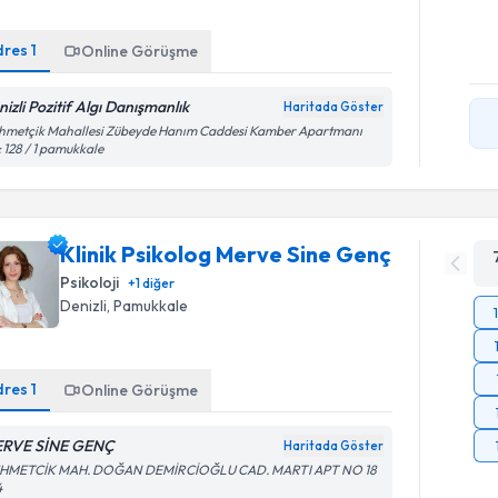
dres
1
Online Görüşme
nizli Pozitif Algı Danışmanlık
Haritada Göster
hmetçik Mahallesi Zübeyde Hanım Caddesi Kamber Apartmanı
 128 / 1 pamukkale
Klinik Psikolog Merve Sine Genç
Psikoloji
+
1
diğer
Denizli
, Pamukkale
dres
1
Online Görüşme
RVE SİNE GENÇ
Haritada Göster
HMETCİK MAH. DOĞAN DEMİRCİOĞLU CAD. MARTI APT NO 18
4