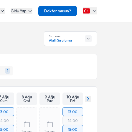
Giriş Yap
Doktor musun?
Sıralama
Akıllı Sıralama
1
7 Ağu
8 Ağu
9 Ağu
10 Ağu
Cum
Cmt
Paz
Pzt
13:00
13:00
14:00
14:00
15:00
15:00
Takvim
Takvim