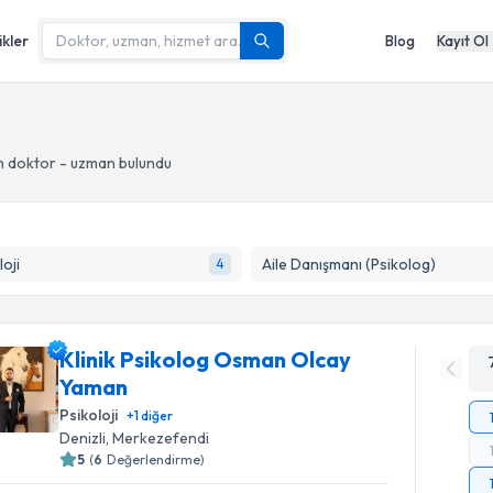
ikler
Blog
Kayıt Ol
 doktor - uzman bulundu
loji
Aile Danışmanı (Psikolog)
4
Klinik Psikolog Osman Olcay
Yaman
Psikoloji
+
1
diğer
Denizli
, Merkezefendi
5
(
6
Değerlendirme)