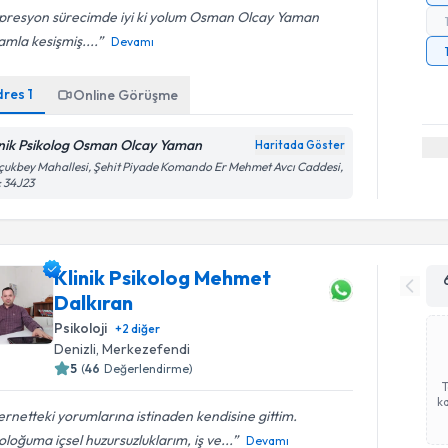
presyon sürecimde iyi ki yolum Osman Olcay Yaman
mla kesişmiş....
Devamı
dres
1
Online Görüşme
inik Psikolog Osman Olcay Yaman
Haritada Göster
çukbey Mahallesi, Şehit Piyade Komando Er Mehmet Avcı Caddesi,
 34J23
Klinik Psikolog Mehmet
Dalkıran
Psikoloji
+
2
diğer
Denizli
, Merkezefendi
5
(
46
Değerlendirme)
ka
ernetteki yorumlarına istinaden kendisine gittim.
oloğuma içsel huzursuzluklarım, iş ve...
Devamı