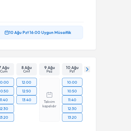
10 Ağu
Pzt
16:00
Uygun Müsaitlik
7 Ağu
8 Ağu
9 Ağu
10 Ağu
Cum
Cmt
Paz
Pzt
10:00
12:00
10:00
10:50
12:50
10:50
11:40
13:40
11:40
Takvim
kapalıdır
12:30
12:30
13:20
13:20