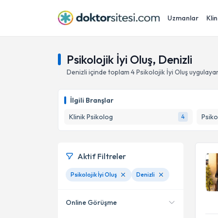
Uzmanlar
Klin
Psikolojik İyi Oluş, Denizli
Denizli
içinde toplam
4
Psikolojik İyi Oluş
uygulayan
İlgili Branşlar
Klinik Psikolog
Psiko
4
Aktif Filtreler
Psikolojik İyi Oluş
Denizli
Online Görüşme