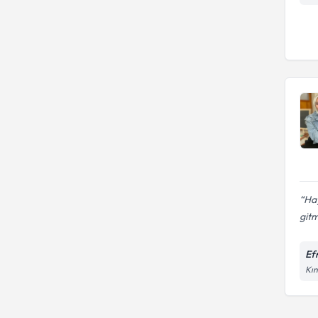
Hay
gitm
Efr
Kın