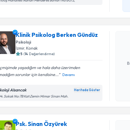
tuluş Mahallesi Adnan Menderes Bulvarı No:60/2,
Randevu T
Klinik Ps
Klinik Psikolog Berken Gündüz
oluşturun. 
Psikoloji
hazırlandığ
İzmir
, Konak
5
(
14
Değerlendirme)
E-posta Ad
B
çmişimde yaşadığım ve hala daha üzerimden
adığım sorunlar için kendisine...
Devamı
Kişisel
okudum
ikoloji Alsancak
Haritada Göster
işlenm
4. Sokak No:7B Kat:Zemin Mimar Sinan Mah.
Randevu T
Psk. Sinan Özyürek
Psk. Sina
bu uzmandan