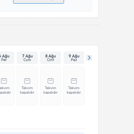
 verilerimin işlenmesine ilişkin
Aydınlatma Metni
'ni
 ve kişisel verilerimin belirtilen kapsamda
esini kabul ediyorum.
Takvim Talebini Gönder
6 Ağu
7 Ağu
8 Ağu
9 Ağu
Per
Cum
Cmt
Paz
Takvim
Takvim
Takvim
Takvim
palıdır
kapalıdır
kapalıdır
kapalıdır