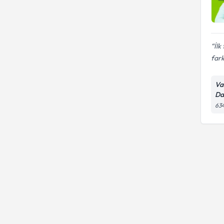
İlk
fark
Va
Da
634