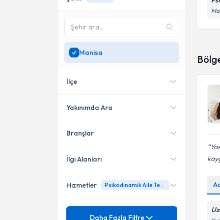
Psk
Man
Manisa
Bölg
İlçe
Yakınımda Ara
Branşlar
Konumuma yakın uzmanları
Akhisar
göster
Ya
kayg
İlgi Alanları
A
Hizmetler
Psikodinamik Aile Terapisi
Psikoloji
Uz
Mezuniyet
Agarofobi
Daha Fazla Filtre