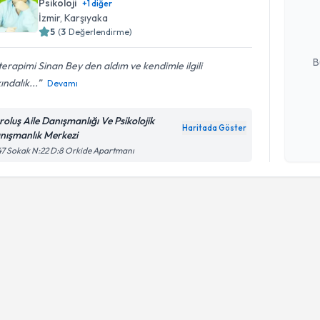
Psikoloji
+
1
diğer
posta ile bi
İzmir
, Karşıyaka
5
(
3
Değerlendirme)
E-posta Ad
B
 terapimi Sinan Bey den aldım ve kendimle ilgili
ındalık...
Devamı
Kişisel
roluş Aile Danışmanlığı Ve Psikolojik
okudum
Haritada Göster
nışmanlık Merkezi
işlenm
7 Sokak N:22 D:8 Orkide Apartmanı