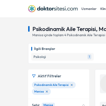
Uzmanlar
Klin
Psikodinamik Aile Terapisi, M
Manisa
içinde toplam
4
Psikodinamik Aile Terapisi
İlgili Branşlar
Psikoloji
1
Aktif Filtreler
Psikodinamik Aile Terapisi
Manisa
Şehir
Manisa