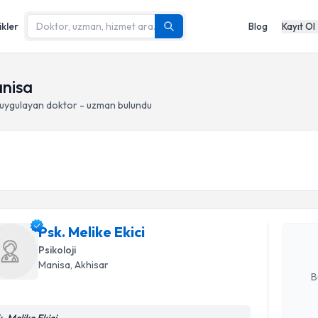
ikler
Blog
Kayıt Ol
anisa
uygulayan doktor - uzman bulundu
Randevu T
Psk. Melik
uzmandan ra
Psk. Melike Ekici
posta ile bi
Psikoloji
E-posta Ad
Manisa
, Akhisar
B