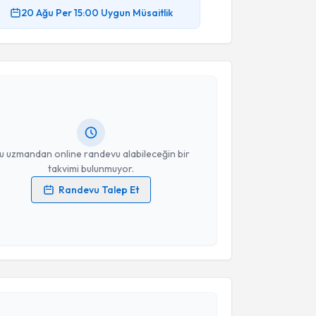
20 Ağu
Per
15:00
Uygun Müsaitlik
akvimi Talebi
ikolog Berken Gündüz
için randevu takvimi talebi
Size bu uzmandan randevu almanız için bir takvim
ında e-posta ile bilgilendireceğiz.
resiniz
u uzmandan online randevu alabileceğin bir
takvimi bulunmuyor.
Randevu Talep Et
 verilerimin işlenmesine ilişkin
Aydınlatma Metni
'ni
 ve kişisel verilerimin belirtilen kapsamda
esini kabul ediyorum.
akvimi Talebi
Takvim Talebini Gönder
n Özyürek
için randevu takvimi talebi oluşturun. Size
 randevu almanız için bir takvim hazırlandığında e-