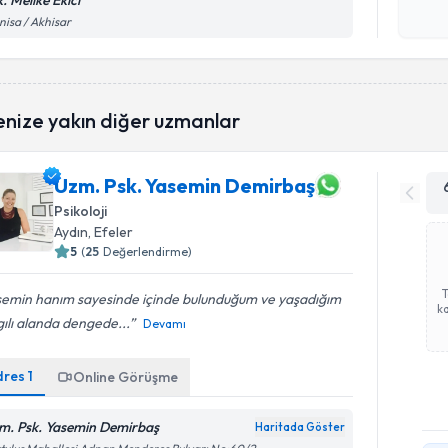
. Melike Ekici
Kişisel
isa / Akhisar
okudum
işlenm
enize yakın diğer uzmanlar
Uzm. Psk. Yasemin Demirbaş
Psikoloji
Aydın
, Efeler
5
(
25
Değerlendirme)
semin hanım sayesinde içinde bulunduğum ve yaşadığım
ka
ılı alanda dengede...
Devamı
dres
1
Online Görüşme
m. Psk. Yasemin Demirbaş
Haritada Göster