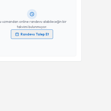
lgilendireceğiz.
resiniz
u uzmandan online randevu alabileceğin bir
takvimi bulunmuyor.
Randevu Talep Et
 verilerimin işlenmesine ilişkin
Aydınlatma Metni
'ni
 ve kişisel verilerimin belirtilen kapsamda
esini kabul ediyorum.
Takvim Talebini Gönder