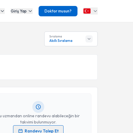
Giriş Yap
Doktor musun?
Sıralama
Akıllı Sıralama
akvimi Talebi
e Ekici
için randevu takvimi talebi oluşturun. Size bu
ndevu almanız için bir takvim hazırlandığında e-
lgilendireceğiz.
resiniz
u uzmandan online randevu alabileceğin bir
takvimi bulunmuyor.
Randevu Talep Et