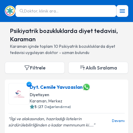
Doktor, klinik ara...
Psikiyatrik bozukluklarda diyet tedavisi,
Karaman
Karaman
içinde toplam
10
Psikiyatrik bozukluklarda diyet
tedavisi
uygulayan doktor - uzman bulundu
Filtrele
Akıllı Sıralama
Dyt. Cemile Yavuzaslan
Diyetisyen
Karaman
, Merkez
5
(
27
Değerlendirme)
İlgi ve alakasından, hazırladığı listelerin
Devamı
sürdürülebilirliğinden o kadar memnunum ki....