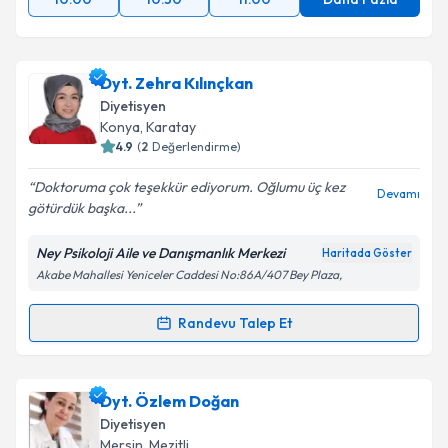
Dyt. Zehra Kılınçkan
Diyetisyen
Konya
, Karatay
4.9
(
2
Değerlendirme)
Doktoruma çok teşekkür ediyorum. Oğlumu üç kez
Devamı
götürdük başka...
Ney Psikoloji Aile ve Danışmanlık Merkezi
Haritada Göster
Akabe Mahallesi Yeniceler Caddesi No:86A/407 Bey Plaza,
Randevu Talep Et
Randevu Takvimi Talebi
Dyt. Zehra Kılınçkan
için randevu takvimi talebi
Dyt. Özlem Doğan
oluşturun. Size bu uzmandan randevu almanız için bir
Diyetisyen
takvim hazırlandığında e-posta ile bilgilendireceğiz.
Mersin
, Mezitli