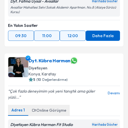
Dyt. Fatma Uysal - Avsallar
Haritada Göster
Avsallar Mahallesi Selvi Sokak Akdemir Apartman. No.8 (Alaiye Sürücü
Kursu)
En Yakın Saatler
09:30
11:00
12:00
Daha Fazla
Dyt. Kübra Harman
Diyetisyen
Konya
, Karatay
5
(
10
Değerlendirme)
Çok fazla deneyimim yok yeni tanıştık ama güler
Devamı
yüzü...
Adres
1
Online Görüşme
Diyetisyen Kübra Harman Fit Studio
Haritada Göster