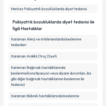
Kişisel verilerimin işlenmesine ilişkin
Aydınlatma
Merkez
Metni
Psikiyatrik bozukluklarda diyet tedavisi
'ni okudum ve kişisel verilerimin belirtilen
kapsamda işlenmesini kabul ediyorum.
Psikiyatrik bozukluklarda diyet tedavisi ile
Takvim Talebini Gönder
İlgili Hastalıklar
Karaman Alerji ve intöleranslarda beslenme
tedavileri
Karaman Aralıklı Oruç Diyeti
Karaman Bağırsak hastalıklarında
beslenme(konstipasyon veya diyare durumları, ibs
gibi diğer bağırsak hastalıklarının beslenme ile
tedavisi)
Karaman Böbrek hastalıklarında beslenme