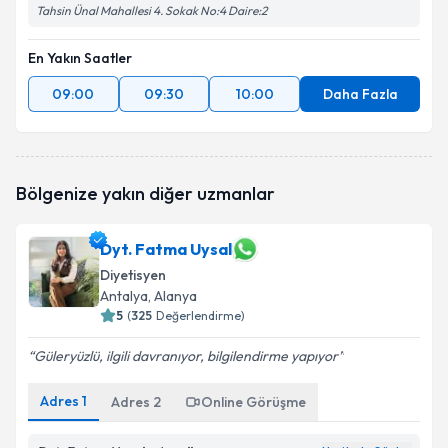
Tahsin Ünal Mahallesi 4. Sokak No:4 Daire:2
En Yakın Saatler
09:00
09:30
10:00
Daha Fazla
Bölgenize yakın diğer uzmanlar
Dyt. Fatma Uysal
Diyetisyen
Antalya
, Alanya
5
(
325
Değerlendirme)
Güleryüzlü, ilgili davranıyor, bilgilendirme yapıyor
Adres
1
Adres
2
Online Görüşme