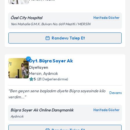
E-posta Adresiniz
Özel City Hospital
Haritada Göster
Yeni Mahalle G.M.K. Bulvarı No: 669 Mezitli / MERSİN
Kişisel verilerimin işlenmesine ilişkin
Aydınlatma
Randevu Talep Et
Randevu Takvimi Talebi
Metni
'ni okudum ve kişisel verilerimin belirtilen
kapsamda işlenmesini kabul ediyorum.
Dyt. Özlem Doğan
için randevu takvimi talebi
Dyt. Büşra Soyer Ak
oluşturun. Size bu uzmandan randevu almanız için bir
Takvim Talebini Gönder
Diyetisyen
takvim hazırlandığında e-posta ile bilgilendireceğiz.
Mersin
, Aydıncık
5
(
21
Değerlendirme)
E-posta Adresiniz
Ben geçen sene başladım diyete Büşra sayesinde kilo
Devamı
verdim...
Büşra Soyer Ak Online Danışmanlık
Haritada Göster
Kişisel verilerimin işlenmesine ilişkin
Aydınlatma
Aydıncık
Metni
'ni okudum ve kişisel verilerimin belirtilen
kapsamda işlenmesini kabul ediyorum.