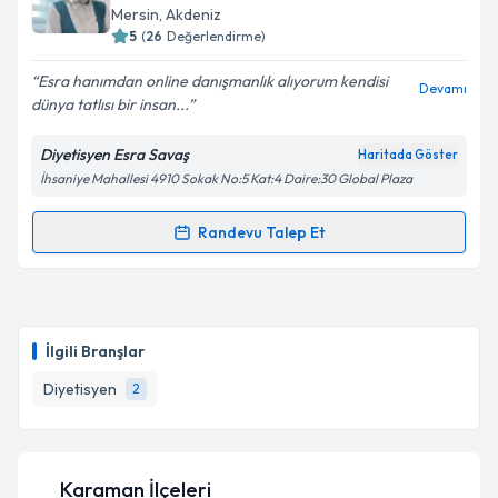
takvim hazırlandığında e-posta ile bilgilendireceğiz.
Mersin
, Akdeniz
5
(
26
Değerlendirme)
E-posta Adresiniz
Esra hanımdan online danışmanlık alıyorum kendisi
Devamı
dünya tatlısı bir insan...
Diyetisyen Esra Savaş
Haritada Göster
Kişisel verilerimin işlenmesine ilişkin
Aydınlatma
İhsaniye Mahallesi 4910 Sokak No:5 Kat:4 Daire:30 Global Plaza
Metni
'ni okudum ve kişisel verilerimin belirtilen
kapsamda işlenmesini kabul ediyorum.
Randevu Talep Et
Randevu Takvimi Talebi
Takvim Talebini Gönder
Dyt. Esra Savaş
için randevu takvimi talebi oluşturun.
Size bu uzmandan randevu almanız için bir takvim
İlgili Branşlar
hazırlandığında e-posta ile bilgilendireceğiz.
Diyetisyen
2
E-posta Adresiniz
Karaman İlçeleri