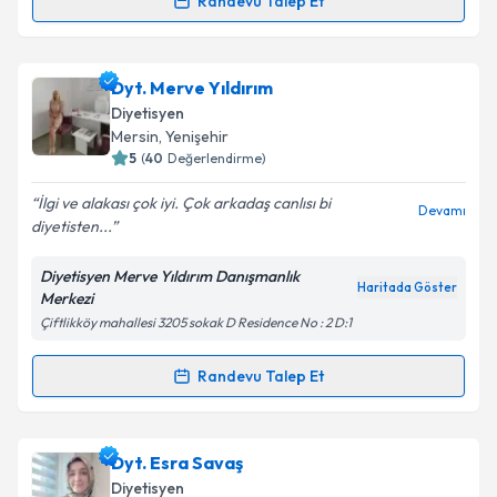
Randevu Talep Et
Randevu Takvimi Talebi
Takvim Talebini Gönder
Dyt. Büşra Soyer Ak
için randevu takvimi talebi
Dyt. Merve Yıldırım
oluşturun. Size bu uzmandan randevu almanız için bir
Diyetisyen
takvim hazırlandığında e-posta ile bilgilendireceğiz.
Mersin
, Yenişehir
5
(
40
Değerlendirme)
E-posta Adresiniz
İlgi ve alakası çok iyi. Çok arkadaş canlısı bi
Devamı
diyetisten...
Diyetisyen Merve Yıldırım Danışmanlık
Kişisel verilerimin işlenmesine ilişkin
Aydınlatma
Haritada Göster
Merkezi
Metni
'ni okudum ve kişisel verilerimin belirtilen
Çiftlikköy mahallesi 3205 sokak D Residence No : 2 D:1
kapsamda işlenmesini kabul ediyorum.
Randevu Talep Et
Randevu Takvimi Talebi
Takvim Talebini Gönder
Dyt. Merve Yıldırım
için randevu takvimi talebi
Dyt. Esra Savaş
oluşturun. Size bu uzmandan randevu almanız için bir
Diyetisyen