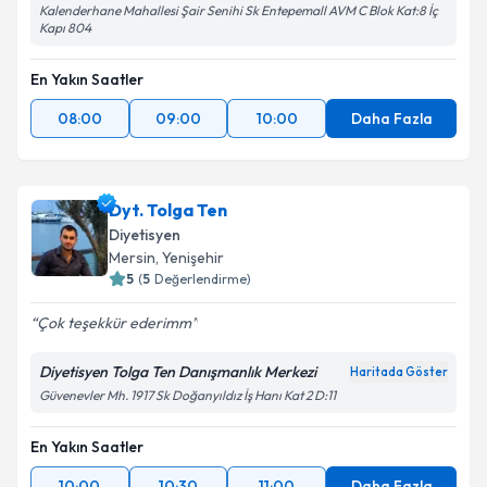
Kalenderhane Mahallesi Şair Senihi Sk Entepemall AVM C Blok Kat:8 İç
Kapı 804
En Yakın Saatler
08:00
09:00
10:00
Daha Fazla
Dyt. Tolga Ten
Diyetisyen
Mersin
, Yenişehir
5
(
5
Değerlendirme)
Çok teşekkür ederimm
Diyetisyen Tolga Ten Danışmanlık Merkezi
Haritada Göster
Güvenevler Mh. 1917 Sk Doğanyıldız İş Hanı Kat 2 D:11
En Yakın Saatler
10:00
10:30
11:00
Daha Fazla