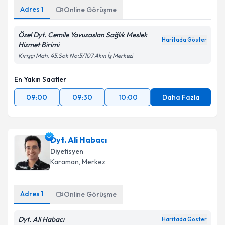
Adres
1
Online Görüşme
Özel Dyt. Cemile Yavuzaslan Sağlık Meslek
Haritada Göster
Hizmet Birimi
Kirişçi Mah. 45.Sok No:5/107 Akın İş Merkezi
En Yakın Saatler
09:00
09:30
10:00
Daha Fazla
Dyt. Ali Habacı
Diyetisyen
Karaman
, Merkez
Adres
1
Online Görüşme
Dyt. Ali Habacı
Haritada Göster