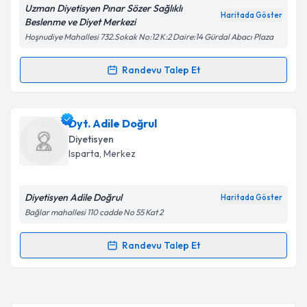
Uzman Diyetisyen Pınar Sözer Sağlıklı
Kişisel verilerimin işlenmesine ilişkin
Aydınlatma
Haritada Göster
Beslenme ve Diyet Merkezi
Metni
'ni okudum ve kişisel verilerimin belirtilen
Hoşnudiye Mahallesi 732.Sokak No:12 K:2 Daire:14 Gürdal Abacı Plaza
kapsamda işlenmesini kabul ediyorum.
Randevu Talep Et
Randevu Takvimi Talebi
Takvim Talebini Gönder
Uzm. Dyt. Pınar Sözer
için randevu takvimi talebi
Dyt. Adile Doğrul
oluşturun. Size bu uzmandan randevu almanız için bir
Diyetisyen
takvim hazırlandığında e-posta ile bilgilendireceğiz.
Isparta
, Merkez
E-posta Adresiniz
Diyetisyen Adile Doğrul
Haritada Göster
Bağlar mahallesi 110 cadde No 55 Kat 2
Kişisel verilerimin işlenmesine ilişkin
Aydınlatma
Randevu Talep Et
Randevu Takvimi Talebi
Metni
'ni okudum ve kişisel verilerimin belirtilen
kapsamda işlenmesini kabul ediyorum.
Dyt. Adile Doğrul
için randevu takvimi talebi