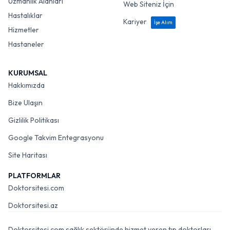
Uzmanlık Alanları
Web Siteniz İçin
Hastalıklar
Kariyer
İşe Alım
Hizmetler
Hastaneler
KURUMSAL
Hakkımızda
Bize Ulaşın
Gizlilik Politikası
Google Takvim Entegrasyonu
Site Haritası
PLATFORMLAR
Doktorsitesi.com
Doktorsitesi.az
Doktorsitesi.com sağlık sektöründe hizmet veren tıp doktorları,