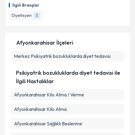
oluşturun. Size bu uzmandan randevu almanız için bir
Takvim Talebini Gönder
İlgili Branşlar
takvim hazırlandığında e-posta ile bilgilendireceğiz.
Diyetisyen
2
E-posta Adresiniz
Afyonkarahisar İlçeleri
Kişisel verilerimin işlenmesine ilişkin
Aydınlatma
Merkez
Metni
Psikiyatrik bozukluklarda diyet tedavisi
'ni okudum ve kişisel verilerimin belirtilen
kapsamda işlenmesini kabul ediyorum.
Psikiyatrik bozukluklarda diyet tedavisi ile
Takvim Talebini Gönder
İlgili Hastalıklar
Afyonkarahisar Kilo Alma / Verme
Afyonkarahisar Kilo Alma
Afyonkarahisar Sağlıklı Beslenme