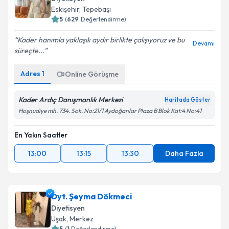
Eskişehir
, Tepebaşı
5
(
629
Değerlendirme)
Kader hanımla yaklaşık aydır birlikte çalışıyoruz ve bu
Kişisel verilerimin işlenmesine ilişkin
Aydınlatma
Devamı
süreçte...
Metni
'ni okudum ve kişisel verilerimin belirtilen
kapsamda işlenmesini kabul ediyorum.
Adres
1
Online Görüşme
Takvim Talebini Gönder
Kader Ardıç Danışmanlık Merkezi
Haritada Göster
Hoşnudiye mh. 734. Sok. No:21/1 Aydoğanlar Plaza B Blok Kat:4 No:41
En Yakın Saatler
13:00
13:15
13:30
Daha Fazla
Dyt. Şeyma Dökmeci
Diyetisyen
Uşak
, Merkez
5
(
1
Değerlendirme)