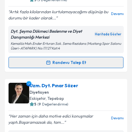
Artık fazla kilolarından kurtulamayacağımı düşünüp bu
Devamı
durumu bir kader olarak...
Dyt. Şeyma Dökmeci Beslenme ve Diyet
Haritada Göster
Danışmanlığı Merkezi
Kemalöz Mah.Ender Erturan Sok. Sema Rezidans (Mustang Spor Salonu
Üzeri-ATAPARK) No:17/27 Kat:4
Randevu Talep Et
Randevu Takvimi Talebi
Dyt. Şeyma Dökmeci
için randevu takvimi talebi
Uzm. Dyt. Pınar Sözer
oluşturun. Size bu uzmandan randevu almanız için bir
Diyetisyen
takvim hazırlandığında e-posta ile bilgilendireceğiz.
Eskişehir
, Tepebaşı
5
(
9
Değerlendirme)
E-posta Adresiniz
Her zaman için daha motive edici konuşmalar
Devamı
yaptı.Başaramazsak da, tam...