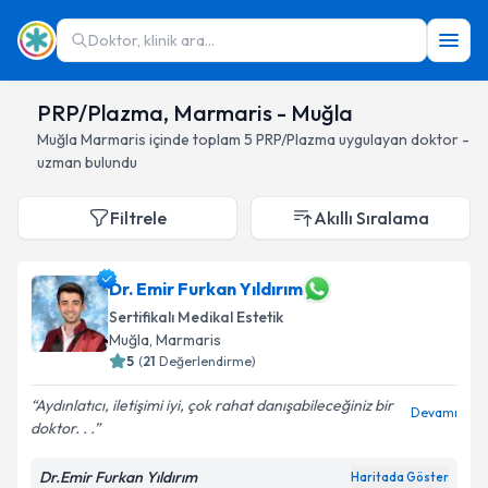
Doktor, klinik ara...
PRP/Plazma, Marmaris - Muğla
Muğla
Marmaris
içinde toplam
5
PRP/Plazma
uygulayan doktor -
uzman bulundu
Filtrele
Akıllı Sıralama
Dr. Emir Furkan Yıldırım
Sertifikalı Medikal Estetik
Muğla
, Marmaris
5
(
21
Değerlendirme)
Aydınlatıcı, iletişimi iyi, çok rahat danışabileceğiniz bir
Devamı
doktor. . .
Dr.Emir Furkan Yıldırım
Haritada Göster