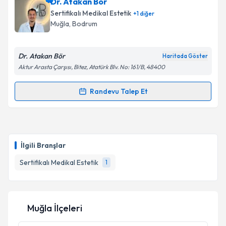
Dr. Atakan Bör
Sertifikalı Medikal Estetik
+
1
diğer
Muğla
, Bodrum
Dr. Atakan Bör
Haritada Göster
Aktur Arasta Çarşısı, Bitez, Atatürk Blv. No: 161/B, 48400
Randevu Talep Et
Randevu Takvimi Talebi
Dr. Atakan Bör
için randevu takvimi talebi oluşturun.
Size bu uzmandan randevu almanız için bir takvim
İlgili Branşlar
hazırlandığında e-posta ile bilgilendireceğiz.
Sertifikalı Medikal Estetik
1
E-posta Adresiniz
Muğla İlçeleri
Kişisel verilerimin işlenmesine ilişkin
Aydınlatma