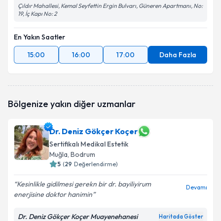
Çıldır Mahallesi, Kemal Seyfettin Ergin Bulvarı, Güneren Apartmanı, No:
19, İç Kapı No: 2
En Yakın Saatler
15:00
16:00
17:00
Daha Fazla
Bölgenize yakın diğer uzmanlar
Dr. Deniz Gökçer Koçer
Sertifikalı Medikal Estetik
Muğla
, Bodrum
5
(
29
Değerlendirme)
Kesinlikle gidilmesi gerekn bir dr. bayiliyirum
Devamı
enerjisine doktor hanimin
Dr. Deniz Gökçer Koçer Muayenehanesi
Haritada Göster