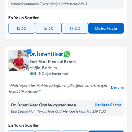
Konacık Mahallesi Ziya Gökalp Caddesi No:22B-3
En Yakın Saatler
15:30
16:30
17:00
Daha Fazla
Dr. İsmet Hisar
Sertifikalı Medikal Estetik
Muğla
, Bodrum
5
(
5
Değerlendirme)
Muhteşem bir Hekim olduğu ve yüreğinin zerafeti için
Devamı
teşekkür ederim
Dr. İsmet Hisar Özel Muayenehanesi
Haritada Göster
Eski Çeşme Mah. Turgut Reis Cad. Myndos İş Hanı No:239 D:32
En Yakın Saatler