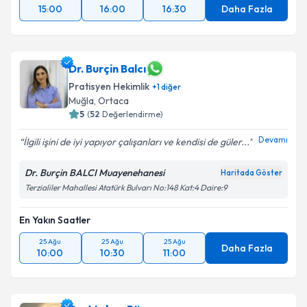
15:00
16:00
16:30
Daha Fazla
Dr. Burçin Balcı
Pratisyen Hekimlik
+
1
diğer
Muğla
, Ortaca
5
(
52
Değerlendirme)
Devamı
İlgili işini de iyi yapıyor çalışanları ve kendisi de güler...
Dr. Burçin BALCI Muayenehanesi
Haritada Göster
Terzialiler Mahallesi Atatürk Bulvarı No:148 Kat:4 Daire:9
En Yakın Saatler
25 Ağu
25 Ağu
25 Ağu
Daha Fazla
10:00
10:30
11:00