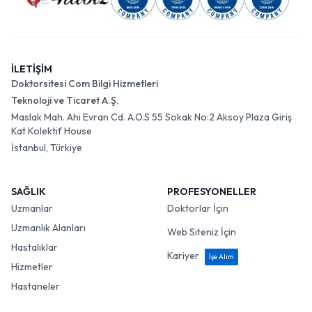
İLETİŞİM
Doktorsitesi Com Bilgi Hizmetleri
Teknoloji ve Ticaret A.Ş.
Maslak Mah. Ahi Evran Cd. A.O.S 55 Sokak No:2 Aksoy Plaza Giriş
Kat Kolektif House
İstanbul, Türkiye
SAĞLIK
PROFESYONELLER
Uzmanlar
Doktorlar İçin
Uzmanlık Alanları
Web Siteniz İçin
Hastalıklar
Kariyer
İşe Alım
Hizmetler
Hastaneler