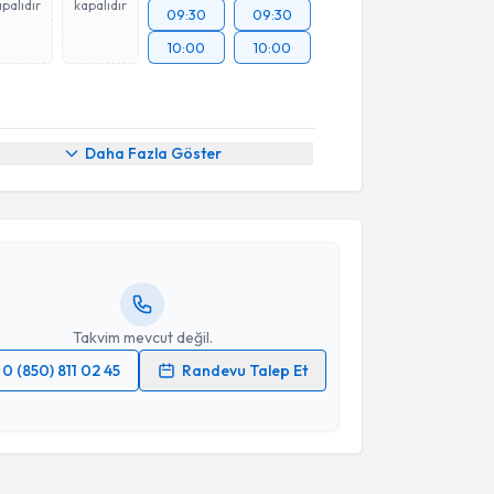
palıdır
kapalıdır
09:30
09:30
10:00
10:00
akvimi Talebi
Daha Fazla Göster
Melih Balcı
için randevu takvimi talebi oluşturun. Size
 randevu almanız için bir takvim hazırlandığında e-
lgilendireceğiz.
resiniz
Takvim mevcut değil.
0 (850) 811 02 45
Randevu Talep Et
 verilerimin işlenmesine ilişkin
Aydınlatma Metni
'ni
 ve kişisel verilerimin belirtilen kapsamda
esini kabul ediyorum.