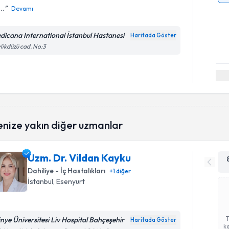
...
Devamı
dicana International İstanbul Hastanesi
Haritada Göster
likdüzü cad. No:3
enize yakın diğer uzmanlar
Uzm. Dr. Vildan Kayku
Dahiliye - İç Hastalıkları
+
1
diğer
İstanbul
, Esenyurt
tinye Üniversitesi Liv Hospital Bahçeşehir
Haritada Göster
ka