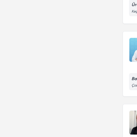
Ür
Keç
Ba
Çob