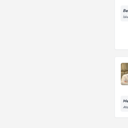
Be
İsk
Me
Ata