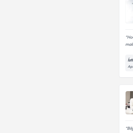
Hoc
mali
İs
Aşı
Bil