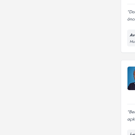
Dok
önce
Av
Mus
Ben
açı
İs