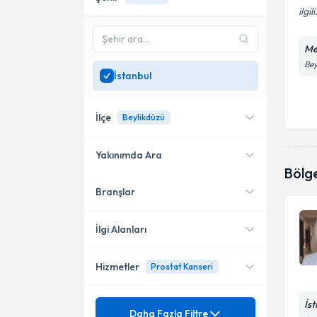
ilgili
Me
Bey
İstanbul
İlçe
Beylikdüzü
Yakınımda Ara
Bölg
Branşlar
Konumuma yakın uzmanları
Ataşehir
göster
Gaziosmanpaşa
İlgi Alanları
Kadıköy
Hizmetler
Prostat Kanseri
Tıbbi Onkoloji
Fatih
İs
Mezuniyet
Adenokarsinom
Daha Fazla Filtre
Bahçelievler