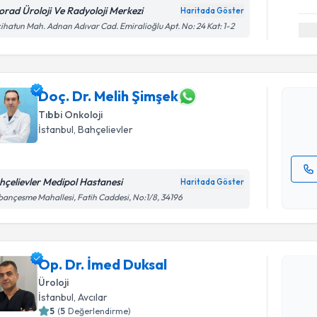
orad Üroloji Ve Radyoloji Merkezi
Haritada Göster
Randevu T
ihatun Mah. Adnan Adıvar Cad. Emiralioğlu Apt. No: 24 Kat: 1-2
Doç. Dr. M
Size bu uzm
hazırlandığ
Doç. Dr. Melih Şimşek
Tıbbi Onkoloji
E-posta Ad
İstanbul
, Bahçelievler
hçelievler Medipol Hastanesi
Haritada Göster
Kişisel
ançesme Mahallesi, Fatih Caddesi, No:1/8, 34196
okudum
Randevu T
işlenm
Op. Dr. İ
Op. Dr. İmed Duksal
bu uzmandan
Üroloji
posta ile bi
İstanbul
, Avcılar
5
(
5
Değerlendirme)
E-posta Ad