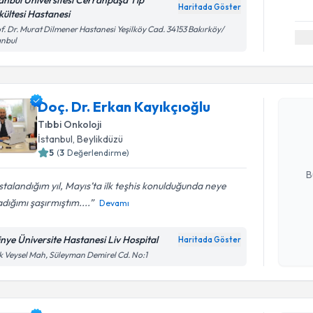
Haritada Göster
kültesi Hastanesi
f. Dr. Murat Dilmener Hastanesi Yeşilköy Cad. 34153 Bakırköy/
anbul
Randevu T
Doç. Dr. E
Doç. Dr. Erkan Kayıkçıoğlu
oluşturun. 
Tıbbi Onkoloji
hazırlandığ
İstanbul
, Beylikdüzü
5
(
3
Değerlendirme)
E-posta Ad
B
talandığım yıl, Mayıs’ta ilk teşhis konulduğunda neye
dığımı şaşırmıştım....
Devamı
Kişisel
okudum
tinye Üniversite Hastanesi Liv Hospital
Haritada Göster
işlenm
k Veysel Mah, Süleyman Demirel Cd. No:1
Randevu T