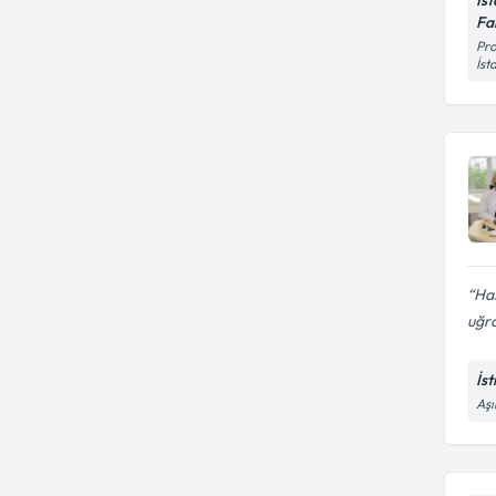
Fa
Pro
İst
Has
uğra
İs
Aşı