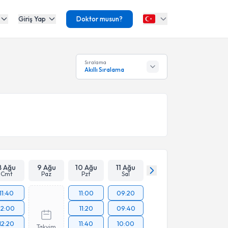
Giriş Yap
Doktor musun?
Sıralama
Akıllı Sıralama
8 Ağu
9 Ağu
10 Ağu
11 Ağu
Cmt
Paz
Pzt
Sal
11:40
11:00
09:20
12:00
11:20
09:40
12:20
11:40
10:00
Takvim