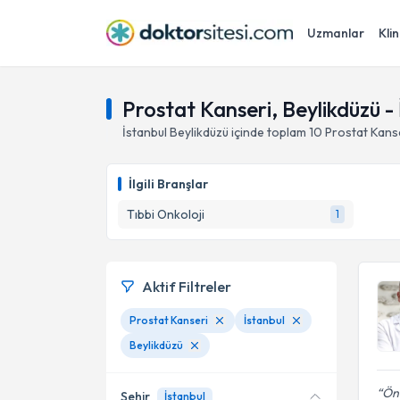
Uzmanlar
Klin
Prostat Kanseri, Beylikdüzü - 
İstanbul
Beylikdüzü
içinde toplam
10
Prostat Kans
İlgili Branşlar
Tıbbi Onkoloji
1
Aktif Filtreler
Prostat Kanseri
İstanbul
Beylikdüzü
Önc
Şehir
İstanbul