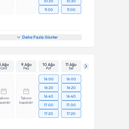
10:30
10:30
11:00
11:00
Daha Fazla Göster
8 Ağu
9 Ağu
10 Ağu
11 Ağu
Cmt
Paz
Pzt
Sal
16:00
16:00
16:20
16:20
16:40
16:40
Takvim
Takvim
palıdır
kapalıdır
17:00
17:00
17:20
17:20