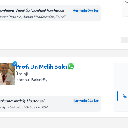
ka
zmialem Vakıf Üniversitesi Hastanesi
Haritada Göster
ender Paşa Mh, Adnan Menderes Blv., 34093
Randevu T
Prof. Dr. 
bu uzmandan
posta ile bi
Prof. Dr. Melih Balcı
Üroloji
E-posta Ad
İstanbul
, Bakırköy
dicana Ataköy Hastanesi
Haritada Göster
Kişisel
köy 2-5-6., Rauf Orbay Cd. 2/1Z
okudum
işlenm