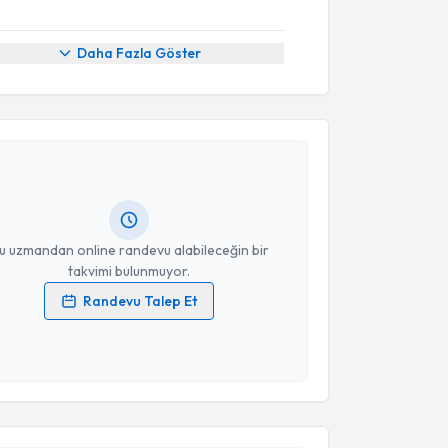
Daha Fazla Göster
akvimi Talebi
rkan Kayıkçıoğlu
için randevu takvimi talebi
Size bu uzmandan randevu almanız için bir takvim
ında e-posta ile bilgilendireceğiz.
resiniz
u uzmandan online randevu alabileceğin bir
takvimi bulunmuyor.
Randevu Talep Et
 verilerimin işlenmesine ilişkin
Aydınlatma Metni
'ni
 ve kişisel verilerimin belirtilen kapsamda
esini kabul ediyorum.
akvimi Talebi
Takvim Talebini Gönder