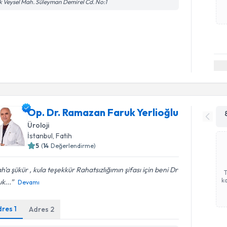
k Veysel Mah. Süleyman Demirel Cd. No:1
Op. Dr. Ramazan Faruk Yerlioğlu
Üroloji
İstanbul
, Fatih
5
(
14
Değerlendirme)
ah'a şükür , kula teşekkür Rahatsızlığımın şifası için beni Dr
ka
k...
Devamı
dres
1
Adres
2