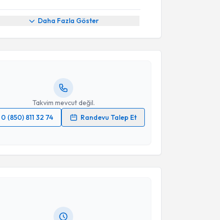
akvimi Talebi
Daha Fazla Göster
elih Şimşek
için randevu takvimi talebi oluşturun.
andan randevu almanız için bir takvim
ında e-posta ile bilgilendireceğiz.
resiniz
Takvim mevcut değil.
0 (850) 811 32 74
Randevu Talep Et
 verilerimin işlenmesine ilişkin
Aydınlatma Metni
'ni
 ve kişisel verilerimin belirtilen kapsamda
akvimi Talebi
esini kabul ediyorum.
med Duksal
için randevu takvimi talebi oluşturun. Size
Takvim Talebini Gönder
 randevu almanız için bir takvim hazırlandığında e-
lgilendireceğiz.
resiniz