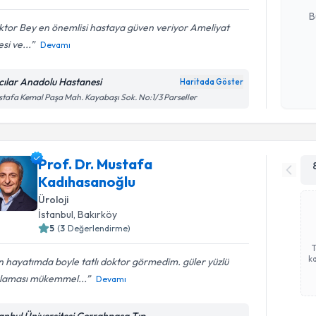
B
tor Bey en önemlisi hastaya güven veriyor Ameliyat
si ve...
Devamı
Kişisel
okudum
cılar Anadolu Hastanesi
Haritada Göster
işlenm
tafa Kemal Paşa Mah. Kayabaşı Sok. No:1/3 Parseller
Prof. Dr. Mustafa
Kadıhasanoğlu
Üroloji
İstanbul
, Bakırköy
5
(
3
Değerlendirme)
ka
 hayatımda boyle tatlı doktor görmedim. güler yüzlü
klaması mükemmel...
Devamı
tanbul Üniversitesi Cerrahpaşa Tıp