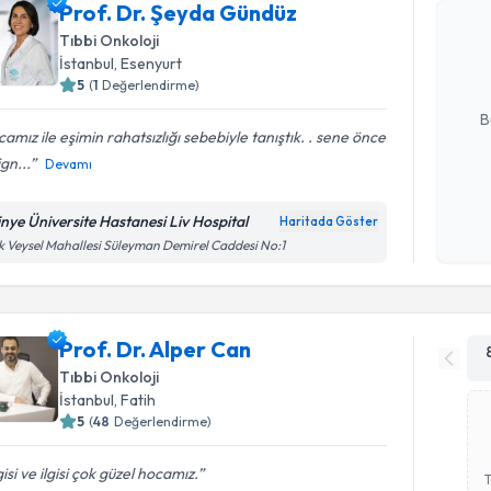
Prof. Dr.
Prof. Dr. Şeyda Gündüz
Size bu uzm
Tıbbi Onkoloji
hazırlandığ
İstanbul
, Esenyurt
5
(
1
Değerlendirme)
E-posta Ad
B
amız ile eşimin rahatsızlığı sebebiyle tanıştık. . sene önce
gn...
Devamı
Kişisel
okudum
tinye Üniversite Hastanesi Liv Hospital
Haritada Göster
işlenm
k Veysel Mahallesi Süleyman Demirel Caddesi No:1
Prof. Dr. Alper Can
Tıbbi Onkoloji
İstanbul
, Fatih
5
(
48
Değerlendirme)
gisi ve ilgisi çok güzel hocamız.