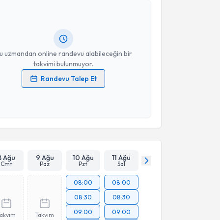
 Şeyda Gündüz
için randevu takvimi talebi oluşturun.
andan randevu almanız için bir takvim
ında e-posta ile bilgilendireceğiz.
resiniz
u uzmandan online randevu alabileceğin bir
takvimi bulunmuyor.
Randevu Talep Et
 verilerimin işlenmesine ilişkin
Aydınlatma Metni
'ni
 ve kişisel verilerimin belirtilen kapsamda
esini kabul ediyorum.
Takvim Talebini Gönder
8 Ağu
9 Ağu
10 Ağu
11 Ağu
Cmt
Paz
Pzt
Sal
08:00
08:00
08:30
08:30
09:00
09:00
Takvim
Takvim