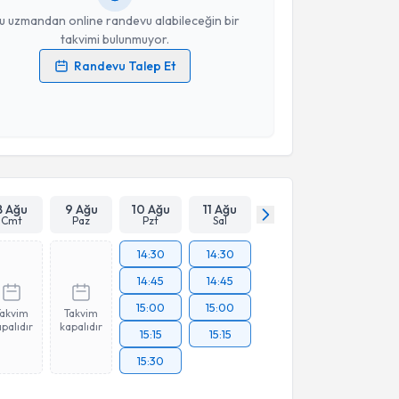
u uzmandan online randevu alabileceğin bir
takvimi bulunmuyor.
Randevu Talep Et
 verilerimin işlenmesine ilişkin
Aydınlatma Metni
'ni
 ve kişisel verilerimin belirtilen kapsamda
esini kabul ediyorum.
Takvim Talebini Gönder
8 Ağu
9 Ağu
10 Ağu
11 Ağu
Cmt
Paz
Pzt
Sal
14:30
14:30
14:45
14:45
15:00
15:00
Takvim
Takvim
palıdır
kapalıdır
15:15
15:15
15:30