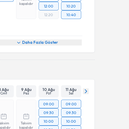
kapalıdır
12:00
10:20
12:20
10:40
Daha Fazla Göster
8 Ağu
9 Ağu
10 Ağu
11 Ağu
Cmt
Paz
Pzt
Sal
09:00
09:00
09:30
09:30
10:00
10:00
Takvim
Takvim
palıdır
kapalıdır