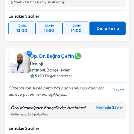
(Haseki Hastanesi Karşısı) Aksaray
En Yakın Saatler
10 Ağu
10 Ağu
10 Ağu
Daha Fazla
13:00
13:30
14:00
Op. Dr. Buğra Çetin
Üroloji
İstanbul
, Bahçelievler
5
(
20
Değerlendirme)
Operasyon sürecimizin başından sonuna kadar son
Devamı
derece güven veren, açıklayıcı...
Özel Medicalpark Bahçelievler Hastanesi
Haritada Göster
Kültür sok. E-5 yolu No:1
En Yakın Saatler