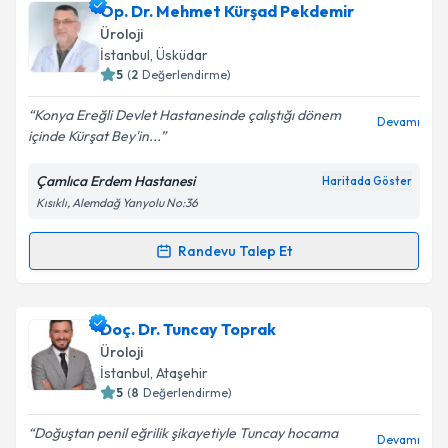
Op. Dr. Mehmet Kürşad Pekdemir
takvim hazırlandığında e-posta ile bilgilendireceğiz.
Üroloji
E-posta Adresiniz
İstanbul
, Üsküdar
5
(
2
Değerlendirme)
Konya Ereğli Devlet Hastanesinde çalıştığı dönem
Devamı
içinde Kürşat Bey'in...
Kişisel verilerimin işlenmesine ilişkin
Aydınlatma
Metni
'ni okudum ve kişisel verilerimin belirtilen
Çamlıca Erdem Hastanesi
Haritada Göster
kapsamda işlenmesini kabul ediyorum.
Kısıklı, Alemdağ Yanyolu No:36
Takvim Talebini Gönder
Randevu Talep Et
Randevu Takvimi Talebi
Op. Dr. Mehmet Kürşad Pekdemir
için randevu
Doç. Dr. Tuncay Toprak
takvimi talebi oluşturun. Size bu uzmandan randevu
Üroloji
almanız için bir takvim hazırlandığında e-posta ile
İstanbul
, Ataşehir
bilgilendireceğiz.
5
(
8
Değerlendirme)
E-posta Adresiniz
Doğuştan penil eğrilik şikayetiyle Tuncay hocama
Devamı