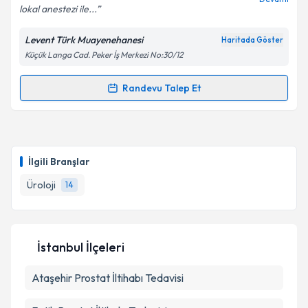
lokal anestezi ile...
Levent Türk Muayenehanesi
Haritada Göster
Kişisel verilerimin işlenmesine ilişkin
Aydınlatma
Küçük Langa Cad. Peker İş Merkezi No:30/12
Metni
'ni okudum ve kişisel verilerimin belirtilen
kapsamda işlenmesini kabul ediyorum.
Randevu Talep Et
Randevu Takvimi Talebi
Takvim Talebini Gönder
Op. Dr. Levent Türk
için randevu takvimi talebi
oluşturun. Size bu uzmandan randevu almanız için bir
İlgili Branşlar
takvim hazırlandığında e-posta ile bilgilendireceğiz.
Üroloji
14
E-posta Adresiniz
İstanbul İlçeleri
Kişisel verilerimin işlenmesine ilişkin
Aydınlatma
Ataşehir
Metni
Prostat İltihabı Tedavisi
'ni okudum ve kişisel verilerimin belirtilen
kapsamda işlenmesini kabul ediyorum.