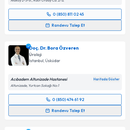
Ataköy 2-5-6., Rauf Orbay Cd. 2/1Z
0 (850) 811 02 45
Randevu Takvimi Talebi
Randevu Talep Et
Prof. Dr. Melih Balcı
için randevu takvimi talebi
oluşturun. Size bu uzmandan randevu almanız için bir
Doç. Dr. Bora Özveren
takvim hazırlandığında e-posta ile bilgilendireceğiz.
Üroloji
E-posta Adresiniz
İstanbul
, Üsküdar
Acıbadem Altunizade Hastanesi
Haritada Göster
Altunizade, Yurtcan Sokağı No:1
Kişisel verilerimin işlenmesine ilişkin
Aydınlatma
Metni
'ni okudum ve kişisel verilerimin belirtilen
0 (850) 474 61 92
kapsamda işlenmesini kabul ediyorum.
Randevu Takvimi Talebi
Randevu Talep Et
Takvim Talebini Gönder
Doç. Dr. Bora Özveren
için randevu takvimi talebi
oluşturun. Size bu uzmandan randevu almanız için bir