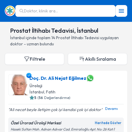
Doktor, klinik ara...
Prostat İltihabı Tedavisi, İstanbul
İstanbul
içinde toplam
14
Prostat İltihabı Tedavisi
uygulayan
doktor - uzman bulundu
Filtrele
Akıllı Sıralama
Doç. Dr. Ali Nejat Eğilmez
Üroloji
İstanbul
, Fatih
5
(
56
Değerlendirme)
Devamı
Ali necat beyle iletişim çok iyi kendisi çok iyi doktor
Özel Ürorad Üroloji Merkezi
Haritada Göster
Haseki Sultan Mah. Adnan Adıvar Cad. Emiralioğlu Apt. No: 26 Kat:1