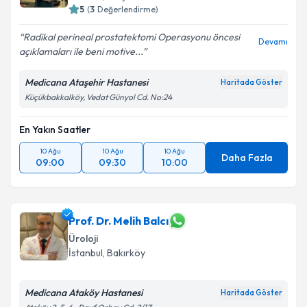
5
(
3
Değerlendirme)
Radikal perineal prostatektomi Operasyonu öncesi
Devamı
açıklamaları ile beni motive...
Medicana Ataşehir Hastanesi
Haritada Göster
Küçükbakkalköy, Vedat Günyol Cd. No:24
En Yakın Saatler
10 Ağu
10 Ağu
10 Ağu
Daha Fazla
09:00
09:30
10:00
Prof. Dr. Melih Balcı
Üroloji
İstanbul
, Bakırköy
Medicana Ataköy Hastanesi
Haritada Göster