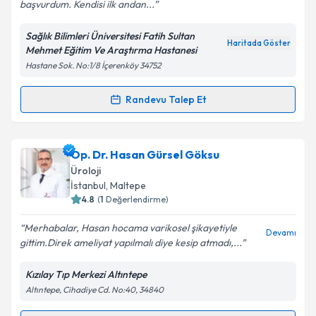
başvurdum. Kendisi ilk andan...
Sağlık Bilimleri Üniversitesi Fatih Sultan
Haritada Göster
Mehmet Eğitim Ve Araştırma Hastanesi
Kişisel verilerimin işlenmesine ilişkin
Aydınlatma
Hastane Sok. No:1/8 İçerenköy 34752
Metni
'ni okudum ve kişisel verilerimin belirtilen
kapsamda işlenmesini kabul ediyorum.
Randevu Talep Et
Randevu Takvimi Talebi
Takvim Talebini Gönder
Doç. Dr. Tuncay Toprak
için randevu takvimi talebi
Op. Dr. Hasan Gürsel Göksu
oluşturun. Size bu uzmandan randevu almanız için bir
Üroloji
takvim hazırlandığında e-posta ile bilgilendireceğiz.
İstanbul
, Maltepe
4.8
(
1
Değerlendirme)
E-posta Adresiniz
Merhabalar, Hasan hocama varikosel şikayetiyle
Devamı
gittim.Direk ameliyat yapılmalı diye kesip atmadı,...
Kızılay Tıp Merkezi Altıntepe
Kişisel verilerimin işlenmesine ilişkin
Aydınlatma
Altıntepe, Cihadiye Cd. No:40, 34840
Metni
'ni okudum ve kişisel verilerimin belirtilen
kapsamda işlenmesini kabul ediyorum.