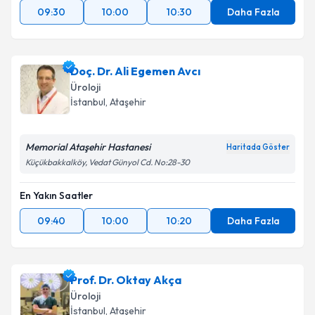
09:30
10:00
10:30
Daha Fazla
Doç. Dr. Ali Egemen Avcı
Üroloji
İstanbul
, Ataşehir
Memorial Ataşehir Hastanesi
Haritada Göster
Küçükbakkalköy, Vedat Günyol Cd. No:28-30
En Yakın Saatler
09:40
10:00
10:20
Daha Fazla
Prof. Dr. Oktay Akça
Üroloji
İstanbul
, Ataşehir