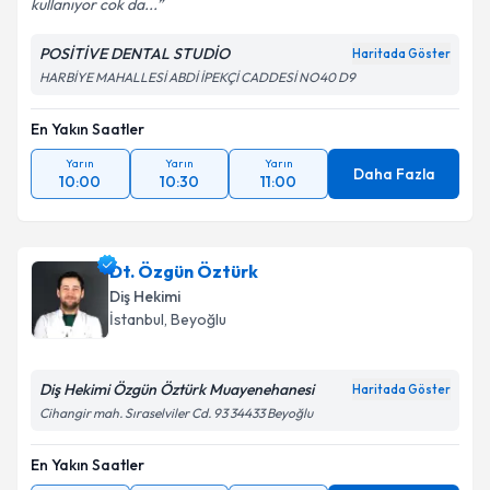
kullanıyor cok da...
POSİTİVE DENTAL STUDİO
Haritada Göster
HARBİYE MAHALLESİ ABDİ İPEKÇİ CADDESİ NO40 D9
En Yakın Saatler
Yarın
Yarın
Yarın
Daha Fazla
10:00
10:30
11:00
Dt. Özgün Öztürk
Diş Hekimi
İstanbul
, Beyoğlu
Diş Hekimi Özgün Öztürk Muayenehanesi
Haritada Göster
Cihangir mah. Sıraselviler Cd. 93 34433 Beyoğlu
En Yakın Saatler