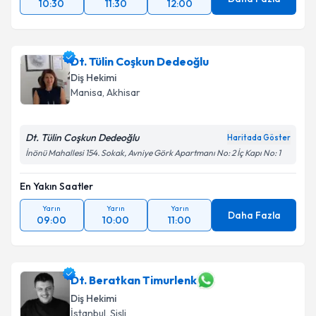
10:30
11:30
12:00
Dt. Tülin Coşkun Dedeoğlu
Diş Hekimi
Manisa
, Akhisar
Dt. Tülin Coşkun Dedeoğlu
Haritada Göster
İnönü Mahallesi 154. Sokak, Avniye Görk Apartmanı No: 2 İç Kapı No: 1
En Yakın Saatler
Yarın
Yarın
Yarın
Daha Fazla
09:00
10:00
11:00
Dt. Beratkan Timurlenk
Diş Hekimi
İstanbul
, Şişli