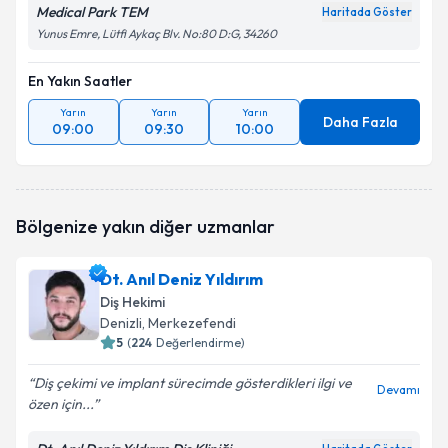
Medical Park TEM
Haritada Göster
Yunus Emre, Lütfi Aykaç Blv. No:80 D:G, 34260
En Yakın Saatler
Yarın
Yarın
Yarın
Daha Fazla
09:00
09:30
10:00
Bölgenize yakın diğer uzmanlar
Dt. Anıl Deniz Yıldırım
Diş Hekimi
Denizli
, Merkezefendi
5
(
224
Değerlendirme)
Diş çekimi ve implant sürecimde gösterdikleri ilgi ve
Devamı
özen için...