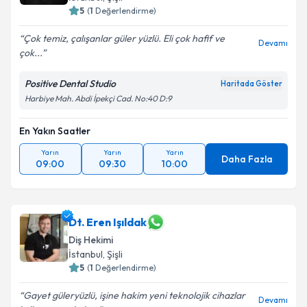
5
(
1
Değerlendirme)
Çok temiz, çalışanlar güler yüzlü. Eli çok hafif ve
Devamı
çok...
Positive Dental Studio
Haritada Göster
Harbiye Mah. Abdi İpekçi Cad. No:40 D:9
En Yakın Saatler
Yarın
Yarın
Yarın
Daha Fazla
09:00
09:30
10:00
Dt. Eren Işıldak
Diş Hekimi
İstanbul
, Şişli
5
(
1
Değerlendirme)
Gayet güleryüzlü, işine hakim yeni teknolojik cihazlar
Devamı