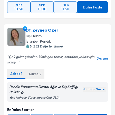
Yarın
Yarın
Yarın
Daha Fazla
10:30
11:00
11:30
Dt. Zeynep Özer
Diş Hekimi
İstanbul
, Pendik
5
(
252
Değerlendirme)
Çok güler yüzlüler, klinik çok temiz, Anadolu yakası için
Devamı
kolay...
Adres
1
Adres
2
Pendik Panorama Dental Ağız ve Diş Sağlığı
Haritada Göster
Polikliniği
Yeni Mahalle, Süreyyapaşa Cad. 38/A
En Yakın Saatler