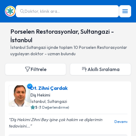
Doktor, klinik ara...
Porselen Restorasyonlar, Sultangazi -
İstanbul
İstanbul
Sultangazi
içinde toplam
10
Porselen Restorasyonlar
uygulayan doktor - uzman bulundu
Filtrele
Akıllı Sıralama
Dt. Zihni Çardak
Diş Hekimi
İstanbul
, Sultangazi
5
(
1
Değerlendirme)
Diş Hekimi Zihni Bey işine çok hakim ve dişlerimin
Devamı
tedavisini...