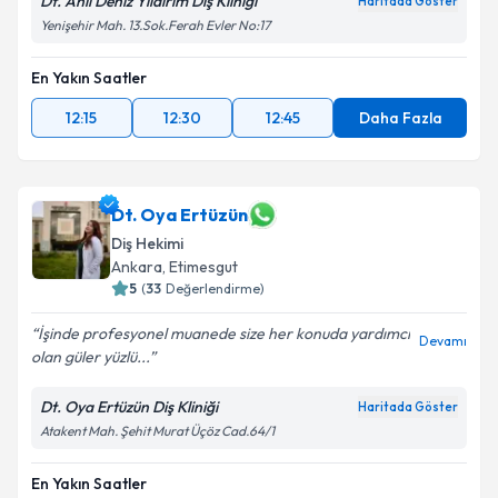
Dt. Anıl Deniz Yıldırım Diş Kliniği
Haritada Göster
Yenişehir Mah. 13.Sok.Ferah Evler No:17
En Yakın Saatler
12:15
12:30
12:45
Daha Fazla
Dt. Oya Ertüzün
Diş Hekimi
Ankara
, Etimesgut
5
(
33
Değerlendirme)
İşinde profesyonel muanede size her konuda yardımcı
Devamı
olan güler yüzlü...
Dt. Oya Ertüzün Diş Kliniği
Haritada Göster
Atakent Mah. Şehit Murat Üçöz Cad.64/1
En Yakın Saatler