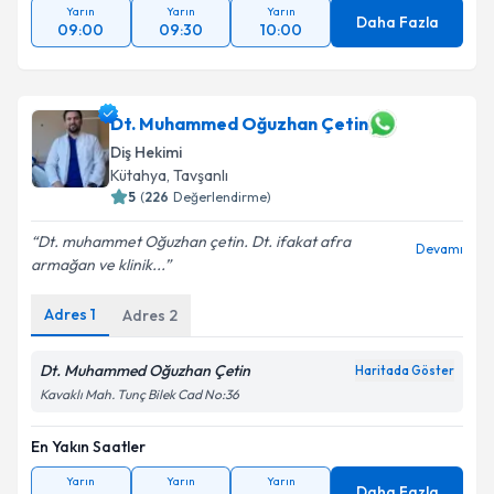
Yarın
Yarın
Yarın
Daha Fazla
09:00
09:30
10:00
Dt. Muhammed Oğuzhan Çetin
Diş Hekimi
Kütahya
, Tavşanlı
5
(
226
Değerlendirme)
Dt. muhammet Oğuzhan çetin. Dt. ifakat afra
Devamı
armağan ve klinik...
Adres
1
Adres
2
Dt. Muhammed Oğuzhan Çetin
Haritada Göster
Kavaklı Mah. Tunç Bilek Cad No:36
En Yakın Saatler
Yarın
Yarın
Yarın
Daha Fazla