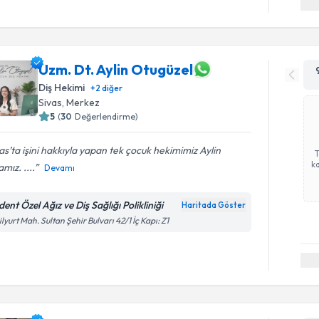
Uzm. Dt. Aylin Otugüzel
Diş Hekimi
+
2
diğer
Sivas
, Merkez
5
(
30
Değerlendirme)
as’ta işini hakkıyla yapan tek çocuk hekimimiz Aylin
ka
mız. ....
Devamı
ent Özel Ağız ve Diş Sağlığı Polikliniği
Haritada Göster
ilyurt Mah. Sultan Şehir Bulvarı 42/1 İç Kapı: Z1