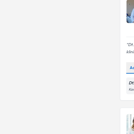
Dt
klini
A
Dt
Kav