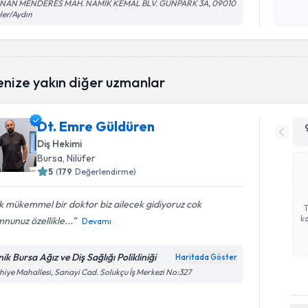
NAN MENDERES MAH. NAMIK KEMAL BLV. GUNPARK 3A, 09010
işlenm
ler/Aydın
enize yakın diğer uzmanlar
Dt. Emre Güldüren
Diş Hekimi
Bursa
, Nilüfer
5
(
179
Değerlendirme)
 mükemmel bir doktor biz ailecek gidiyoruz cok
ka
unuz özellikle...
Devamı
nik Bursa Ağız ve Diş Sağlığı Polikliniği
Haritada Göster
hiye Mahallesi, Sanayi Cad. Solukçu İş Merkezi No:327