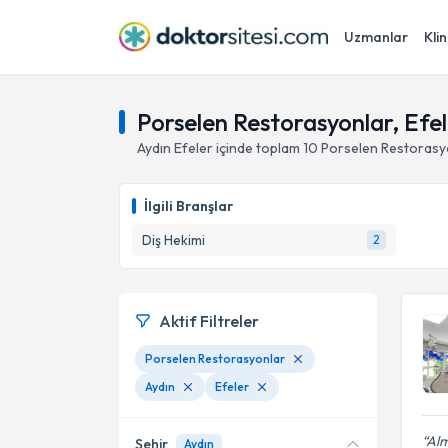
Uzmanlar
Klin
Porselen Restorasyonlar, Efel
Aydın
Efeler
içinde toplam
10
Porselen Restorasy
İlgili Branşlar
Diş Hekimi
2
Aktif Filtreler
Porselen Restorasyonlar
Aydın
Efeler
Alm
Şehir
Aydın