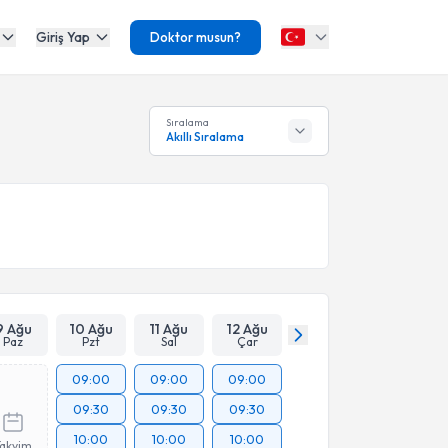
Giriş Yap
Doktor musun?
Sıralama
Akıllı Sıralama
9 Ağu
10 Ağu
11 Ağu
12 Ağu
Paz
Pzt
Sal
Çar
09:00
09:00
09:00
09:30
09:30
09:30
10:00
10:00
10:00
Takvim