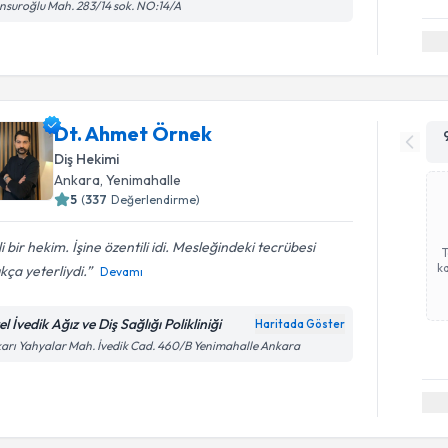
suroğlu Mah. 283/14 sok. NO:14/A
Dt. Ahmet Örnek
Diş Hekimi
Ankara
, Yenimahalle
5
(
337
Değerlendirme)
ili bir hekim. İşine özentili idi. Mesleğindeki tecrübesi
ka
kça yeterliydi.
Devamı
l İvedik Ağız ve Diş Sağlığı Polikliniği
Haritada Göster
arı Yahyalar Mah. İvedik Cad. 460/B Yenimahalle Ankara