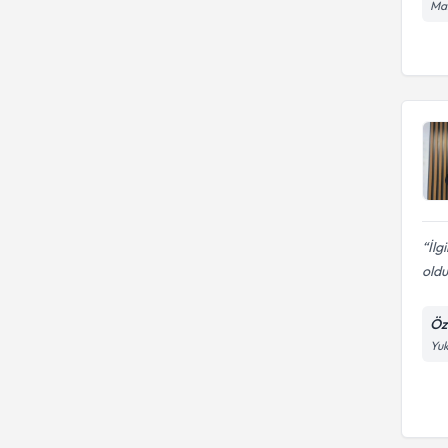
Man
İlg
oldu
Öze
Yuk