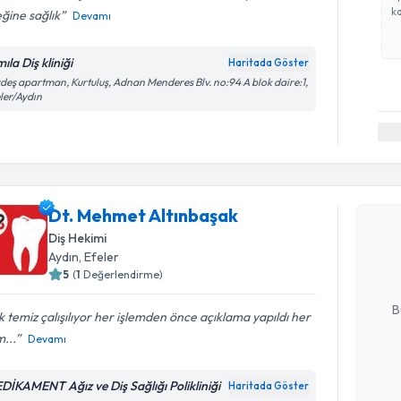
ka
ğine sağlık
Devamı
ıla Diş kliniği
Haritada Göster
deş apartman, Kurtuluş, Adnan Menderes Blv. no:94 A blok daire:1,
ler/Aydın
Randevu T
Dt. Mehmet Altınbaşak
Dt. Mehme
Size bu uzm
Diş Hekimi
hazırlandığ
Aydın
, Efeler
5
(
1
Değerlendirme)
E-posta Ad
B
 temiz çalışılıyor her işlemden önce açıklama yapıldı her
m...
Devamı
Kişisel
DİKAMENT Ağız ve Diş Sağlığı Polikliniği
Haritada Göster
okudum