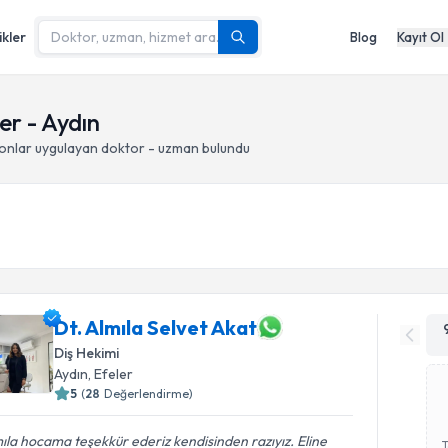
ikler
Blog
Kayıt Ol
er - Aydın
onlar
uygulayan doktor - uzman bulundu
Dt. Almıla Selvet Akat
Diş Hekimi
Aydın
, Efeler
5
(
28
Değerlendirme)
ıla hocama teşekkür ederiz kendisinden razıyız. Eline