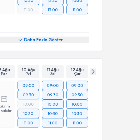
10:30
12:30
10:30
11:00
13:00
11:00
Daha Fazla Göster
9 Ağu
10 Ağu
11 Ağu
12 Ağu
Paz
Pzt
Sal
Çar
09:00
09:00
09:00
09:30
09:30
09:30
10:00
10:00
10:00
Takvim
palıdır
10:30
10:30
10:30
11:00
11:00
11:00