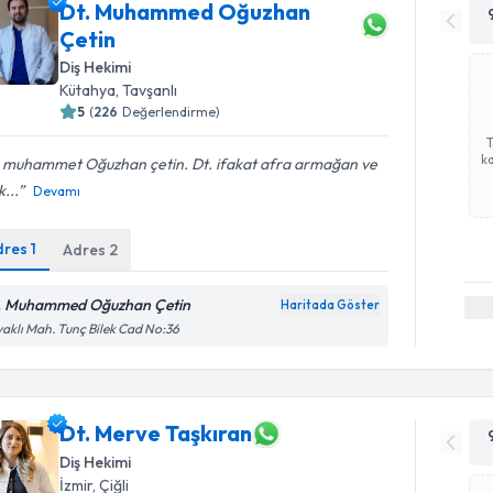
Dt. Muhammed Oğuzhan
Çetin
Diş Hekimi
Kütahya
, Tavşanlı
5
(
226
Değerlendirme)
ka
. muhammet Oğuzhan çetin. Dt. ifakat afra armağan ve
k...
Devamı
dres
1
Adres
2
. Muhammed Oğuzhan Çetin
Haritada Göster
aklı Mah. Tunç Bilek Cad No:36
Dt. Merve Taşkıran
Diş Hekimi
İzmir
, Çiğli