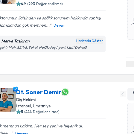
4.9
(
293
Değerlendirme)
torumun ilgisinden ve sağlık sorunum hakkında yaptığı
ka
klamalardan çok memnun...
Devamı
. Merve Taşkıran
Haritada Göster
şehir Mah. 8211/8. Sokak No:21 Ataç Apart. Kat:1 Daire:3
Dt. Soner Demir
Diş Hekimi
İstanbul
, Ümraniye
5
(
444
Değerlendirme)
 memnun kaldım. Her şey yeni ve hijyenik di.
ka
evu...
Devamı