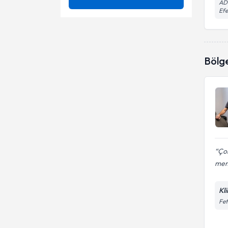
AD
Efe
Diş Beyazlatma
Ünvan
Bleaching (diş beyazlatma)
Diş Dolgusu
Bonding
İstanbul Biruni Üniversitesi
Diş Estetiği
Bölg
Bruksizm
İSTANBUL ÜNİVERSİTESİ
Dt.
Diş Eti Kanaması
Çocuk diş tedavisi
Hassas Bağlantılı Protezler
Detertraj
20 Lik Diş Çekimi
Diş beyazlatma
Ağız Kokusu
Diş Çapraşıklığı
Çok
memn
All-On-Four İmplantlar
Diş Dolgusu
Bonding
Kli
Diş Eti Kanaması
Fet
Diş temizliği