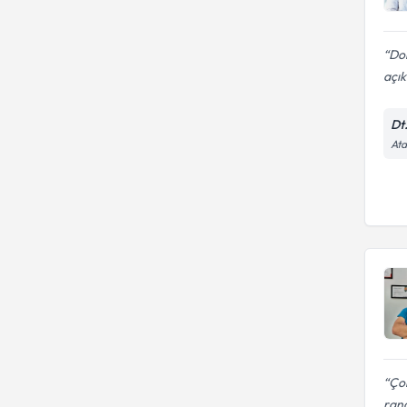
Dok
açı
Dt
Ata
Çok
rand