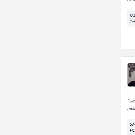
Öze
Tat
Har
mük
SM
PO