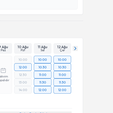
esini kabul ediyorum.
Takvim Talebini Gönder
9 Ağu
10 Ağu
11 Ağu
12 Ağu
Paz
Pzt
Sal
Çar
10:00
10:00
10:00
12:00
10:30
10:30
12:30
11:00
11:00
Takvim
palıdır
13:00
11:30
11:30
14:00
12:00
12:00