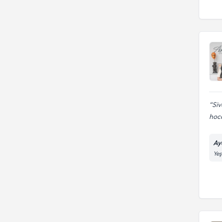
Siv
hoca
Ayd
Yeş