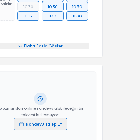
palıdır
10:30
10:30
10:30
11:15
11:00
11:00
Daha Fazla Göster
akvimi Talebi
t Altınbaşak
için randevu takvimi talebi oluşturun.
andan randevu almanız için bir takvim
ında e-posta ile bilgilendireceğiz.
resiniz
u uzmandan online randevu alabileceğin bir
takvimi bulunmuyor.
Randevu Talep Et
 verilerimin işlenmesine ilişkin
Aydınlatma Metni
'ni
 ve kişisel verilerimin belirtilen kapsamda