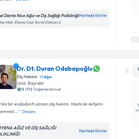
l Denta Nice Ağız ve Diş Sağlığı Polikliniği
Haritada Göster
lısu Mah. Elamis Cad. No:42 Dükkan:2
Dr. Dt. Duran Odabaşıoğlu
Diş Hekimi
+
1
diğer
İzmir
, Bayraklı
5
(
172
Değerlendirme)
ika bir endodonti uzmanı diş hekimi. Hasta ile iletişimi
ka
emmel,...
Devamı
YRNA AĞIZ VE DİŞ SAĞLIĞI
Haritada Göster
LİKLİNİĞİ