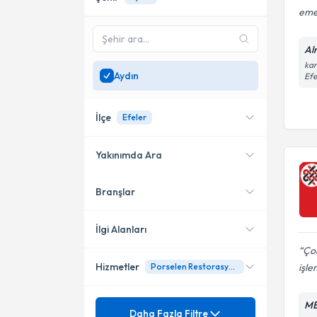
eme
Alm
kar
Aydın
Efe
İlçe
Efeler
Yakınımda Ara
Branşlar
Konumuma yakın uzmanları
Kuşadası
göster
Efeler
İlgi Alanları
Çok
Hizmetler
işle
Porselen Restorasyonlar
Diş Hekimi
Mezuniyet
ME
Çocuk Diş Sağlığı
Daha Fazla Filtre