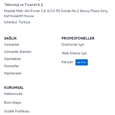
Teknoloji ve Ticaret A.Ş.
Maslak Mah. Ahi Evran Cd. A.O.S 55 Sokak No:2 Aksoy Plaza Giriş
Kat Kolektif House
İstanbul, Türkiye
SAĞLIK
PROFESYONELLER
Uzmanlar
Doktorlar İçin
Uzmanlık Alanları
Web Siteniz İçin
Hastalıklar
Kariyer
İşe Alım
Hizmetler
Hastaneler
KURUMSAL
Hakkımızda
Bize Ulaşın
Gizlilik Politikası