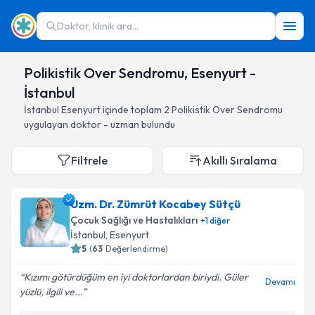
Doktor, klinik ara...
Polikistik Over Sendromu, Esenyurt -
İstanbul
İstanbul
Esenyurt
içinde toplam
2
Polikistik Over Sendromu
uygulayan doktor - uzman bulundu
Filtrele
Akıllı Sıralama
Uzm. Dr. Zümrüt Kocabey Sütçü
Çocuk Sağlığı ve Hastalıkları
+
1
diğer
İstanbul
, Esenyurt
5
(
63
Değerlendirme)
Kızımı götürdüğüm en iyi doktorlardan biriydi. Güler
Devamı
yüzlü, ilgili ve...