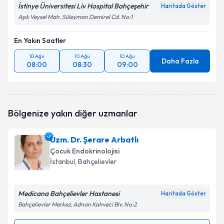
İstinye Üniversitesi Liv Hospital Bahçeşehir
Haritada Göster
Aşık Veysel Mah. Süleyman Demirel Cd. No:1
En Yakın Saatler
10 Ağu
10 Ağu
10 Ağu
Daha Fazla
08:00
08:30
09:00
Bölgenize yakın diğer uzmanlar
Uzm. Dr. Şerare Arbatlı
Çocuk Endokrinolojisi
İstanbul
, Bahçelievler
Medicana Bahçelievler Hastanesi
Haritada Göster
Bahçelievler Merkez, Adnan Kahveci Blv. No:2