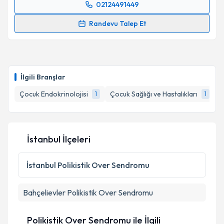
02124491449
Randevu Takvimi Talebi
Randevu Talep Et
Uzm. Dr. Şerare Arbatlı
için randevu takvimi talebi
oluşturun. Size bu uzmandan randevu almanız için bir
takvim hazırlandığında e-posta ile bilgilendireceğiz.
İlgili Branşlar
E-posta Adresiniz
Çocuk Endokrinolojisi
Çocuk Sağlığı ve Hastalıkları
1
1
Kişisel verilerimin işlenmesine ilişkin
Aydınlatma
İstanbul İlçeleri
Metni
'ni okudum ve kişisel verilerimin belirtilen
kapsamda işlenmesini kabul ediyorum.
İstanbul
Polikistik Over Sendromu
Takvim Talebini Gönder
Bahçelievler
Polikistik Over Sendromu
Polikistik Over Sendromu ile İlgili