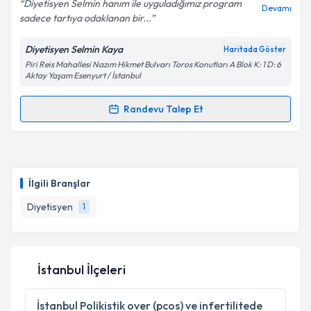
Diyetisyen Selmin hanım ile uyguladığımız program
Devamı
sadece tartıya odaklanan bir...
Diyetisyen Selmin Kaya
Haritada Göster
Piri Reis Mahallesi Nazım Hikmet Bulvarı Toros Konutları A Blok K: 1 D: 6
Aktay Yaşam Esenyurt / İstanbul
Randevu Talep Et
Randevu Takvimi Talebi
Dyt. Selmin Kaya
için randevu takvimi talebi
oluşturun. Size bu uzmandan randevu almanız için bir
İlgili Branşlar
takvim hazırlandığında e-posta ile bilgilendireceğiz.
Diyetisyen
1
E-posta Adresiniz
İstanbul İlçeleri
Kişisel verilerimin işlenmesine ilişkin
Aydınlatma
Metni
'ni okudum ve kişisel verilerimin belirtilen
İstanbul
Polikistik over (pcos) ve infertilitede