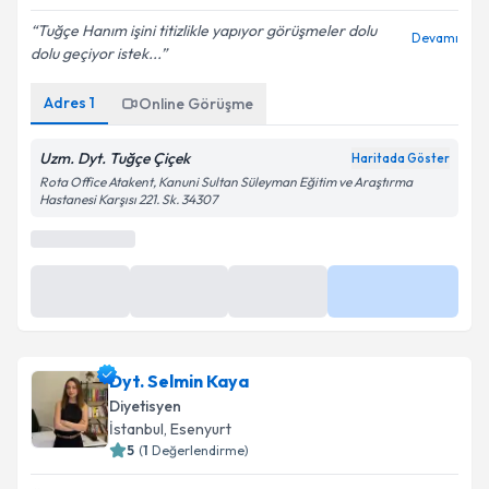
Tuğçe Hanım işini titizlikle yapıyor görüşmeler dolu
Devamı
dolu geçiyor istek...
Kişisel verilerimin işlenmesine ilişkin
Aydınlatma
Metni
'ni okudum ve kişisel verilerimin belirtilen
Adres
1
Online Görüşme
kapsamda işlenmesini kabul ediyorum.
Uzm. Dyt. Tuğçe Çiçek
Haritada Göster
Takvim Talebini Gönder
Rota Office Atakent, Kanuni Sultan Süleyman Eğitim ve Araştırma
Hastanesi Karşısı 221. Sk. 34307
Dyt. Selmin Kaya
Diyetisyen
İstanbul
, Esenyurt
5
(
1
Değerlendirme)