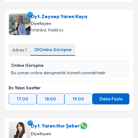
Dyt. Zeynep Yaren Kaya
Diyetisyen
İstanbul
, Kadıköy
Online Görüşme
Adres
1
Online Görüşme
Bu uzman online danışmanlık hizmeti sunmaktadır.
En Yakın Saatler
17:00
18:00
19:00
Daha Fazla
Dyt. Yaren Nur Şeker
Diyetisyen