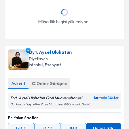
Müsaitlik bilgisi yükleniyor...
Dyt. Aysel Uluhatun
Diyetisyen
İstanbul
, Esenyurt
Adres
1
Online Görüşme
Dyt. Aysel Uluhatun Özel Muayenehanesi
Haritada Göster
Barbaros Hayrettin Paşa Mahallesi 1995 Sokak No:1/3
En Yakın Saatler
17:00
17:30
18:00
Daha Fazla