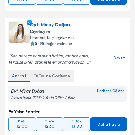
Dyt. Miray Doğan
Diyetisyen
İstanbul
, Küçükçekmece
5
(
95
Değerlendirme)
Son derece konusuna hakim, motive edici,
Devamı
tekdüzelikten uzak listeler programlayan,...
Adres
1
Online Görüşme
Dyt. Miray Doğan
Haritada Göster
Atakent Mah. 221.Sok. Rota Office A Blok
En Yakın Saatler
11 Ağu
11 Ağu
11 Ağu
Daha Fazla
12:00
12:30
13:00