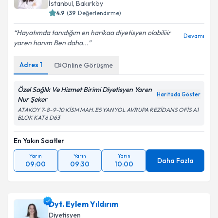
İstanbul
, Bakırköy
4.9
(
39
Değerlendirme)
Hayatımda tanıdığım en harikaa diyetisyen olabiliiir
Devamı
yaren hanım Ben daha...
Adres
1
Online Görüşme
Özel Sağlık Ve Hizmet Birimi Diyetisyen Yaren
Haritada Göster
Nur Şeker
ATAKOY 7-8-9-10 KİSM MAH. E5 YANYOL AVRUPA REZİDANS OFİS A1
BLOK KAT6 D63
En Yakın Saatler
Yarın
Yarın
Yarın
Daha Fazla
09:00
09:30
10:00
Dyt. Eylem Yıldırım
Diyetisyen