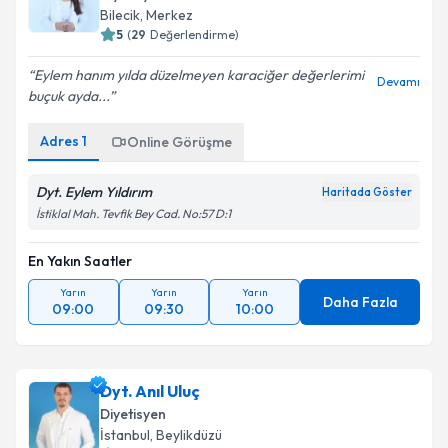
Bilecik
, Merkez
5
(
29
Değerlendirme)
Eylem hanım yılda düzelmeyen karaciğer değerlerimi
Devamı
buçuk ayda...
Adres
1
Online Görüşme
Dyt. Eylem Yıldırım
Haritada Göster
İstiklal Mah. Tevfik Bey Cad. No:57 D:1
En Yakın Saatler
Yarın
Yarın
Yarın
Daha Fazla
09:00
09:30
10:00
Dyt. Anıl Uluç
Diyetisyen
İstanbul
, Beylikdüzü