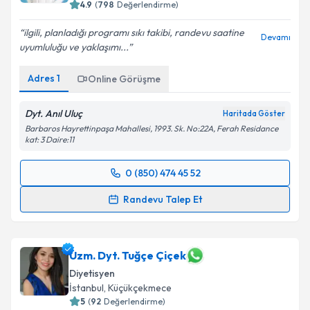
4.9
(
798
Değerlendirme)
ilgili, planladığı programı sıkı takibi, randevu saatine
Devamı
uyumluluğu ve yaklaşımı...
Adres
1
Online Görüşme
Dyt. Anıl Uluç
Haritada Göster
Barbaros Hayrettinpaşa Mahallesi, 1993. Sk. No:22A, Ferah Residance
kat: 3 Daire:11
0 (850) 474 45 52
Randevu Takvimi Talebi
Randevu Talep Et
Dyt. Anıl Uluç
için randevu takvimi talebi oluşturun.
Size bu uzmandan randevu almanız için bir takvim
hazırlandığında e-posta ile bilgilendireceğiz.
Uzm. Dyt. Tuğçe Çiçek
Diyetisyen
E-posta Adresiniz
İstanbul
, Küçükçekmece
5
(
92
Değerlendirme)