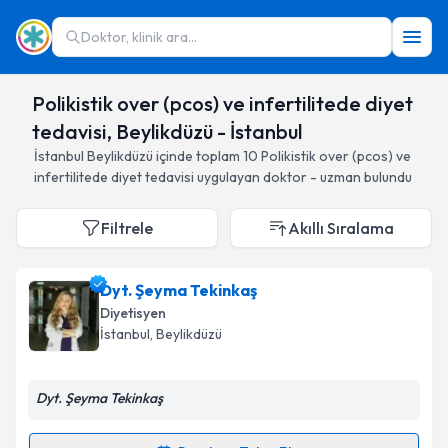
Doktor, klinik ara...
Polikistik over (pcos) ve infertilitede diyet
tedavisi, Beylikdüzü - İstanbul
İstanbul
Beylikdüzü
içinde toplam
10
Polikistik over (pcos) ve
infertilitede diyet tedavisi
uygulayan doktor - uzman bulundu
Filtrele
Akıllı Sıralama
Dyt. Şeyma Tekinkaş
Diyetisyen
İstanbul
, Beylikdüzü
Dyt. Şeyma Tekinkaş