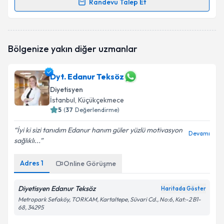
Randevu Talep Et
Randevu Takvimi Talebi
Dyt. Şeyma Tekinkaş
için randevu takvimi talebi
Bölgenize yakın diğer uzmanlar
oluşturun. Size bu uzmandan randevu almanız için bir
takvim hazırlandığında e-posta ile bilgilendireceğiz.
Dyt. Edanur Teksöz
E-posta Adresiniz
Diyetisyen
İstanbul
, Küçükçekmece
5
(
37
Değerlendirme)
Kişisel verilerimin işlenmesine ilişkin
Aydınlatma
İyi ki sizi tanıdım Edanur hanım güler yüzlü motivasyon
Devamı
Metni
'ni okudum ve kişisel verilerimin belirtilen
sağlıklı...
kapsamda işlenmesini kabul ediyorum.
Adres
1
Online Görüşme
Takvim Talebini Gönder
Diyetisyen Edanur Teksöz
Haritada Göster
Metropark Sefaköy, TORKAM, Kartaltepe, Süvari Cd., No:6, Kat:-2 B1-
68, 34295