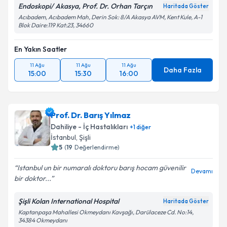
Endoskopi/ Akasya, Prof. Dr. Orhan Tarçın
Haritada Göster
Acıbadem, Acıbadem Mah, Derin Sok: 8/A Akasya AVM, Kent Kule, A-1
Blok Daire:119 Kat:23, 34660
En Yakın Saatler
11 Ağu
11 Ağu
11 Ağu
Daha Fazla
15:00
15:30
16:00
Prof. Dr. Barış Yılmaz
Dahiliye - İç Hastalıkları
+
1
diğer
İstanbul
, Şişli
5
(
19
Değerlendirme)
Istanbul un bir numaralı doktoru barış hocam güvenilir
Devamı
bir doktor...
Şişli Kolan International Hospital
Haritada Göster
Kaptanpaşa Mahallesi Okmeydanı Kavşağı, Darülaceze Cd. No:14,
34384 Okmeydanı