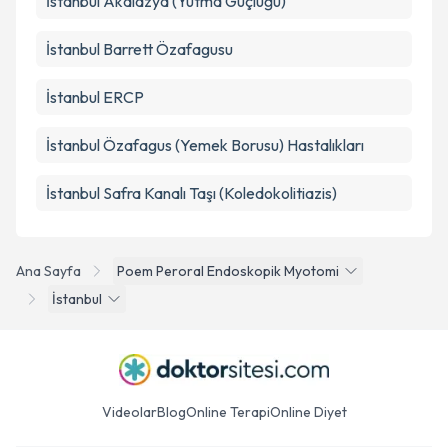
İstanbul Akalazya (Yutma Güçlüğü)
İstanbul Barrett Özafagusu
İstanbul ERCP
İstanbul Özafagus (Yemek Borusu) Hastalıkları
İstanbul Safra Kanalı Taşı (Koledokolitiazis)
Ana Sayfa
Poem Peroral Endoskopik Myotomi
İstanbul
Videolar
Blog
Online Terapi
Online Diyet