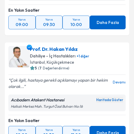
En Yakın Saatler
Yarın
Yarın
Yarın
Daha Fazla
09:00
09:30
10:00
Prof. Dr. Hakan Yıldız
Dahiliye - İç Hastalıkları
+
1
diğer
İstanbul
, Küçükçekmece
5
(
7
Değerlendirme)
Çok ilgili, hastaya gerekli açıklamayı yapan bir hekim
Devamı
olarak...
Acıbadem Atakent Hastanesi
Haritada Göster
Halkalı Merkez Mah. Turgut Özal Bulvarı No:16
En Yakın Saatler
Yarın
Yarın
Yarın
Daha Fazla