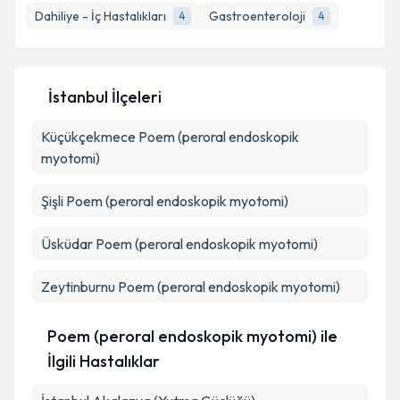
Dahiliye - İç Hastalıkları
Gastroenteroloji
4
4
E-posta Adresiniz
İstanbul İlçeleri
Kişisel verilerimin işlenmesine ilişkin
Aydınlatma
Küçükçekmece
Metni
'ni okudum ve kişisel verilerimin belirtilen
Poem (peroral endoskopik
kapsamda işlenmesini kabul ediyorum.
myotomi)
Şişli
Poem (peroral endoskopik myotomi)
Takvim Talebini Gönder
Üsküdar
Poem (peroral endoskopik myotomi)
Zeytinburnu
Poem (peroral endoskopik myotomi)
Poem (peroral endoskopik myotomi) ile
İlgili Hastalıklar