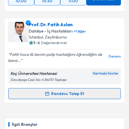
10:00
10:30
11:00
Prof. Dr. Fatih Aslan
Dahiliye - İç Hastalıkları
+
1
diğer
İstanbul
, Zeytinburnu
5
(
6
Değerlendirme)
Fatih hoca ilk benim polip hastalığımı öğrendiğim de
Devamı
bana...
Koç Üniversitesi Hastanesi
Haritada Göster
Davutpaşa Cad. No: 4 34010 Topkapı
Randevu Talep Et
Randevu Takvimi Talebi
Prof. Dr. Fatih Aslan
için randevu takvimi talebi
oluşturun. Size bu uzmandan randevu almanız için bir
İlgili Branşlar
takvim hazırlandığında e-posta ile bilgilendireceğiz.