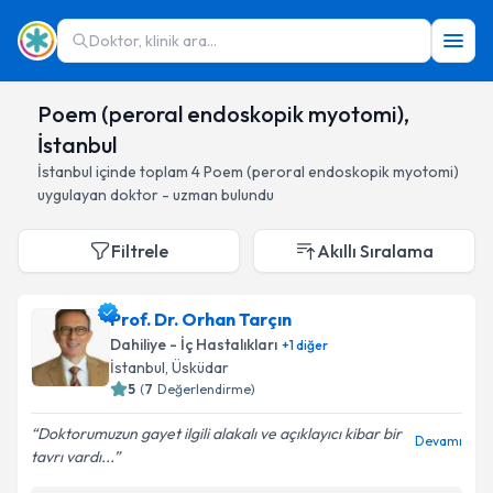
Doktor, klinik ara...
Poem (peroral endoskopik myotomi),
İstanbul
İstanbul
içinde toplam
4
Poem (peroral endoskopik myotomi)
uygulayan doktor - uzman bulundu
Filtrele
Akıllı Sıralama
Prof. Dr. Orhan Tarçın
Dahiliye - İç Hastalıkları
+
1
diğer
İstanbul
, Üsküdar
5
(
7
Değerlendirme)
Doktorumuzun gayet ilgili alakalı ve açıklayıcı kibar bir
Devamı
tavrı vardı...