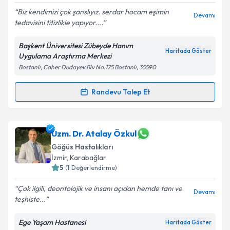
Biz kendimizi çok şanslıyız. serdar hocam eşimin
Devamı
tedavisini titizlikle yapıyor....
Başkent Üniversitesi Zübeyde Hanım
Haritada Göster
Uygulama Araştırma Merkezi
Bostanlı, Caher Dudayev Blv No:175 Bostanlı, 35590
Randevu Talep Et
Randevu Takvimi Talebi
Prof. Dr. Serdar Berk
için randevu takvimi talebi
Uzm. Dr. Atalay Özkul
oluşturun. Size bu uzmandan randevu almanız için bir
Göğüs Hastalıkları
takvim hazırlandığında e-posta ile bilgilendireceğiz.
İzmir
, Karabağlar
5
(
1
Değerlendirme)
E-posta Adresiniz
Çok ilgili, deontolojik ve insanı açıdan hemde tanı ve
Devamı
teşhiste...
Ege Yaşam Hastanesi
Kişisel verilerimin işlenmesine ilişkin
Aydınlatma
Haritada Göster