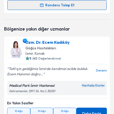
Randevu Talep Et
Randevu Takvimi Talebi
Prof. Dr. Nesrin Moğulkoç Bishop
için randevu
Bölgenize yakın diğer uzmanlar
takvimi talebi oluşturun. Size bu uzmandan randevu
almanız için bir takvim hazırlandığında e-posta ile
bilgilendireceğiz.
Uzm. Dr. Ecem Kadıköy
Göğüs Hastalıkları
E-posta Adresiniz
İzmir
, Konak
5
(
40
Değerlendirme)
Tatil için geldiğimiz İzmirde kendimizi acilde bulduk.
Devamı
Ecem Hanımın doğru...
Kişisel verilerimin işlenmesine ilişkin
Aydınlatma
Metni
'ni okudum ve kişisel verilerimin belirtilen
kapsamda işlenmesini kabul ediyorum.
Medical Park İzmir Hastanesi
Haritada Göster
Kahramanlar, 1397. Sk. No:1, 35230
Takvim Talebini Gönder
En Yakın Saatler
10 Ağu
10 Ağu
10 Ağu
Daha Fazla