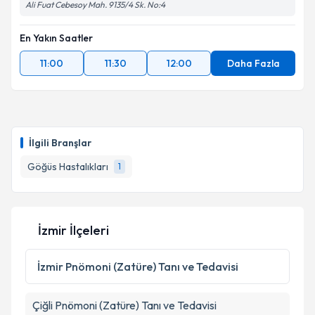
Metni
'ni okudum ve kişisel verilerimin belirtilen
Ali Fuat Cebesoy Mah. 9135/4 Sk. No:4
kapsamda işlenmesini kabul ediyorum.
En Yakın Saatler
Takvim Talebini Gönder
11:00
11:30
12:00
Daha Fazla
İlgili Branşlar
Göğüs Hastalıkları
1
İzmir İlçeleri
İzmir
Pnömoni (Zatüre) Tanı ve Tedavisi
Çiğli
Pnömoni (Zatüre) Tanı ve Tedavisi