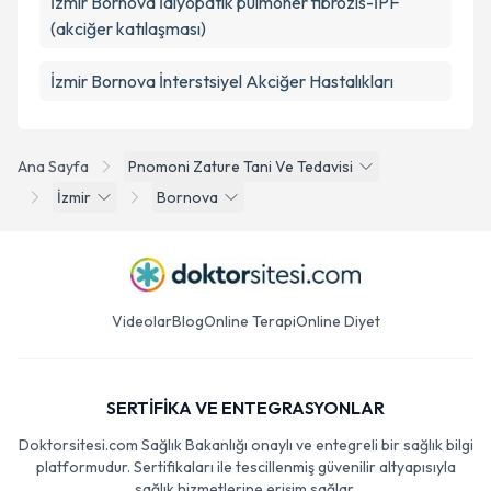
İzmir Bornova İdiyopatik pulmoner fibrozis-İPF
(akciğer katılaşması)
İzmir Bornova İnterstsiyel Akciğer Hastalıkları
Ana Sayfa
Pnomoni Zature Tani Ve Tedavisi
İzmir
Bornova
Videolar
Blog
Online Terapi
Online Diyet
SERTİFİKA VE ENTEGRASYONLAR
Doktorsitesi.com Sağlık Bakanlığı onaylı ve entegreli bir sağlık bilgi
platformudur. Sertifikaları ile tescillenmiş güvenilir altyapısıyla
sağlık hizmetlerine erişim sağlar.