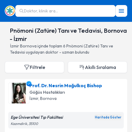
Doktor, klinik ara...
Pnömoni (Zatüre) Tanı ve Tedavisi, Bornova
- İzmir
İzmir
Bornova
içinde toplam
6
Pnömoni (Zatüre) Tanı ve
Tedavisi
uygulayan doktor - uzman bulundu
Filtrele
Akıllı Sıralama
Prof. Dr. Nesrin Moğulkoç Bishop
Göğüs Hastalıkları
İzmir
, Bornova
Ege Üniversitesi Tıp Fakültesi
Haritada Göster
Kazımdirik, 35100