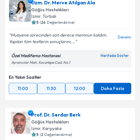
Uzm. Dr. Merve Atılgan Ala
Göğüs Hastalıkları
İzmir
, Torbalı
5
(
26
Değerlendirme)
Muayene sürecinden son derece memnun kaldım.
Devamı
Yapılan tüm testlerin sonuçlarını,...
Özel Medifema Hastanesi
Haritada Göster
Ayrancılar Mah. Kocatepe Cad. No.1
En Yakın Saatler
11:00
11:30
12:00
Daha Fazla
Prof. Dr. Serdar Berk
Göğüs Hastalıkları
İzmir
, Karşıyaka
5
(
2
Değerlendirme)