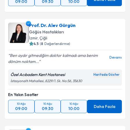
09:00
09:30
10:00
Prof. Dr. Alev Gürgün
Göğüs Hastalıkları
İzmir
, Çiğli
4.5
(
8
Değerlendirme)
Ben aydır gitmediğim doktor kalmadı ama benim
Devamı
dönüm noktam...
Özel Acıbadem Kent Hastanesi
Haritada Göster
İstasyonaltı Mahallesi, 8229/1. Sk. No:56, 35630
En Yakın Saatler
10 Ağu
10 Ağu
10 Ağu
Daha Fazla
09:00
09:30
10:00