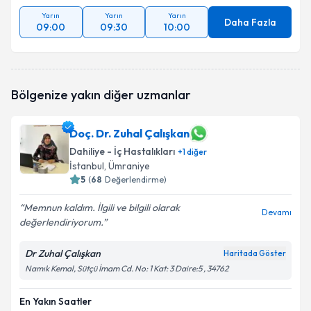
Yarın
Yarın
Yarın
Daha Fazla
09:00
09:30
10:00
Bölgenize yakın diğer uzmanlar
Doç. Dr. Zuhal Çalışkan
Dahiliye - İç Hastalıkları
+
1
diğer
İstanbul
, Ümraniye
5
(
68
Değerlendirme)
Memnun kaldım. İlgili ve bilgili olarak
Devamı
değerlendiriyorum.
Dr Zuhal Çalışkan
Haritada Göster
Namık Kemal, Sütçü İmam Cd. No: 1 Kat: 3 Daire:5 , 34762
En Yakın Saatler