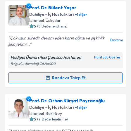
Prof. Dr. Bülent Yaşar
Dahiliye - İç Hastalıkları
+
1
diğer
İstanbul
, Üsküdar
5
(
5
Değerlendirme)
Çok uzun süredir devam eden karın ağrısı ve şişkinlik
Devamı
şikayetimi...
Medipol Üniversitesi Çamlıca Hastanesi
Haritada Göster
Bulgurlu, Alemdağ Cd No:100
Randevu Talep Et
Randevu Takvimi Talebi
Prof. Dr. Bülent Yaşar
için randevu takvimi talebi
Prof. Dr. Orhan Kürşat Poyrazoğlu
oluşturun. Size bu uzmandan randevu almanız için bir
Dahiliye - İç Hastalıkları
+
1
diğer
takvim hazırlandığında e-posta ile bilgilendireceğiz.
İstanbul
, Bakırköy
5
(
7
Değerlendirme)
E-posta Adresiniz