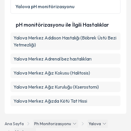
Kişisel verilerimin işlenmesine ilişkin
Aydınlatma
Yalova
pH monitörizasyonu
Metni
'ni okudum ve kişisel verilerimin belirtilen
kapsamda işlenmesini kabul ediyorum.
pH monitörizasyonu ile İlgili Hastalıklar
Takvim Talebini Gönder
Yalova Merkez Addison Hastalığı (Böbrek Üstü Bezi
Yetmezliği)
Yalova Merkez Adrenal bez hastalıkları
Yalova Merkez Ağız Kokusu (Halitosis)
Yalova Merkez Ağız Kuruluğu (Kserostomi)
Yalova Merkez Ağızda Kötü Tat Hissi
Ana Sayfa
Ph Monitorizasyonu
Yalova