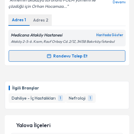
Annemin akalazya sorununu POEM yöntemi ile
Devamı
çözdüğü için Orhan Hocamıza...
Adres
1
Adres
2
Kişisel verilerimin işlenmesine ilişkin
Aydınlatma
Metni
'ni okudum ve kişisel verilerimin belirtilen
kapsamda işlenmesini kabul ediyorum.
Medicana Ataköy Hastanesi
Haritada Göster
Ataköy 2-5-6. Kısım, Rauf Orbay Cd. 2/1Z, 34158 Bakırköy/İstanbul
Takvim Talebini Gönder
Randevu Talep Et
Randevu Takvimi Talebi
Prof. Dr. Orhan Kürşat Poyrazoğlu
için randevu
takvimi talebi oluşturun. Size bu uzmandan randevu
İlgili Branşlar
almanız için bir takvim hazırlandığında e-posta ile
bilgilendireceğiz.
Dahiliye - İç Hastalıkları
Nefroloji
1
1
E-posta Adresiniz
Yalova İlçeleri