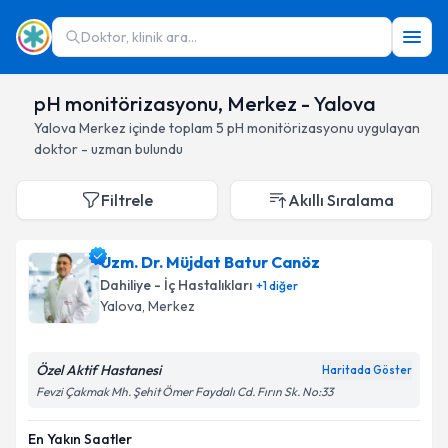
Doktor, klinik ara...
pH monitörizasyonu, Merkez - Yalova
Yalova
Merkez
içinde toplam
5
pH monitörizasyonu
uygulayan
doktor - uzman bulundu
Filtrele
Akıllı Sıralama
Uzm. Dr. Müjdat Batur Canöz
Dahiliye - İç Hastalıkları
+
1
diğer
Yalova
, Merkez
Özel Aktif Hastanesi
Haritada Göster
Fevzi Çakmak Mh. Şehit Ömer Faydalı Cd. Fırın Sk. No:33
En Yakın Saatler