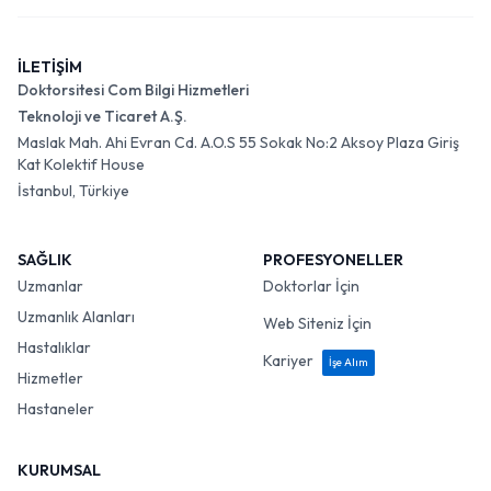
İLETİŞİM
Doktorsitesi Com Bilgi Hizmetleri
Teknoloji ve Ticaret A.Ş.
Maslak Mah. Ahi Evran Cd. A.O.S 55 Sokak No:2 Aksoy Plaza Giriş
Kat Kolektif House
İstanbul, Türkiye
SAĞLIK
PROFESYONELLER
Uzmanlar
Doktorlar İçin
Uzmanlık Alanları
Web Siteniz İçin
Hastalıklar
Kariyer
İşe Alım
Hizmetler
Hastaneler
KURUMSAL