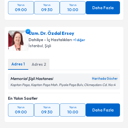
Yarın
Yarın
Yarın
Daha Fazla
09:00
09:30
10:00
Uzm. Dr. Özdal Ersoy
Dahiliye - İç Hastalıkları
+
1
diğer
İstanbul
, Şişli
Adres
1
Adres
2
Memorial Şişli Hastanesi
Haritada Göster
Kaptan Paşa, Kaptan Paşa Mah. Piyale Paşa Bulv, Okmeydanı Cd. No:4
En Yakın Saatler
Yarın
Yarın
Yarın
Daha Fazla
09:00
09:30
10:00