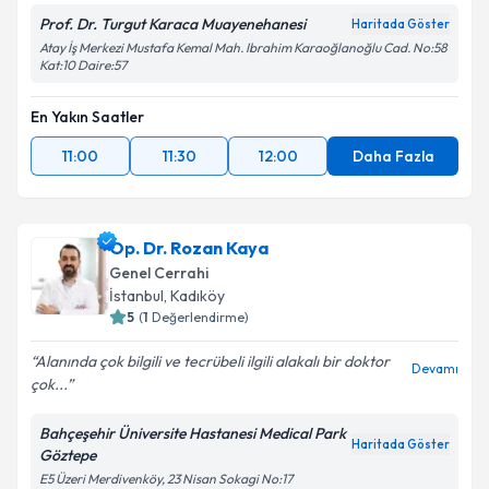
Prof. Dr. Turgut Karaca Muayenehanesi
Haritada Göster
Atay İş Merkezi Mustafa Kemal Mah. Ibrahim Karaoğlanoğlu Cad. No:58
Takvim Talebini Gönder
Kat:10 Daire:57
En Yakın Saatler
11:00
11:30
12:00
Daha Fazla
Op. Dr. Rozan Kaya
Genel Cerrahi
İstanbul
, Kadıköy
5
(
1
Değerlendirme)
Alanında çok bilgili ve tecrübeli ilgili alakalı bir doktor
Devamı
çok...
Bahçeşehir Üniversite Hastanesi Medical Park
Haritada Göster
Göztepe
E5 Üzeri Merdivenköy, 23 Nisan Sokagi No:17