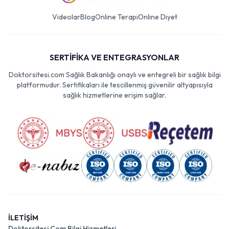
Videolar
Blog
Online Terapi
Online Diyet
SERTİFİKA VE ENTEGRASYONLAR
Doktorsitesi.com Sağlık Bakanlığı onaylı ve entegreli bir sağlık bilgi
platformudur. Sertifikaları ile tescillenmiş güvenilir altyapısıyla
sağlık hizmetlerine erişim sağlar.
İLETİŞİM
Doktorsitesi Com Bilgi Hizmetleri