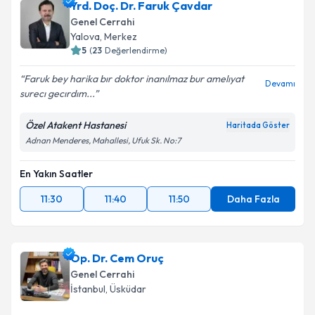
Yrd. Doç. Dr. Faruk Çavdar
E-posta Adresiniz
Genel Cerrahi
Yalova
, Merkez
5
(
23
Değerlendirme)
Faruk bey harika bır doktor inanılmaz bur amelıyat
Kişisel verilerimin işlenmesine ilişkin
Aydınlatma
Devamı
surecı gecırdım...
Metni
'ni okudum ve kişisel verilerimin belirtilen
kapsamda işlenmesini kabul ediyorum.
Özel Atakent Hastanesi
Haritada Göster
Adnan Menderes, Mahallesi, Ufuk Sk. No:7
Takvim Talebini Gönder
En Yakın Saatler
11:30
11:40
11:50
Daha Fazla
Op. Dr. Cem Oruç
Genel Cerrahi
İstanbul
, Üsküdar