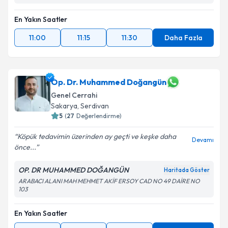
En Yakın Saatler
11:00
11:15
11:30
Daha Fazla
Op. Dr. Muhammed Doğangün
Genel Cerrahi
Sakarya
, Serdivan
5
(
27
Değerlendirme)
Köpük tedavimin üzerinden ay geçti ve keşke daha
Devamı
önce...
OP. DR MUHAMMED DOĞANGÜN
Haritada Göster
ARABACI ALANI MAH MEHMET AKİF ERSOY CAD NO 49 DAİRE NO
103
En Yakın Saatler