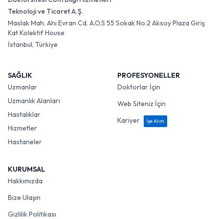
Teknoloji ve Ticaret A.Ş.
Maslak Mah. Ahi Evran Cd. A.O.S 55 Sokak No:2 Aksoy Plaza Giriş
Kat Kolektif House
İstanbul, Türkiye
SAĞLIK
PROFESYONELLER
Uzmanlar
Doktorlar İçin
Uzmanlık Alanları
Web Siteniz İçin
Hastalıklar
Kariyer
İşe Alım
Hizmetler
Hastaneler
KURUMSAL
Hakkımızda
Bize Ulaşın
Gizlilik Politikası