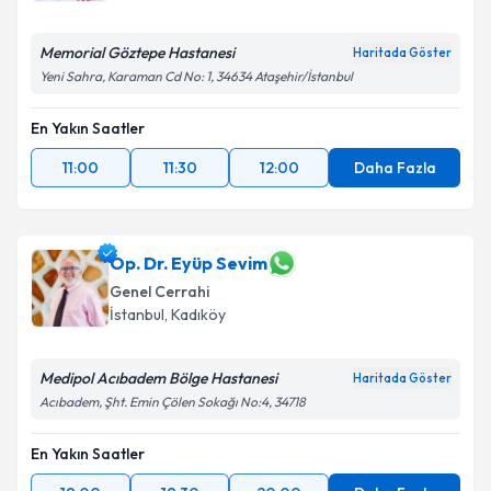
Memorial Göztepe Hastanesi
Haritada Göster
Yeni Sahra, Karaman Cd No: 1, 34634 Ataşehir/İstanbul
En Yakın Saatler
11:00
11:30
12:00
Daha Fazla
Op. Dr. Eyüp Sevim
Genel Cerrahi
İstanbul
, Kadıköy
Medipol Acıbadem Bölge Hastanesi
Haritada Göster
Acıbadem, Şht. Emin Çölen Sokağı No:4, 34718
En Yakın Saatler