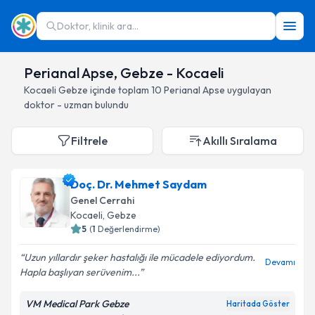
Doktor, klinik ara...
Perianal Apse, Gebze - Kocaeli
Kocaeli
Gebze
içinde toplam
10
Perianal Apse
uygulayan
doktor - uzman bulundu
Filtrele
Akıllı Sıralama
Doç. Dr. Mehmet Saydam
Genel Cerrahi
Kocaeli
, Gebze
5
(
1
Değerlendirme)
Uzun yıllardır şeker hastalığı ile mücadele ediyordum.
Devamı
Hapla başlıyan serüvenim...
VM Medical Park Gebze
Haritada Göster