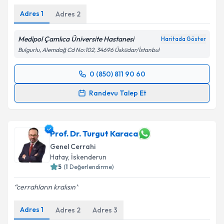
Adres
1
Adres
2
Medipol Çamlıca Üniversite Hastanesi
Haritada Göster
Bulgurlu, Alemdağ Cd No:102, 34696 Üsküdar/İstanbul
0 (850) 811 90 60
Randevu Takvimi Talebi
Randevu Talep Et
Op. Dr. Cem Oruç
için randevu takvimi talebi
oluşturun. Size bu uzmandan randevu almanız için bir
takvim hazırlandığında e-posta ile bilgilendireceğiz.
Prof. Dr. Turgut Karaca
Genel Cerrahi
E-posta Adresiniz
Hatay
, İskenderun
5
(
1
Değerlendirme)
cerrahların kralısın
Kişisel verilerimin işlenmesine ilişkin
Aydınlatma
Adres
1
Adres
2
Adres
3
Metni
'ni okudum ve kişisel verilerimin belirtilen
kapsamda işlenmesini kabul ediyorum.