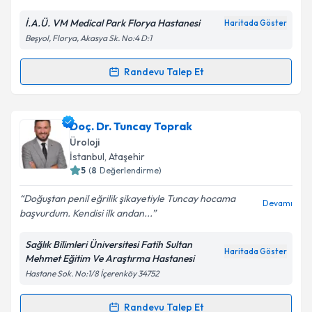
İ.A.Ü. VM Medical Park Florya Hastanesi
Haritada Göster
Beşyol, Florya, Akasya Sk. No:4 D:1
Randevu Talep Et
Randevu Takvimi Talebi
Prof. Dr. Ramazan Altıntaş
için randevu takvimi
Doç. Dr. Tuncay Toprak
talebi oluşturun. Size bu uzmandan randevu almanız
Üroloji
için bir takvim hazırlandığında e-posta ile
İstanbul
, Ataşehir
bilgilendireceğiz.
5
(
8
Değerlendirme)
E-posta Adresiniz
Doğuştan penil eğrilik şikayetiyle Tuncay hocama
Devamı
başvurdum. Kendisi ilk andan...
Sağlık Bilimleri Üniversitesi Fatih Sultan
Haritada Göster
Mehmet Eğitim Ve Araştırma Hastanesi
Kişisel verilerimin işlenmesine ilişkin
Aydınlatma
Hastane Sok. No:1/8 İçerenköy 34752
Metni
'ni okudum ve kişisel verilerimin belirtilen
kapsamda işlenmesini kabul ediyorum.
Randevu Talep Et