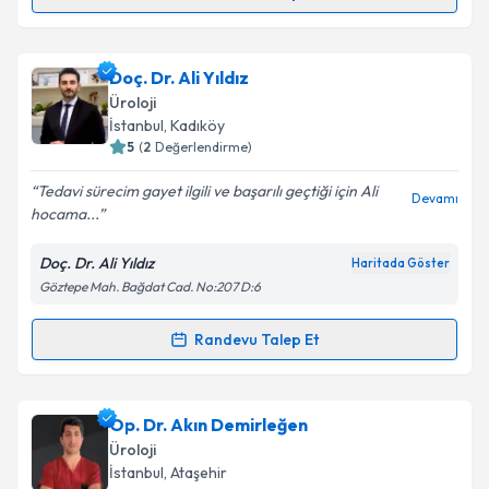
Randevu Takvimi Talebi
Takvim Talebini Gönder
Doç. Dr. Tuncay Toprak
için randevu takvimi talebi
Doç. Dr. Ali Yıldız
oluşturun. Size bu uzmandan randevu almanız için bir
Üroloji
takvim hazırlandığında e-posta ile bilgilendireceğiz.
İstanbul
, Kadıköy
5
(
2
Değerlendirme)
E-posta Adresiniz
Tedavi sürecim gayet ilgili ve başarılı geçtiği için Ali
Devamı
hocama...
Doç. Dr. Ali Yıldız
Haritada Göster
Kişisel verilerimin işlenmesine ilişkin
Aydınlatma
Göztepe Mah. Bağdat Cad. No:207 D:6
Metni
'ni okudum ve kişisel verilerimin belirtilen
kapsamda işlenmesini kabul ediyorum.
Randevu Talep Et
Randevu Takvimi Talebi
Takvim Talebini Gönder
Doç. Dr. Ali Yıldız
için randevu takvimi talebi
Op. Dr. Akın Demirleğen
oluşturun. Size bu uzmandan randevu almanız için bir
Üroloji
takvim hazırlandığında e-posta ile bilgilendireceğiz.
İstanbul
, Ataşehir