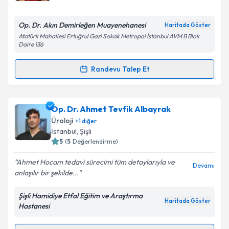
E-posta Adresiniz
Op. Dr. Akın Demirleğen Muayenehanesi
Haritada Göster
Atatürk Mahallesi Ertuğrul Gazi Sokak Metropol İstanbul AVM B Blok
Daire 136
Kişisel verilerimin işlenmesine ilişkin
Aydınlatma
Randevu Talep Et
Metni
'ni okudum ve kişisel verilerimin belirtilen
Randevu Takvimi Talebi
kapsamda işlenmesini kabul ediyorum.
Op. Dr. Akın Demirleğen
için randevu takvimi talebi
Op. Dr. Ahmet Tevfik Albayrak
Takvim Talebini Gönder
oluşturun. Size bu uzmandan randevu almanız için bir
Üroloji
+
1
diğer
takvim hazırlandığında e-posta ile bilgilendireceğiz.
İstanbul
, Şişli
5
(
5
Değerlendirme)
E-posta Adresiniz
Ahmet Hocam tedavi sürecimi tüm detaylarıyla ve
Devamı
anlaşılır bir şekilde...
Şişli Hamidiye Etfal Eğitim ve Araştırma
Kişisel verilerimin işlenmesine ilişkin
Aydınlatma
Haritada Göster
Hastanesi
Metni
'ni okudum ve kişisel verilerimin belirtilen
kapsamda işlenmesini kabul ediyorum.