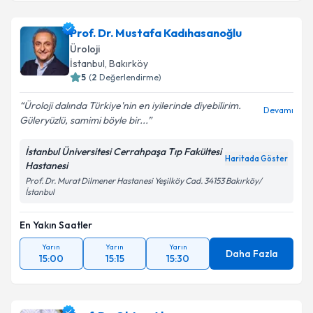
Prof. Dr. Mustafa Kadıhasanoğlu
Üroloji
İstanbul
, Bakırköy
5
(
2
Değerlendirme)
Üroloji dalında Türkiye'nin en iyilerinde diyebilirim.
Devamı
Güleryüzlü, samimi böyle bir...
İstanbul Üniversitesi Cerrahpaşa Tıp Fakültesi
Haritada Göster
Hastanesi
Prof. Dr. Murat Dilmener Hastanesi Yeşilköy Cad. 34153 Bakırköy/
İstanbul
En Yakın Saatler
Yarın
Yarın
Yarın
Daha Fazla
15:00
15:15
15:30