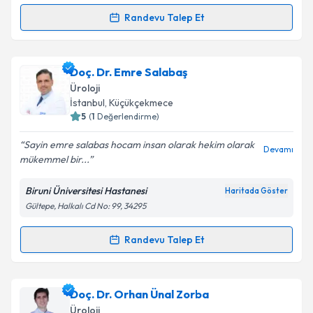
Metni
'ni okudum ve kişisel verilerimin belirtilen
kapsamda işlenmesini kabul ediyorum.
Randevu Talep Et
Randevu Takvimi Talebi
Takvim Talebini Gönder
Op. Dr. Murad Çeltik
için randevu takvimi talebi
Doç. Dr. Emre Salabaş
oluşturun. Size bu uzmandan randevu almanız için bir
Üroloji
takvim hazırlandığında e-posta ile bilgilendireceğiz.
İstanbul
, Küçükçekmece
5
(
1
Değerlendirme)
E-posta Adresiniz
Sayin emre salabas hocam insan olarak hekim olarak
Devamı
mükemmel bir...
Biruni Üniversitesi Hastanesi
Haritada Göster
Kişisel verilerimin işlenmesine ilişkin
Aydınlatma
Gültepe, Halkalı Cd No: 99, 34295
Metni
'ni okudum ve kişisel verilerimin belirtilen
kapsamda işlenmesini kabul ediyorum.
Randevu Talep Et
Randevu Takvimi Talebi
Takvim Talebini Gönder
Doç. Dr. Emre Salabaş
için randevu takvimi talebi
Doç. Dr. Orhan Ünal Zorba
oluşturun. Size bu uzmandan randevu almanız için bir
Üroloji