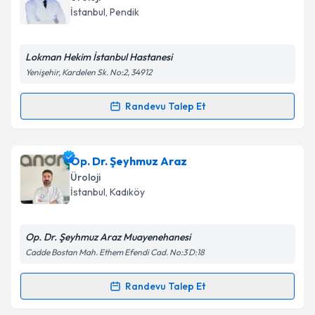
takvim hazırlandığında e-posta ile bilgilendireceğiz.
İstanbul
, Pendik
E-posta Adresiniz
Lokman Hekim İstanbul Hastanesi
Yenişehir, Kardelen Sk. No:2, 34912
Kişisel verilerimin işlenmesine ilişkin
Aydınlatma
Randevu Talep Et
Randevu Takvimi Talebi
Metni
'ni okudum ve kişisel verilerimin belirtilen
kapsamda işlenmesini kabul ediyorum.
Doç. Dr. Orhan Ünal Zorba
için randevu takvimi
Op. Dr. Şeyhmuz Araz
talebi oluşturun. Size bu uzmandan randevu almanız
Takvim Talebini Gönder
Üroloji
için bir takvim hazırlandığında e-posta ile
İstanbul
, Kadıköy
bilgilendireceğiz.
E-posta Adresiniz
Op. Dr. Şeyhmuz Araz Muayenehanesi
Cadde Bostan Mah. Ethem Efendi Cad. No:3 D:18
Randevu Talep Et
Randevu Takvimi Talebi
Kişisel verilerimin işlenmesine ilişkin
Aydınlatma
Metni
'ni okudum ve kişisel verilerimin belirtilen