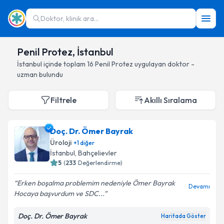
Doktor, klinik ara...
Penil Protez, İstanbul
İstanbul
içinde toplam
16
Penil Protez
uygulayan doktor -
uzman bulundu
Filtrele
Akıllı Sıralama
Doç. Dr. Ömer Bayrak
Üroloji
+
1
diğer
İstanbul
, Bahçelievler
5
(
233
Değerlendirme)
Erken boşalma problemim nedeniyle Ömer Bayrak
Devamı
Hocaya başvurdum ve SDC...
Doç. Dr. Ömer Bayrak
Haritada Göster