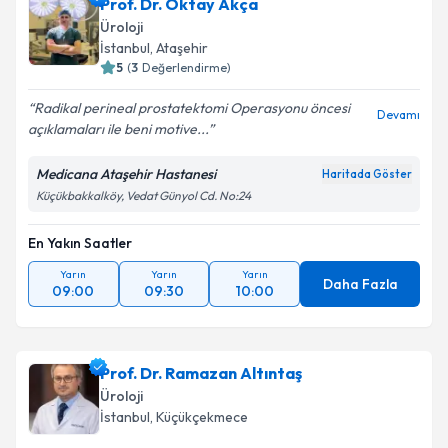
Prof. Dr. Oktay Akça
Üroloji
İstanbul
, Ataşehir
5
(
3
Değerlendirme)
Radikal perineal prostatektomi Operasyonu öncesi
Devamı
açıklamaları ile beni motive...
Medicana Ataşehir Hastanesi
Haritada Göster
Küçükbakkalköy, Vedat Günyol Cd. No:24
En Yakın Saatler
Yarın
Yarın
Yarın
Daha Fazla
09:00
09:30
10:00
Prof. Dr. Ramazan Altıntaş
Üroloji
İstanbul
, Küçükçekmece