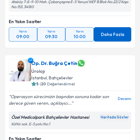
Ataköy 7-8-9-10 Mah. Çobançeşme E-5 Yanyol NEF B Blok No:22/2 Kapı
No:153, 34180
En Yakın Saatler
Yarın
Yarın
Yarın
Daha Fazla
09:00
09:30
10:00
Op. Dr. Buğra Çetin
Üroloji
İstanbul
, Bahçelievler
5
(
20
Değerlendirme)
Operasyon sürecimizin başından sonuna kadar son
Devamı
derece güven veren, açıklayıcı...
Özel Medicalpark Bahçelievler Hastanesi
Haritada Göster
Kültür sok. E-5 yolu No:1
En Yakın Saatler