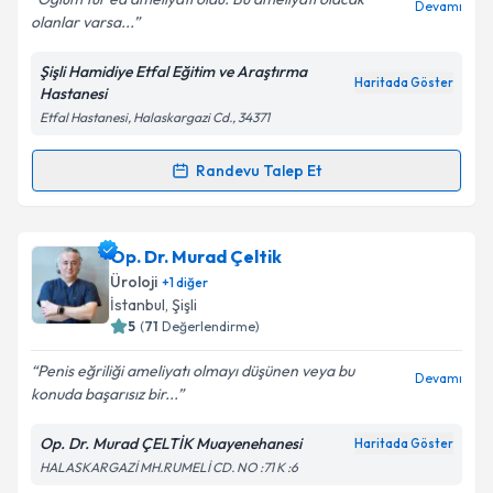
Devamı
olanlar varsa...
Şişli Hamidiye Etfal Eğitim ve Araştırma
Kişisel verilerimin işlenmesine ilişkin
Aydınlatma
Haritada Göster
Hastanesi
Metni
'ni okudum ve kişisel verilerimin belirtilen
Etfal Hastanesi, Halaskargazi Cd., 34371
kapsamda işlenmesini kabul ediyorum.
Randevu Talep Et
Randevu Takvimi Talebi
Takvim Talebini Gönder
Prof. Dr. Nurettin Cem Sönmez
için randevu
Op. Dr. Murad Çeltik
takvimi talebi oluşturun. Size bu uzmandan randevu
Üroloji
+
1
diğer
almanız için bir takvim hazırlandığında e-posta ile
İstanbul
, Şişli
bilgilendireceğiz.
5
(
71
Değerlendirme)
E-posta Adresiniz
Penis eğriliği ameliyatı olmayı düşünen veya bu
Devamı
konuda başarısız bir...
Op. Dr. Murad ÇELTİK Muayenehanesi
Haritada Göster
HALASKARGAZİ MH.RUMELİ CD. NO :71 K :6
Kişisel verilerimin işlenmesine ilişkin
Aydınlatma