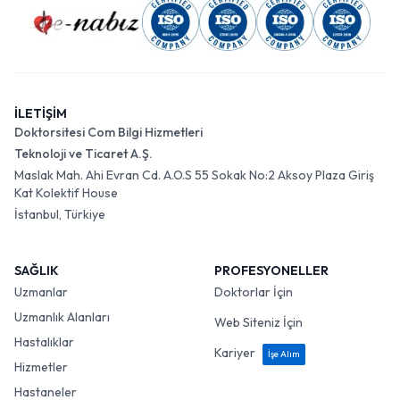
İLETİŞİM
Doktorsitesi Com Bilgi Hizmetleri
Teknoloji ve Ticaret A.Ş.
Maslak Mah. Ahi Evran Cd. A.O.S 55 Sokak No:2 Aksoy Plaza Giriş
Kat Kolektif House
İstanbul, Türkiye
SAĞLIK
PROFESYONELLER
Uzmanlar
Doktorlar İçin
Uzmanlık Alanları
Web Siteniz İçin
Hastalıklar
Kariyer
İşe Alım
Hizmetler
Hastaneler