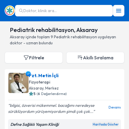
Doktor, klinik ara...
Pediatrik rehabilitasyon, Aksaray
Aksaray
içinde toplam
9
Pediatrik rehabilitasyon
uygulayan
doktor - uzman bulundu
Filtrele
Akıllı Sıralama
Fzt. Metin İçli
Fizyoterapi
Aksaray
, Merkez
5
(
6
Değerlendirme)
bilgisi, özverisi mükemmel. bacağımı neredeyse
Devamı
sürüklüyordum yürüyemiyordum şimdi çok çok...
Defne Sağlıklı Yaşam Kliniği
Haritada Göster