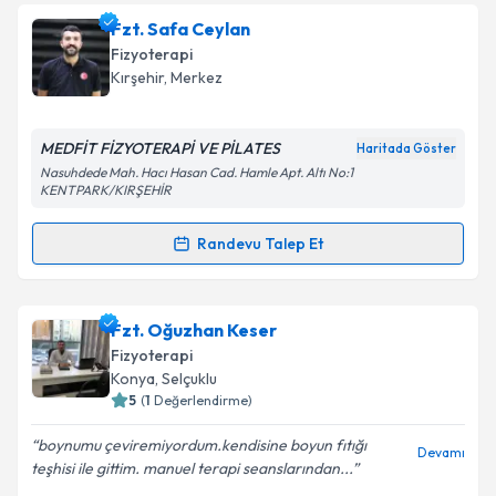
Fzt. Safa Ceylan
Fizyoterapi
Kırşehir
, Merkez
MEDFİT FİZYOTERAPİ VE PİLATES
Haritada Göster
Nasuhdede Mah. Hacı Hasan Cad. Hamle Apt. Altı No:1
KENTPARK/KIRŞEHİR
Randevu Talep Et
Randevu Takvimi Talebi
Fzt. Safa Ceylan
için randevu takvimi talebi
Fzt. Oğuzhan Keser
oluşturun. Size bu uzmandan randevu almanız için bir
Fizyoterapi
takvim hazırlandığında e-posta ile bilgilendireceğiz.
Konya
, Selçuklu
5
(
1
Değerlendirme)
E-posta Adresiniz
boynumu çeviremiyordum.kendisine boyun fıtığı
Devamı
teşhisi ile gittim. manuel terapi seanslarından...