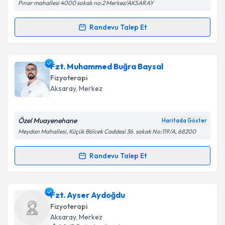
Pınar mahallesi 4000 sokak no:2 Merkez/AKSARAY
Randevu Talep Et
Randevu Takvimi Talebi
Fzt. Metin İçli
için randevu takvimi talebi oluşturun.
Fzt. Muhammed Buğra Baysal
Size bu uzmandan randevu almanız için bir takvim
Fizyoterapi
hazırlandığında e-posta ile bilgilendireceğiz.
Aksaray
, Merkez
E-posta Adresiniz
Özel Muayenehane
Haritada Göster
Meydan Mahallesi, Küçük Bölcek Caddesi 36. sokak No:119/A, 68200
Kişisel verilerimin işlenmesine ilişkin
Aydınlatma
Randevu Talep Et
Randevu Takvimi Talebi
Metni
'ni okudum ve kişisel verilerimin belirtilen
kapsamda işlenmesini kabul ediyorum.
Fzt. Muhammed Buğra Baysal
için randevu takvimi
Fzt. Ayser Aydoğdu
talebi oluşturun. Size bu uzmandan randevu almanız
Takvim Talebini Gönder
Fizyoterapi
için bir takvim hazırlandığında e-posta ile
Aksaray
, Merkez
bilgilendireceğiz.