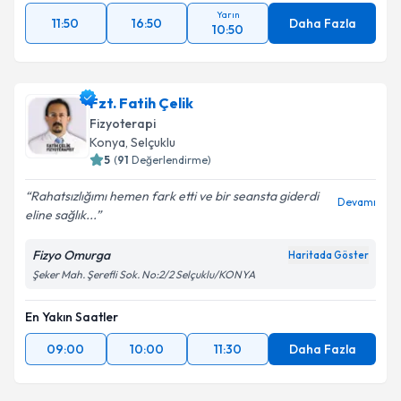
Yarın
11:50
16:50
Daha Fazla
10:50
Fzt. Fatih Çelik
Fizyoterapi
Konya
, Selçuklu
5
(
91
Değerlendirme)
Rahatsızlığımı hemen fark etti ve bir seansta giderdi
Devamı
eline sağlık...
Fizyo Omurga
Haritada Göster
Şeker Mah. Şerefli Sok. No:2/2 Selçuklu/KONYA
En Yakın Saatler
09:00
10:00
11:30
Daha Fazla