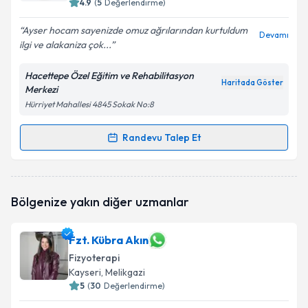
4.9
(
5
Değerlendirme)
E-posta Adresiniz
Ayser hocam sayenizde omuz ağrılarından kurtuldum
Devamı
ilgi ve alakaniza çok...
Hacettepe Özel Eğitim ve Rehabilitasyon
Haritada Göster
Merkezi
Kişisel verilerimin işlenmesine ilişkin
Aydınlatma
Hürriyet Mahallesi 4845 Sokak No:8
Metni
'ni okudum ve kişisel verilerimin belirtilen
kapsamda işlenmesini kabul ediyorum.
Randevu Talep Et
Randevu Takvimi Talebi
Takvim Talebini Gönder
Fzt. Ayser Aydoğdu
için randevu takvimi talebi
Bölgenize yakın diğer uzmanlar
oluşturun. Size bu uzmandan randevu almanız için bir
takvim hazırlandığında e-posta ile bilgilendireceğiz.
Fzt. Kübra Akın
E-posta Adresiniz
Fizyoterapi
Kayseri
, Melikgazi
5
(
30
Değerlendirme)