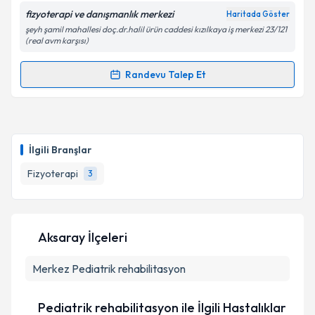
fizyoterapi ve danışmanlık merkezi
Haritada Göster
Kişisel verilerimin işlenmesine ilişkin
Aydınlatma
şeyh şamil mahallesi doç.dr.halil ürün caddesi kızılkaya iş merkezi 23/121
Metni
'ni okudum ve kişisel verilerimin belirtilen
(real avm karşısı)
kapsamda işlenmesini kabul ediyorum.
Randevu Talep Et
Randevu Takvimi Talebi
Takvim Talebini Gönder
Fzt. Oğuzhan Keser
için randevu takvimi talebi
oluşturun. Size bu uzmandan randevu almanız için bir
İlgili Branşlar
takvim hazırlandığında e-posta ile bilgilendireceğiz.
Fizyoterapi
3
E-posta Adresiniz
Aksaray İlçeleri
Kişisel verilerimin işlenmesine ilişkin
Aydınlatma
Merkez
Metni
Pediatrik rehabilitasyon
'ni okudum ve kişisel verilerimin belirtilen
kapsamda işlenmesini kabul ediyorum.
Pediatrik rehabilitasyon ile İlgili Hastalıklar