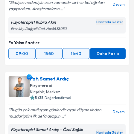
Kişisel verilerimin işlenmesine ilişkin
Aydınlatma
Skolyoz nedeniyle uzun zamandır sırt ve bel ağrıları
Devamı
Metni
'ni okudum ve kişisel verilerimin belirtilen
yaşıyordum. Araştırmaların...
kapsamda işlenmesini kabul ediyorum.
Fizyoterapist Kübra Akın
Haritada Göster
Erenköy, Dağyeli Cad. No:85 38050
Takvim Talebini Gönder
En Yakın Saatler
09:00
15:50
16:40
Daha Fazla
Fzt. Samet Ardıç
Fizyoterapi
Kırşehir
, Merkez
5
(
35
Değerlendirme)
Bugün çok mutluyum günlerdir ayak düşmesinden
Devamı
muzdariptim ilk defa düzgün...
Fizyoterapist Samet Ardıç – Özel Sağlık
Haritada Göster