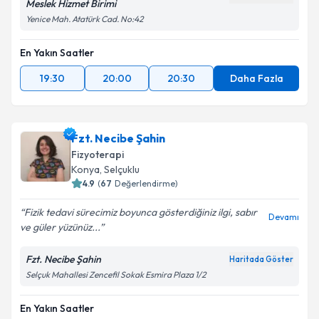
Meslek Hizmet Birimi
Yenice Mah. Atatürk Cad. No:42
En Yakın Saatler
19:30
20:00
20:30
Daha Fazla
Fzt. Necibe Şahin
Fizyoterapi
Konya
, Selçuklu
4.9
(
67
Değerlendirme)
Fizik tedavi sürecimiz boyunca gösterdiğiniz ilgi, sabır
Devamı
ve güler yüzünüz...
Fzt. Necibe Şahin
Haritada Göster
Selçuk Mahallesi Zencefil Sokak Esmira Plaza 1/2
En Yakın Saatler