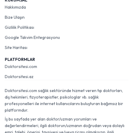
KURUMSAL
Hakkımızda
Bize Ulaşın
Gizlilik Politikası
Google Takvim Entegrasyonu
Site Haritası
PLATFORMLAR
Doktorsitesi.com
Doktorsitesi.az
Doktorsitesi.com sağlık sektöründe hizmet veren tıp doktorları,
diş hekimleri, fizyoterapistler, psikologlar vb. sağlık
profesyonelleri ile internet kullanıcılarını buluşturan bağımsız bir
platformdur.
İş bu sayfada yer alan doktor/uzman yorumları ve
değerlendirmeleri, ilgili doktorun/uzmanın doğrudan veya dolaylı
emri, talebi, önerisi, tavsiyesi ve/veya ricası olmaksızın, ilgili