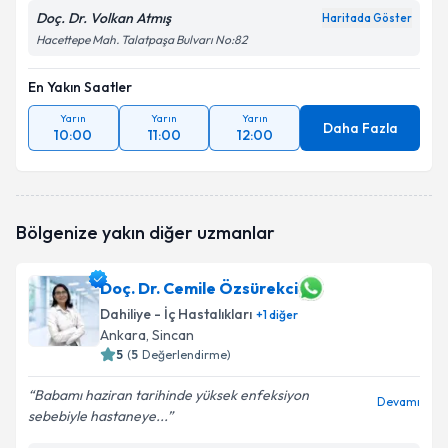
Doç. Dr. Volkan Atmış
Haritada Göster
Hacettepe Mah. Talatpaşa Bulvarı No:82
En Yakın Saatler
Yarın
Yarın
Yarın
Daha Fazla
10:00
11:00
12:00
Bölgenize yakın diğer uzmanlar
Doç. Dr. Cemile Özsürekci
Dahiliye - İç Hastalıkları
+
1
diğer
Ankara
, Sincan
5
(
5
Değerlendirme)
Babamı haziran tarihinde yüksek enfeksiyon
Devamı
sebebiyle hastaneye...