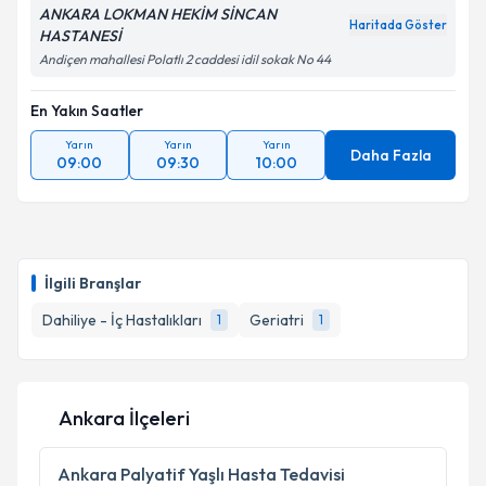
ANKARA LOKMAN HEKİM SİNCAN
Haritada Göster
HASTANESİ
Andiçen mahallesi Polatlı 2 caddesi idil sokak No 44
En Yakın Saatler
Yarın
Yarın
Yarın
Daha Fazla
09:00
09:30
10:00
İlgili Branşlar
Dahiliye - İç Hastalıkları
Geriatri
1
1
Ankara İlçeleri
Ankara
Palyatif Yaşlı Hasta Tedavisi