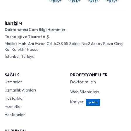
İLETİŞİM
Doktorsitesi Com Bilgi Hizmetleri
Teknoloji ve Ticaret A.Ş.
Maslak Mah. Ahi Evran Cd. A.O.S 55 Sokak No:2 Aksoy Plaza Giriş
Kat Kolektif House
İstanbul, Türkiye
SAĞLIK
PROFESYONELLER
Uzmanlar
Doktorlar İçin
Uzmanlık Alanları
Web Siteniz İçin
Hastalıklar
Kariyer
İşe Alım
Hizmetler
Hastaneler