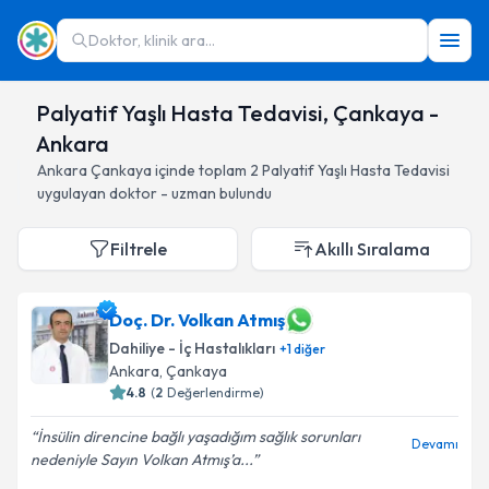
Doktor, klinik ara...
Palyatif Yaşlı Hasta Tedavisi, Çankaya -
Ankara
Ankara
Çankaya
içinde toplam
2
Palyatif Yaşlı Hasta Tedavisi
uygulayan doktor - uzman bulundu
Filtrele
Akıllı Sıralama
Doç. Dr. Volkan Atmış
Dahiliye - İç Hastalıkları
+
1
diğer
Ankara
, Çankaya
4.8
(
2
Değerlendirme)
İnsülin direncine bağlı yaşadığım sağlık sorunları
Devamı
nedeniyle Sayın Volkan Atmış’a...