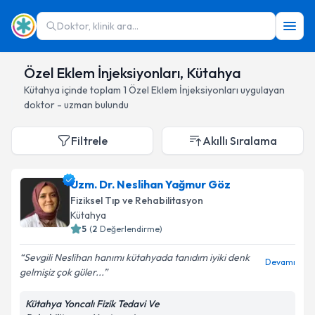
Doktor, klinik ara...
Özel Eklem İnjeksiyonları, Kütahya
Kütahya
içinde toplam
1
Özel Eklem İnjeksiyonları
uygulayan
doktor - uzman bulundu
Filtrele
Akıllı Sıralama
Uzm. Dr. Neslihan Yağmur Göz
Fiziksel Tıp ve Rehabilitasyon
Kütahya
5
(
2
Değerlendirme)
Sevgili Neslihan hanımı kütahyada tanıdım iyiki denk
Devamı
gelmişiz çok güler...
Kütahya Yoncalı Fizik Tedavi Ve