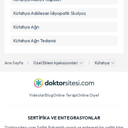
Kütahya Adölesan İdiyopatik Skolyoz
Kütahya Ağrı
Kütahya Ağrı Tedavisi
Ana Sayfa
Ozel Eklem Injeksiyonlari
Kütahya
Videolar
Blog
Online Terapi
Online Diyet
SERTİFİKA VE ENTEGRASYONLAR
Doktorsitesi.com Sağlık Bakanlığı onaylı ve entegreli bir sağlık bilgi