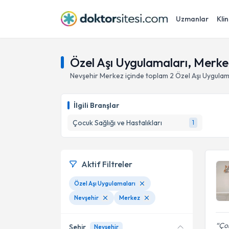
Uzmanlar
Klin
Özel Aşı Uygulamaları, Merke
Nevşehir
Merkez
içinde toplam
2
Özel Aşı Uygulam
İlgili Branşlar
Çocuk Sağlığı ve Hastalıkları
1
Aktif Filtreler
Özel Aşı Uygulamaları
Nevşehir
Merkez
Ço
Şehir
Nevşehir