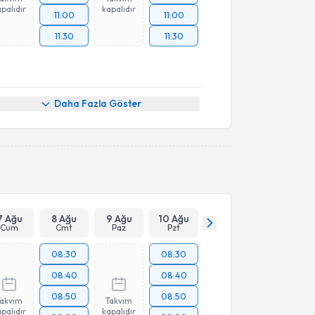
palıdır
kapalıdır
11:00
11:00
11:30
11:30
Daha Fazla Göster
7 Ağu
8 Ağu
9 Ağu
10 Ağu
Cum
Cmt
Paz
Pzt
08:30
08:30
08:40
08:40
08:50
08:50
Takvim
Takvim
palıdır
kapalıdır