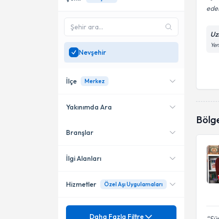
ede
Uz
Yen
Nevşehir
İlçe
Merkez
Yakınımda Ara
Bölg
Branşlar
Konumuma yakın uzmanları
Merkez
göster
İlgi Alanları
Hizmetler
Özel Aşı Uygulamaları
Çocuk Sağlığı ve Hastalıkları
Mezuniyet
0-18 Yaş Arası Tüm Çocuklara
Daha Fazla Filtre
Sün