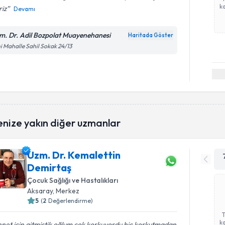
ka
riz
Devamı
m. Dr. Adil Bozpolat Muayenehanesi
Haritada Göster
i Mahalle Sahil Sokak 24/13
enize yakın diğer uzmanlar
Uzm. Dr. Kemalettin
Demirtaş
Çocuk Sağlığı ve Hastalıkları
Aksaray
, Merkez
5
(
2
Değerlendirme)
ka
net için gitmiştik oğlum çok korkuyordu hiç korkutmadan