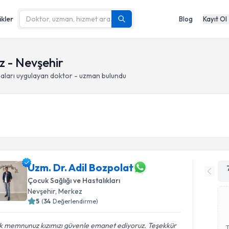
ikler
Blog
Kayıt Ol
z - Nevşehir
aları
uygulayan doktor - uzman bulundu
Uzm. Dr. Adil Bozpolat
Çocuk Sağlığı ve Hastalıkları
Nevşehir
, Merkez
5
(
34
Değerlendirme)
k memnunuz kızımızı güvenle emanet ediyoruz. Teşekkür