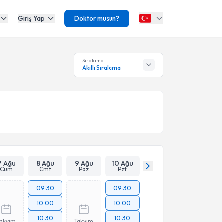
Giriş Yap
Doktor musun?
Sıralama
Akıllı Sıralama
7 Ağu
8 Ağu
9 Ağu
10 Ağu
Cum
Cmt
Paz
Pzt
09:30
09:30
10:00
10:00
10:30
10:30
Takvim
Takvim