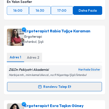
En Yakın Saatler
16:00
16:30
17:00
Daha Fazla
Ergoterapist Rabia Tuğçe Karaman
Ergoterapi
İstanbul
, Şişli
Adres
1
Adres
2
Zi&On Psikiyatri Akademisi
Haritada Göster
Harbiye mh., mim kemal öke cd., no:9 Nişantaşı/Şişli/İstanbul
Randevu Talep Et
Randevu Takvimi Talebi
Ergoterapist Rabia Tuğçe Karaman
için randevu
Ergoterapist Esra Taşkın Güney