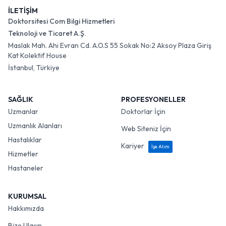
İLETİŞİM
Doktorsitesi Com Bilgi Hizmetleri
Teknoloji ve Ticaret A.Ş.
Maslak Mah. Ahi Evran Cd. A.O.S 55 Sokak No:2 Aksoy Plaza Giriş
Kat Kolektif House
İstanbul, Türkiye
SAĞLIK
PROFESYONELLER
Uzmanlar
Doktorlar İçin
Uzmanlık Alanları
Web Siteniz İçin
Hastalıklar
Kariyer
İşe Alım
Hizmetler
Hastaneler
KURUMSAL
Hakkımızda
Bize Ulaşın