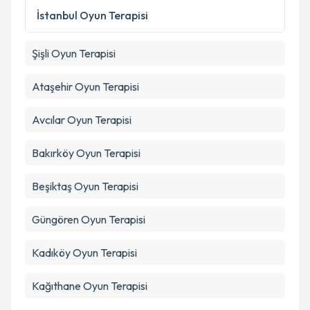
Kişisel verilerimin işlenmesine ilişkin
Aydınlatma
İstanbul
Oyun Terapisi
Metni
'ni okudum ve kişisel verilerimin belirtilen
kapsamda işlenmesini kabul ediyorum.
Şişli
Oyun Terapisi
Takvim Talebini Gönder
Ataşehir
Oyun Terapisi
Avcılar
Oyun Terapisi
Bakırköy
Oyun Terapisi
Beşiktaş
Oyun Terapisi
Güngören
Oyun Terapisi
Kadıköy
Oyun Terapisi
Kağıthane
Oyun Terapisi