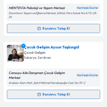
E-posta Adresiniz
MENTEVİA Psikoloji ve Yaşam Merkezi
Haritada Göster
Downtown Yaşam ve Eğlence Merkezi, İstiklal, Pars Sokak No:4/1 D :23-
24
Randevu Talep Et
Kişisel verilerimin işlenmesine ilişkin
Aydınlatma
Randevu Takvimi Talebi
Metni
'ni okudum ve kişisel verilerimin belirtilen
kapsamda işlenmesini kabul ediyorum.
Ergoterapist Aleyna Biçer
için randevu takvimi
Çocuk Gelişim Aysun Taşkıngül
talebi oluşturun. Size bu uzmandan randevu almanız
Çocuk Gelişim
Takvim Talebini Gönder
için bir takvim hazırlandığında e-posta ile
Sakarya
, Serdivan
bilgilendireceğiz.
E-posta Adresiniz
Cansuyu Aile Danışman Çocuk Gelişim
Haritada Göster
Merkezi
Arabacı Alanı Mah. Şehit Mehmet Karabaşoğlu Cad. No:70-2
Kişisel verilerimin işlenmesine ilişkin
Aydınlatma
Randevu Talep Et
Randevu Takvimi Talebi
Metni
'ni okudum ve kişisel verilerimin belirtilen
kapsamda işlenmesini kabul ediyorum.