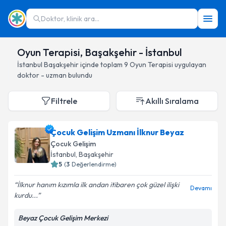
Doktor, klinik ara...
Oyun Terapisi, Başakşehir - İstanbul
İstanbul
Başakşehir
içinde toplam
9
Oyun Terapisi
uygulayan
doktor - uzman bulundu
Filtrele
Akıllı Sıralama
Çocuk Gelişim Uzmanı İlknur Beyaz
Çocuk Gelişim
İstanbul
, Başakşehir
5
(
3
Değerlendirme)
İlknur hanım kızımla ilk andan itibaren çok güzel ilişki
Devamı
kurdu...
Beyaz Çocuk Gelişim Merkezi