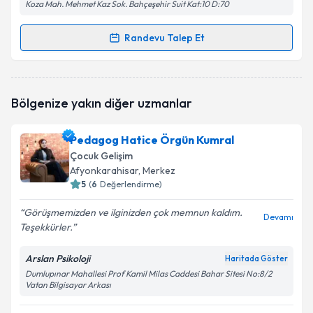
Koza Mah. Mehmet Kaz Sok. Bahçeşehir Suit Kat:10 D:70
Randevu Talep Et
Randevu Takvimi Talebi
Çocuk Gelişim Uzmanı İlknur Beyaz
için randevu
Bölgenize yakın diğer uzmanlar
takvimi talebi oluşturun. Size bu uzmandan randevu
almanız için bir takvim hazırlandığında e-posta ile
bilgilendireceğiz.
Pedagog Hatice Örgün Kumral
Çocuk Gelişim
E-posta Adresiniz
Afyonkarahisar
, Merkez
5
(
6
Değerlendirme)
Görüşmemizden ve ilginizden çok memnun kaldım.
Devamı
Teşekkürler.
Kişisel verilerimin işlenmesine ilişkin
Aydınlatma
Metni
'ni okudum ve kişisel verilerimin belirtilen
kapsamda işlenmesini kabul ediyorum.
Arslan Psikoloji
Haritada Göster
Dumlupınar Mahallesi Prof Kamil Milas Caddesi Bahar Sitesi No:8/2
Vatan Bilgisayar Arkası
Takvim Talebini Gönder