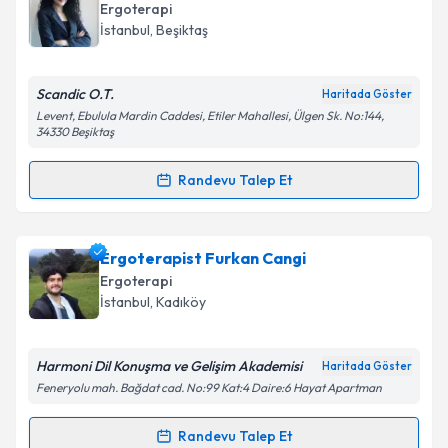
takvimi talebi oluşturun. Size bu uzmandan randevu
Ergoterapi
almanız için bir takvim hazırlandığında e-posta ile
İstanbul
, Beşiktaş
bilgilendireceğiz.
E-posta Adresiniz
Scandic O.T.
Haritada Göster
Levent, Ebulula Mardin Caddesi, Etiler Mahallesi, Ülgen Sk. No:144,
34330 Beşiktaş
Randevu Talep Et
Kişisel verilerimin işlenmesine ilişkin
Aydınlatma
Randevu Takvimi Talebi
Metni
'ni okudum ve kişisel verilerimin belirtilen
kapsamda işlenmesini kabul ediyorum.
Ergoterapist Esra Taşkın Güney
için randevu
Ergoterapist Furkan Cangi
takvimi talebi oluşturun. Size bu uzmandan randevu
Ergoterapi
Takvim Talebini Gönder
almanız için bir takvim hazırlandığında e-posta ile
İstanbul
, Kadıköy
bilgilendireceğiz.
E-posta Adresiniz
Harmoni Dil Konuşma ve Gelişim Akademisi
Haritada Göster
Feneryolu mah. Bağdat cad. No:99 Kat:4 Daire:6 Hayat Apartman
Randevu Talep Et
Randevu Takvimi Talebi