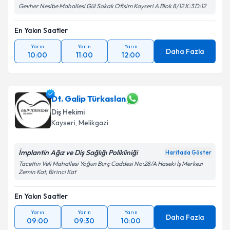
Gevher Nesibe Mahallesi Gül Sokak Ofisim Kayseri A Blok 8/12 K:3 D:12
En Yakın Saatler
Yarın
Yarın
Yarın
Daha Fazla
10:00
11:00
12:00
Dt. Galip Türkaslan
Diş Hekimi
Kayseri
, Melikgazi
İmplantin Ağız ve Diş Sağlığı Polikliniği
Haritada Göster
Tacettin Veli Mahallesi Yoğun Burç Caddesi No:28/A Haseki İş Merkezi
Zemin Kat, Birinci Kat
En Yakın Saatler
Yarın
Yarın
Yarın
Daha Fazla
09:00
09:30
10:00