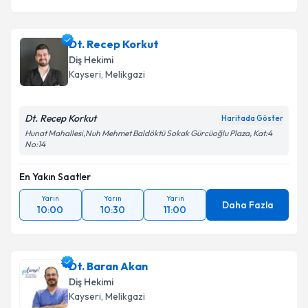
Dt. Recep Korkut
Diş Hekimi
Kayseri
, Melikgazi
Dt. Recep Korkut
Haritada Göster
Hunat Mahallesi,Nuh Mehmet Baldöktü Sokak Gürcüoğlu Plaza, Kat:4
No:14
En Yakın Saatler
Yarın
Yarın
Yarın
Daha Fazla
10:00
10:30
11:00
Dt. Baran Akan
Diş Hekimi
Kayseri
, Melikgazi