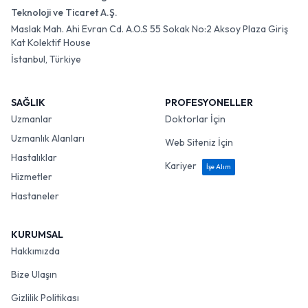
Teknoloji ve Ticaret A.Ş.
Maslak Mah. Ahi Evran Cd. A.O.S 55 Sokak No:2 Aksoy Plaza Giriş
Kat Kolektif House
İstanbul, Türkiye
SAĞLIK
PROFESYONELLER
Uzmanlar
Doktorlar İçin
Uzmanlık Alanları
Web Siteniz İçin
Hastalıklar
Kariyer
İşe Alım
Hizmetler
Hastaneler
KURUMSAL
Hakkımızda
Bize Ulaşın
Gizlilik Politikası