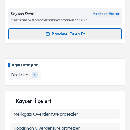
Kayseri Dent
Haritada Göster
Özer plaza Nuh Mehmet baldöktü caddesi no/3/10
Randevu Talep Et
Randevu Takvimi Talebi
Dt. Baran Akan
için randevu takvimi talebi oluşturun.
Size bu uzmandan randevu almanız için bir takvim
İlgili Branşlar
hazırlandığında e-posta ile bilgilendireceğiz.
Diş Hekimi
4
E-posta Adresiniz
Kayseri İlçeleri
Kişisel verilerimin işlenmesine ilişkin
Aydınlatma
Melikgazi
Metni
Overdenture protezler
'ni okudum ve kişisel verilerimin belirtilen
kapsamda işlenmesini kabul ediyorum.
Kocasinan
Overdenture protezler