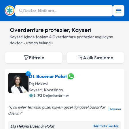
Doktor, klinik ara...
Overdenture protezler, Kayseri
Kayseri
içinde toplam
4
Overdenture protezler
uygulayan
doktor - uzman bulundu
Filtrele
Akıllı Sıralama
Dt. Busenur Polat
Diş Hekimi
Kayseri
, Kocasinan
5
(
92
Değerlendirme)
Çok iyiler temizlik güzel hijyen güzel ilgi güzel basarılar
Devamı
dilerim
Diş Hekimi Busenur Polat
Haritada Göster