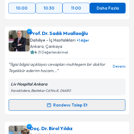
10:00
10:30
11:00
Daha Fazla
Prof. Dr. Sadık Muallaoğlu
Dahiliye - İç Hastalıkları
+
1
diğer
Ankara
, Çankaya
4
(
1
Değerlendirme)
İlgisi bilgisi açıklayıcı cevapları muhteşem bir doktor
Devamı
Teşekkür ederim hocam...
Liv Hospital Ankara
Kavaklıdere, Bestekar Cd No:8, 06680
Randevu Talep Et
Randevu Takvimi Talebi
Prof. Dr. Sadık Muallaoğlu
için randevu takvimi
Doç. Dr. Birol Yıldız
talebi oluşturun. Size bu uzmandan randevu almanız