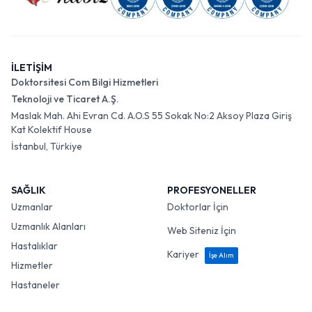
İLETİŞİM
Doktorsitesi Com Bilgi Hizmetleri
Teknoloji ve Ticaret A.Ş.
Maslak Mah. Ahi Evran Cd. A.O.S 55 Sokak No:2 Aksoy Plaza Giriş
Kat Kolektif House
İstanbul, Türkiye
SAĞLIK
PROFESYONELLER
Uzmanlar
Doktorlar İçin
Uzmanlık Alanları
Web Siteniz İçin
Hastalıklar
Kariyer
İşe Alım
Hizmetler
Hastaneler