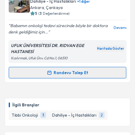
Dahiliye - İç Hastalıkları
+
1
diğer
için bir takvim hazırlandığında e-posta ile
Ankara
, Çankaya
bilgilendireceğiz.
5
(
3
Değerlendirme)
E-posta Adresiniz
Babamın onkoloji tedavi sürecinde böyle bir doktora
Devamı
denk geldiğimiz için...
UFUK ÜNİVERSİTESİ DR. RIDVAN EGE
Haritada Göster
HASTANESİ
Kişisel verilerimin işlenmesine ilişkin
Aydınlatma
Kızılırmak, Ufuk Ünv. Cd No:1, 06510
Metni
'ni okudum ve kişisel verilerimin belirtilen
kapsamda işlenmesini kabul ediyorum.
Randevu Talep Et
Randevu Takvimi Talebi
Takvim Talebini Gönder
Doç. Dr. Birol Yıldız
için randevu takvimi talebi
oluşturun. Size bu uzmandan randevu almanız için bir
İlgili Branşlar
takvim hazırlandığında e-posta ile bilgilendireceğiz.
Tıbbi Onkoloji
Dahiliye - İç Hastalıkları
3
2
E-posta Adresiniz