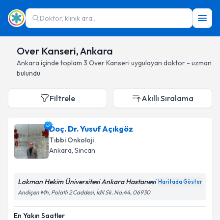
Doktor, klinik ara...
Over Kanseri, Ankara
Ankara
içinde toplam
3
Over Kanseri
uygulayan doktor - uzman
bulundu
Filtrele
Akıllı Sıralama
Doç. Dr. Yusuf Açıkgöz
Tıbbi Onkoloji
Ankara
, Sincan
Lokman Hekim Üniversitesi Ankara Hastanesi
Haritada Göster
Andiçen Mh, Polatlı 2 Caddesi, İdil Sk. No:44, 06930
En Yakın Saatler