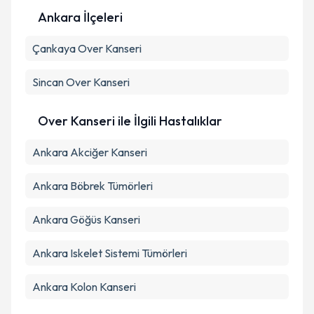
Ankara İlçeleri
Kişisel verilerimin işlenmesine ilişkin
Aydınlatma
Çankaya
Metni
Over Kanseri
'ni okudum ve kişisel verilerimin belirtilen
kapsamda işlenmesini kabul ediyorum.
Sincan
Over Kanseri
Takvim Talebini Gönder
Over Kanseri ile İlgili Hastalıklar
Ankara Akciğer Kanseri
Ankara Böbrek Tümörleri
Ankara Göğüs Kanseri
Ankara Iskelet Sistemi Tümörleri
Ankara Kolon Kanseri