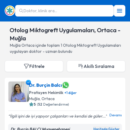
Doktor, klinik ara...
Otolog Miktogreft Uygulamaları, Ortaca -
Muğla
Muğla
Ortaca
içinde toplam
1
Otolog Miktogreft Uygulamaları
uygulayan doktor - uzman bulundu
Filtrele
Akıllı Sıralama
Dr. Burçin Balcı
Pratisyen Hekimlik
+
1
diğer
Muğla
, Ortaca
5
(
52
Değerlendirme)
Devamı
İlgili işini de iyi yapıyor çalışanları ve kendisi de güler...
Dr. Burçin BALCI Muayenehanesi
Haritada Göster