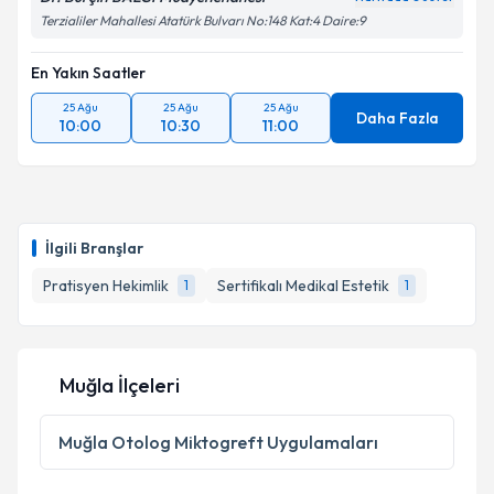
Terzialiler Mahallesi Atatürk Bulvarı No:148 Kat:4 Daire:9
En Yakın Saatler
25 Ağu
25 Ağu
25 Ağu
Daha Fazla
10:00
10:30
11:00
İlgili Branşlar
Pratisyen Hekimlik
Sertifikalı Medikal Estetik
1
1
Muğla İlçeleri
Muğla
Otolog Miktogreft Uygulamaları