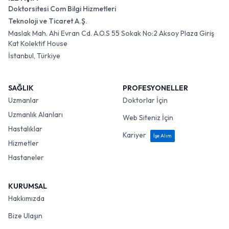
Doktorsitesi Com Bilgi Hizmetleri
Teknoloji ve Ticaret A.Ş.
Maslak Mah. Ahi Evran Cd. A.O.S 55 Sokak No:2 Aksoy Plaza Giriş
Kat Kolektif House
İstanbul, Türkiye
SAĞLIK
PROFESYONELLER
Uzmanlar
Doktorlar İçin
Uzmanlık Alanları
Web Siteniz İçin
Hastalıklar
Kariyer
İşe Alım
Hizmetler
Hastaneler
KURUMSAL
Hakkımızda
Bize Ulaşın