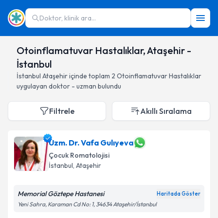
Doktor, klinik ara...
Otoinflamatuvar Hastalıklar, Ataşehir -
İstanbul
İstanbul
Ataşehir
içinde toplam
2
Otoinflamatuvar Hastalıklar
uygulayan doktor - uzman bulundu
Filtrele
Akıllı Sıralama
Uzm. Dr. Vafa Gulıyeva
Çocuk Romatolojisi
İstanbul
, Ataşehir
Memorial Göztepe Hastanesi
Haritada Göster
Yeni Sahra, Karaman Cd No: 1, 34634 Ataşehir/İstanbul