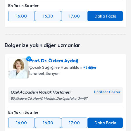
En Yakın Saatler
16:00
16:30
17:00
Daha Fazla
Bölgenize yakın diğer uzmanlar
Prof. Dr. Özlem Aydoğ
Çocuk Sağlığı ve Hastalıkları
+
2
diğer
İstanbul
, Sarıyer
Özel Acıbadem Maslak Hastanesi
Haritada Göster
Büyükdere Cd. No:40 Maslak, Darüşşafaka, 34457
En Yakın Saatler
16:00
16:30
17:00
Daha Fazla