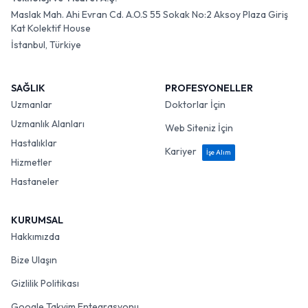
Maslak Mah. Ahi Evran Cd. A.O.S 55 Sokak No:2 Aksoy Plaza Giriş
Kat Kolektif House
İstanbul, Türkiye
SAĞLIK
PROFESYONELLER
Uzmanlar
Doktorlar İçin
Uzmanlık Alanları
Web Siteniz İçin
Hastalıklar
Kariyer
İşe Alım
Hizmetler
Hastaneler
KURUMSAL
Hakkımızda
Bize Ulaşın
Gizlilik Politikası
Google Takvim Entegrasyonu