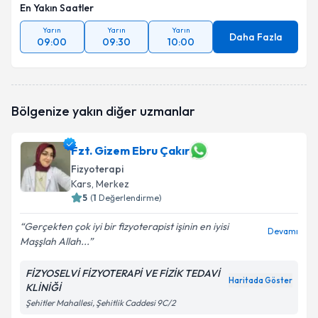
En Yakın Saatler
Yarın
Yarın
Yarın
Daha Fazla
09:00
09:30
10:00
Bölgenize yakın diğer uzmanlar
Fzt. Gizem Ebru Çakır
Fizyoterapi
Kars
, Merkez
5
(
1
Değerlendirme)
Gerçekten çok iyi bir fizyoterapist işinin en iyisi
Devamı
Maşşlah Allah...
FİZYOSELVİ FİZYOTERAPİ VE FİZİK TEDAVİ
Haritada Göster
KLİNİĞİ
Şehitler Mahallesi, Şehitlik Caddesi 9C/2