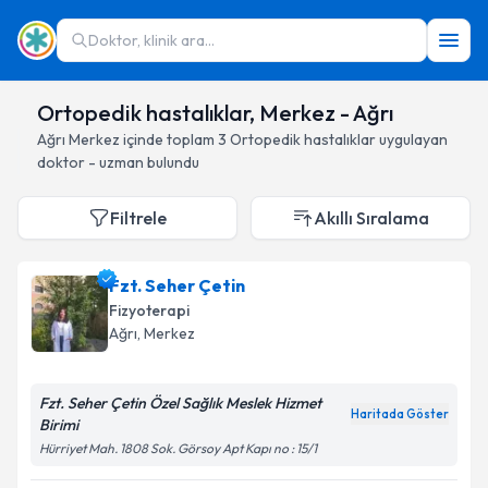
Doktor, klinik ara...
Ortopedik hastalıklar, Merkez - Ağrı
Ağrı
Merkez
içinde toplam
3
Ortopedik hastalıklar
uygulayan
doktor - uzman bulundu
Filtrele
Akıllı Sıralama
Fzt. Seher Çetin
Fizyoterapi
Ağrı
, Merkez
Fzt. Seher Çetin Özel Sağlık Meslek Hizmet
Haritada Göster
Birimi
Hürriyet Mah. 1808 Sok. Görsoy Apt Kapı no : 15/1