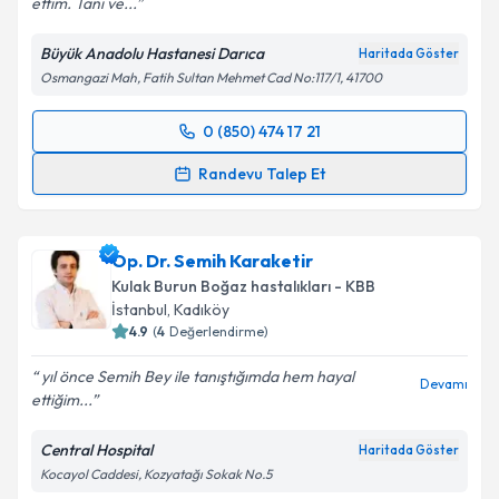
ettim. Tanı ve...
Kişisel verilerimin işlenmesine ilişkin
Aydınlatma
Metni
'ni okudum ve kişisel verilerimin belirtilen
Büyük Anadolu Hastanesi Darıca
Haritada Göster
kapsamda işlenmesini kabul ediyorum.
Osmangazi Mah, Fatih Sultan Mehmet Cad No:117/1, 41700
Takvim Talebini Gönder
0 (850) 474 17 21
Randevu Takvimi Talebi
Randevu Talep Et
Op. Dr. Ziya Ilgın
için randevu takvimi talebi
oluşturun. Size bu uzmandan randevu almanız için bir
Op. Dr. Semih Karaketir
takvim hazırlandığında e-posta ile bilgilendireceğiz.
Kulak Burun Boğaz hastalıkları - KBB
E-posta Adresiniz
İstanbul
, Kadıköy
4.9
(
4
Değerlendirme)
yıl önce Semih Bey ile tanıştığımda hem hayal
Devamı
ettiğim...
Kişisel verilerimin işlenmesine ilişkin
Aydınlatma
Metni
'ni okudum ve kişisel verilerimin belirtilen
Central Hospital
Haritada Göster
kapsamda işlenmesini kabul ediyorum.
Kocayol Caddesi, Kozyatağı Sokak No.5