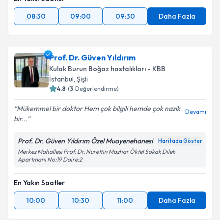
08:30
09:00
09:30
Daha Fazla
Prof. Dr. Güven Yıldırım
Kulak Burun Boğaz hastalıkları - KBB
İstanbul
, Şişli
4.8
(
3
Değerlendirme)
Mükemmel bir doktor Hem çok bilgili hemde çok nazik
Devamı
bir...
Prof. Dr. Güven Yıldırım Özel Muayenehanesi
Haritada Göster
Merkez Mahallesi Prof. Dr. Nurettin Mazhar Öktel Sokak Dilek
Apartmanı No:19 Daire:2
En Yakın Saatler
10:00
10:30
11:00
Daha Fazla