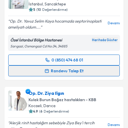
İstanbul
, Sancaktepe
E-posta Adresiniz
5
(
10
Değerlendirme)
Op. Dr. Yavuz Selim Kaya hocamızda septorinoplasti
Devamı
ameliyatı oldum....
Kişisel verilerimin işlenmesine ilişkin
Aydınlatma
Özel İstanbul Bölge Hastanesi
Haritada Göster
Metni
'ni okudum ve kişisel verilerimin belirtilen
Sarıgazi, Osmangazi Cd No:34, 34885
kapsamda işlenmesini kabul ediyorum.
0 (850) 474 68 01
Randevu Takvimi Talebi
Takvim Talebini Gönder
Randevu Talep Et
Op. Dr. Yavuz Selim Kaya
için randevu takvimi talebi
oluşturun. Size bu uzmandan randevu almanız için bir
Op. Dr. Ziya Ilgın
takvim hazırlandığında e-posta ile bilgilendireceğiz.
Kulak Burun Boğaz hastalıkları - KBB
E-posta Adresiniz
Kocaeli
, Darıca
4.9
(
6
Değerlendirme)
Alerjik rinit hastalığım sebebiyle Ziya Bey'i tercih
Devamı