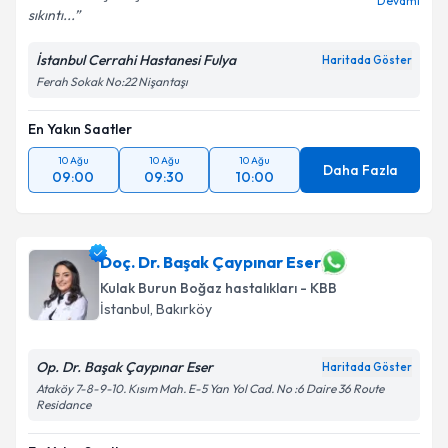
Devamı
sıkıntı...
Kişisel verilerimin işlenmesine ilişkin
Aydınlatma
Metni
'ni okudum ve kişisel verilerimin belirtilen
İstanbul Cerrahi Hastanesi Fulya
Haritada Göster
kapsamda işlenmesini kabul ediyorum.
Ferah Sokak No:22 Nişantaşı
En Yakın Saatler
Takvim Talebini Gönder
10 Ağu
10 Ağu
10 Ağu
Daha Fazla
09:00
09:30
10:00
Doç. Dr. Başak Çaypınar Eser
Kulak Burun Boğaz hastalıkları - KBB
İstanbul
, Bakırköy
Op. Dr. Başak Çaypınar Eser
Haritada Göster
Ataköy 7-8-9-10. Kısım Mah. E-5 Yan Yol Cad. No :6 Daire 36 Route
Residance