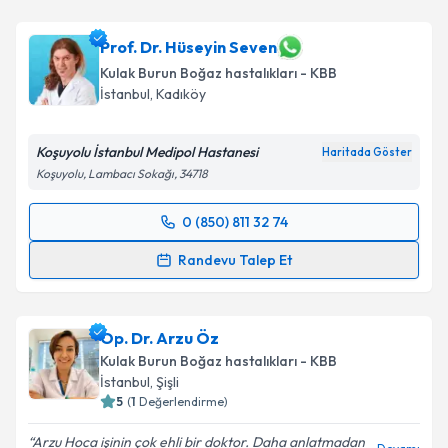
Prof. Dr. Hüseyin Seven
Kulak Burun Boğaz hastalıkları - KBB
İstanbul
, Kadıköy
Koşuyolu İstanbul Medipol Hastanesi
Haritada Göster
Koşuyolu, Lambacı Sokağı, 34718
0 (850) 811 32 74
Randevu Takvimi Talebi
Randevu Talep Et
Prof. Dr. Hüseyin Seven
için randevu takvimi talebi
oluşturun. Size bu uzmandan randevu almanız için bir
Op. Dr. Arzu Öz
takvim hazırlandığında e-posta ile bilgilendireceğiz.
Kulak Burun Boğaz hastalıkları - KBB
E-posta Adresiniz
İstanbul
, Şişli
5
(
1
Değerlendirme)
Arzu Hoca işinin çok ehli bir doktor. Daha anlatmadan