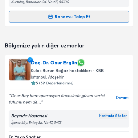
Kurtuluş, Bankalar Cd. No:63, 54100
Randevu Talep Et
Randevu Takvimi Talebi
Op. Dr. Ahmet Yıldız
için randevu takvimi talebi
Bölgenize yakın diğer uzmanlar
oluşturun. Size bu uzmandan randevu almanız için bir
takvim hazırlandığında e-posta ile bilgilendireceğiz.
Doç. Dr. Onur Ergün
E-posta Adresiniz
Kulak Burun Boğaz hastalıkları - KBB
İstanbul
, Ataşehir
5
(
39
Değerlendirme)
Kişisel verilerimin işlenmesine ilişkin
Aydınlatma
Onur Bey hem operasyon öncesinde güven verici
Devamı
Metni
'ni okudum ve kişisel verilerimin belirtilen
tutumu hem de...
kapsamda işlenmesini kabul ediyorum.
Bayındır Hastanesi
Haritada Göster
İçerenköy, Ertaç Sk. No:17, 3475
Takvim Talebini Gönder
En Yakın Saatler