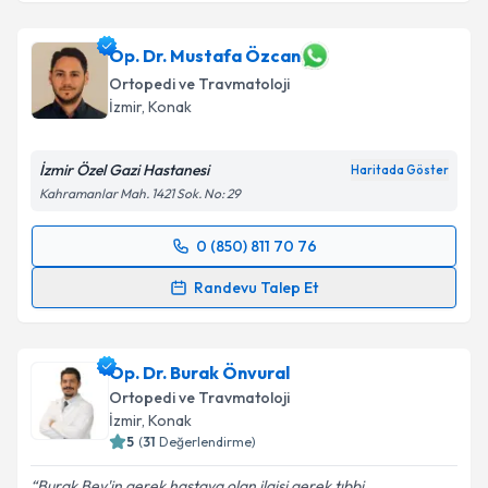
Op. Dr. Mustafa Özcan
Ortopedi ve Travmatoloji
İzmir
, Konak
İzmir Özel Gazi Hastanesi
Haritada Göster
Kahramanlar Mah. 1421 Sok. No: 29
0 (850) 811 70 76
Randevu Takvimi Talebi
Randevu Talep Et
Op. Dr. Mustafa Özcan
için randevu takvimi talebi
oluşturun. Size bu uzmandan randevu almanız için bir
Op. Dr. Burak Önvural
takvim hazırlandığında e-posta ile bilgilendireceğiz.
Ortopedi ve Travmatoloji
E-posta Adresiniz
İzmir
, Konak
5
(
31
Değerlendirme)
Burak Bey'in gerek hastaya olan ilgisi gerek tıbbi