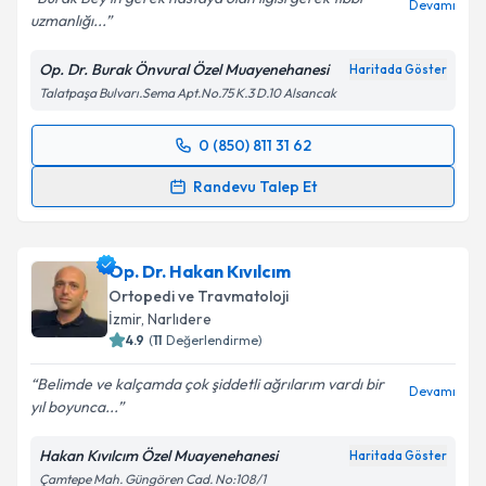
Devamı
uzmanlığı...
Kişisel verilerimin işlenmesine ilişkin
Aydınlatma
Metni
'ni okudum ve kişisel verilerimin belirtilen
Op. Dr. Burak Önvural Özel Muayenehanesi
Haritada Göster
kapsamda işlenmesini kabul ediyorum.
Talatpaşa Bulvarı.Sema Apt.No.75 K.3 D.10 Alsancak
Takvim Talebini Gönder
0 (850) 811 31 62
Randevu Takvimi Talebi
Randevu Talep Et
Op. Dr. Burak Önvural
için randevu takvimi talebi
oluşturun. Size bu uzmandan randevu almanız için bir
Op. Dr. Hakan Kıvılcım
takvim hazırlandığında e-posta ile bilgilendireceğiz.
Ortopedi ve Travmatoloji
E-posta Adresiniz
İzmir
, Narlıdere
4.9
(
11
Değerlendirme)
Belimde ve kalçamda çok şiddetli ağrılarım vardı bir
Devamı
yıl boyunca...
Kişisel verilerimin işlenmesine ilişkin
Aydınlatma
Metni
'ni okudum ve kişisel verilerimin belirtilen
Hakan Kıvılcım Özel Muayenehanesi
Haritada Göster
kapsamda işlenmesini kabul ediyorum.
Çamtepe Mah. Güngören Cad. No:108/1