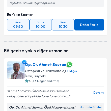
Yeşil Mah. 727 Sok. Uygar Apt. No:11
En Yakın Saatler
Yarın
Yarın
Yarın
Daha Fazla
09:30
10:00
10:30
Bölgenize yakın diğer uzmanlar
Op. Dr. Ahmet Savran
Ortopedi ve Travmatoloji
+
1
diğer
İzmir
, Bayraklı
5
(
57
Değerlendirme)
Ahmet Savran Öncelikle insan Herkesin
Devamı
anlayabileceği şekilde tane tane bütün...
Op. Dr. Ahmet Savran Özel Muayenehanesi
Haritada Göster