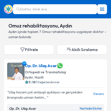
Doktor, klinik ara...
Omuz rehabilitasyonu, Aydın
Aydın
içinde toplam
7
Omuz rehabilitasyonu
uygulayan doktor -
uzman bulundu
Filtrele
Akıllı Sıralama
Op. Dr. Ulaş Acar
Ortopedi ve Travmatoloji
Aydın
, Nazilli
5
(
181
Değerlendirme)
Ulaş hocam çok anlayışlı açıklayıcı ve gerçekden
Devamı
branşında uzman hekim...
Op. Dr. Ulaş Acar
Haritada Göster