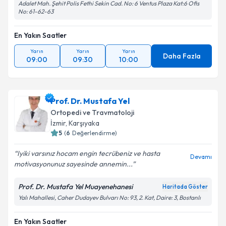
Adalet Mah. Şehit Polis Fethi Sekin Cad. No: 6 Ventus Plaza Kat:6 Ofis
No: 61-62-63
En Yakın Saatler
Yarın
Yarın
Yarın
Daha Fazla
09:00
09:30
10:00
Prof. Dr. Mustafa Yel
Ortopedi ve Travmatoloji
İzmir
, Karşıyaka
5
(
6
Değerlendirme)
Iyiki varsınız hocam engin tecrübeniz ve hasta
Devamı
motivasyonunuz sayesinde annemin...
Prof. Dr. Mustafa Yel Muayenehanesi
Haritada Göster
Yalı Mahallesi, Caher Dudayev Bulvarı No: 93, 2. Kat, Daire: 3, Bostanlı
En Yakın Saatler