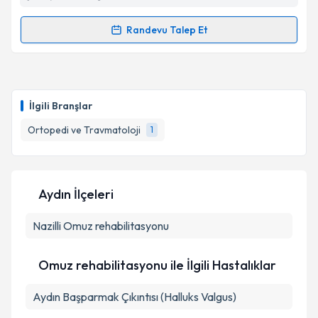
Takvim Talebini Gönder
Randevu Talep Et
Randevu Takvimi Talebi
Op. Dr. Hakan Kıvılcım
için randevu takvimi talebi
oluşturun. Size bu uzmandan randevu almanız için bir
İlgili Branşlar
takvim hazırlandığında e-posta ile bilgilendireceğiz.
Ortopedi ve Travmatoloji
1
E-posta Adresiniz
Aydın İlçeleri
Kişisel verilerimin işlenmesine ilişkin
Aydınlatma
Nazilli
Omuz rehabilitasyonu
Metni
'ni okudum ve kişisel verilerimin belirtilen
kapsamda işlenmesini kabul ediyorum.
Omuz rehabilitasyonu ile İlgili Hastalıklar
Takvim Talebini Gönder
Aydın Başparmak Çıkıntısı (Halluks Valgus)