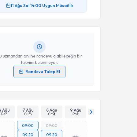
akvimi Talebi
11 Ağu
Sal
14:00
Uygun Müsaitlik
ona Gorchuyeva
için randevu takvimi talebi
Size bu uzmandan randevu almanız için bir takvim
ında e-posta ile bilgilendireceğiz.
resiniz
u uzmandan online randevu alabileceğin bir
takvimi bulunmuyor.
Randevu Talep Et
 verilerimin işlenmesine ilişkin
Aydınlatma Metni
'ni
 ve kişisel verilerimin belirtilen kapsamda
esini kabul ediyorum.
Takvim Talebini Gönder
6 Ağu
7 Ağu
8 Ağu
9 Ağu
Per
Cum
Cmt
Paz
09:00
09:00
09:20
09:20