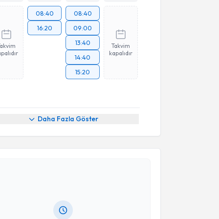
08:40
08:40
16:20
09:00
13:40
Takvim
Takvim
palıdır
kapalıdır
14:40
15:20
Daha Fazla Göster
akvimi Talebi
ethiye Önder
için randevu takvimi talebi oluşturun.
andan randevu almanız için bir takvim
ında e-posta ile bilgilendireceğiz.
resiniz