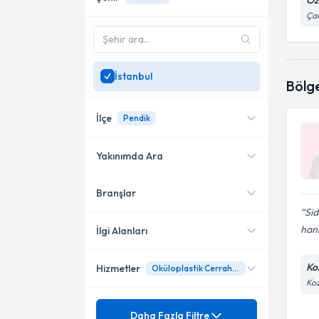
Öz
Çam
İstanbul
Bölg
İlçe
Pendik
Yakınımda Ara
Branşlar
Konumuma yakın uzmanları
Üsküdar
göster
Sid
Bağcılar
hani
İlgi Alanları
Kadıköy
Ko
Hizmetler
Oküloplastik Cerrahisi
Göz Hastalıkları
Koz
Küçükçekmece
Mezuniyet
Alerjik Konjonktivit
Daha Fazla Filtre
Ataşehir