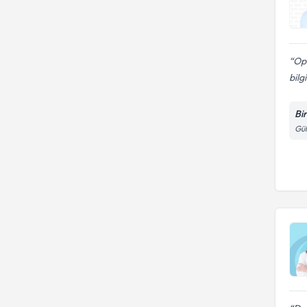
Op.
bilgi
Bi
Gül