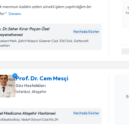
 memnun kaldım zaten sürekli işlem yaptırdığım bir
ka
tor
Devamı
. Dr.Seher Kırar Poçan Özel
Haritada Göster
ayenehanesi
akent Mah. Şehit Hüseyin Süzener Cad. 1061 Sok. Saltanatlı
akları
Randevu T
Prof. Dr.
bu uzmandan
Prof. Dr. Cem Mesçi
posta ile bi
Göz Hastalıkları
E-posta Ad
İstanbul
, Ataşehir
B
el Medicana Ataşehir Hastanesi
Haritada Göster
Kişisel
ükbakkalköy, Vedat Günyol Cad.No 24
okudum
işlenm