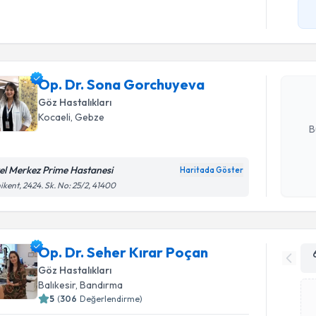
Randevu T
Op. Dr. S
oluşturun. 
Op. Dr. Sona Gorchuyeva
hazırlandığ
Göz Hastalıkları
E-posta Ad
Kocaeli
, Gebze
B
el Merkez Prime Hastanesi
Haritada Göster
Kişisel
ikent, 2424. Sk. No: 25/2, 41400
okudum
işlenm
Op. Dr. Seher Kırar Poçan
Göz Hastalıkları
Balıkesir
, Bandırma
5
(
306
Değerlendirme)