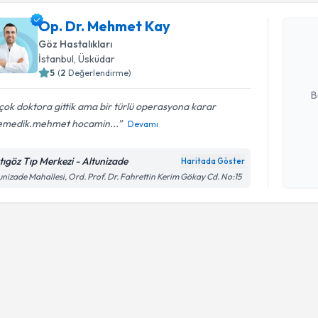
Op. Dr. M
Op. Dr. Mehmet Kay
bu uzmandan
Göz Hastalıkları
posta ile bi
İstanbul
, Üsküdar
5
(
2
Değerlendirme)
E-posta Ad
B
çok doktora gittik ama bir türlü operasyona karar
emedik.mehmet hocamin...
Devamı
Kişisel
okudum
tıgöz Tıp Merkezi - Altunizade
Haritada Göster
işlenm
unizade Mahallesi, Ord. Prof. Dr. Fahrettin Kerim Gökay Cd. No:15