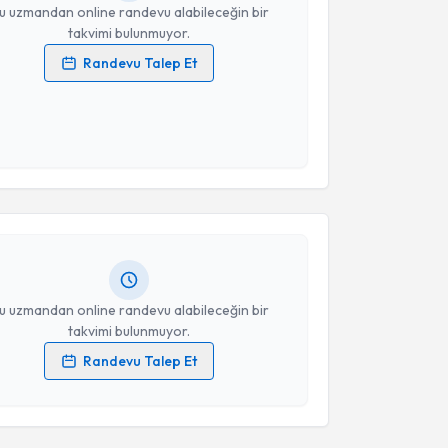
u uzmandan online randevu alabileceğin bir
takvimi bulunmuyor.
Randevu Talep Et
 verilerimin işlenmesine ilişkin
Aydınlatma Metni
'ni
 ve kişisel verilerimin belirtilen kapsamda
esini kabul ediyorum.
akvimi Talebi
Takvim Talebini Gönder
Ferda Çiftçi
için randevu takvimi talebi oluşturun.
andan randevu almanız için bir takvim
ında e-posta ile bilgilendireceğiz.
resiniz
u uzmandan online randevu alabileceğin bir
takvimi bulunmuyor.
Randevu Talep Et
 verilerimin işlenmesine ilişkin
Aydınlatma Metni
'ni
 ve kişisel verilerimin belirtilen kapsamda
akvimi Talebi
esini kabul ediyorum.