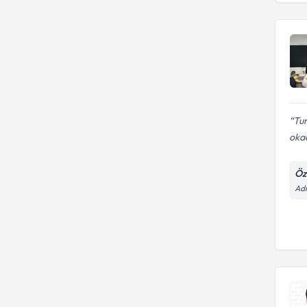
Tur
okad
Öz
Adn