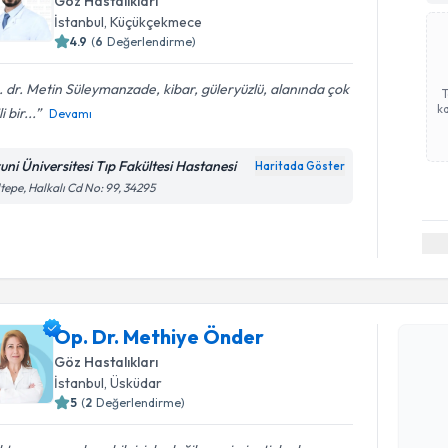
Göz Hastalıkları
İstanbul
, Küçükçekmece
4.9
(
6
Değerlendirme)
 dr. Metin Süleymanzade, kibar, güleryüzlü, alanında çok
ka
li bir...
Devamı
runi Üniversitesi Tıp Fakültesi Hastanesi
Haritada Göster
tepe, Halkalı Cd No: 99, 34295
Randevu T
Op. Dr. Methiye Önder
Op. Dr. M
Göz Hastalıkları
Size bu uzm
İstanbul
, Üsküdar
hazırlandığ
5
(
2
Değerlendirme)
E-posta Ad