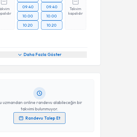
09:40
09:40
Takvim
Takvim
palıdır
kapalıdır
10:00
10:00
10:20
10:20
akvimi Talebi
Daha Fazla Göster
 Cem Mesçi
için randevu takvimi talebi oluşturun. Size
 randevu almanız için bir takvim hazırlandığında e-
lgilendireceğiz.
resiniz
u uzmandan online randevu alabileceğin bir
takvimi bulunmuyor.
Randevu Talep Et
 verilerimin işlenmesine ilişkin
Aydınlatma Metni
'ni
 ve kişisel verilerimin belirtilen kapsamda
esini kabul ediyorum.