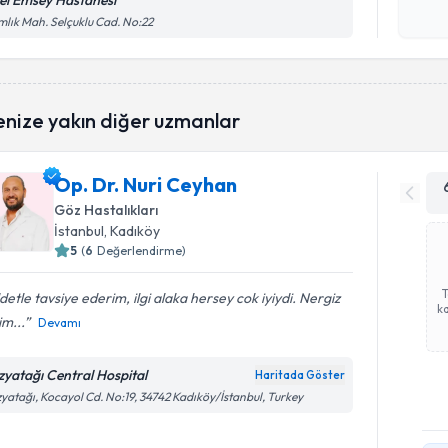
el Emsey Hastanesi
Kişisel
lık Mah. Selçuklu Cad. No:22
okudum
işlenm
enize yakın diğer uzmanlar
Op. Dr. Nuri Ceyhan
Göz Hastalıkları
İstanbul
, Kadıköy
5
(
6
Değerlendirme)
detle tavsiye ederim, ilgi alaka hersey cok iyiydi. Nergiz
ka
m...
Devamı
zyatağı Central Hospital
Haritada Göster
yatağı, Kocayol Cd. No:19, 34742 Kadıköy/İstanbul, Turkey