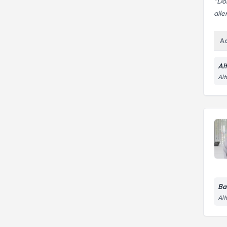
Dok
aile
A
Al
Alt
Ba
Alt