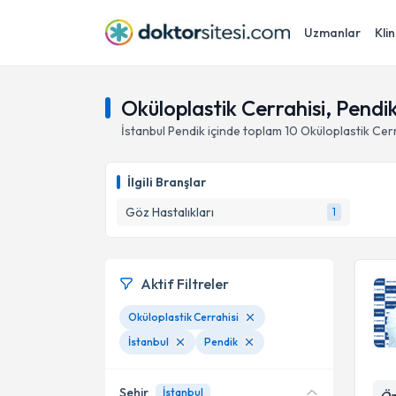
Uzmanlar
Klin
Oküloplastik Cerrahisi, Pendik
İstanbul
Pendik
içinde toplam
10
Oküloplastik Cer
İlgili Branşlar
Göz Hastalıkları
1
Aktif Filtreler
Oküloplastik Cerrahisi
İstanbul
Pendik
Şehir
İstanbul