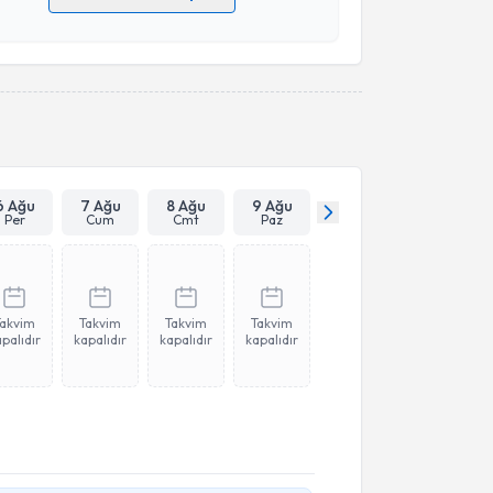
 verilerimin işlenmesine ilişkin
Aydınlatma Metni
'ni
 ve kişisel verilerimin belirtilen kapsamda
esini kabul ediyorum.
Takvim Talebini Gönder
6 Ağu
7 Ağu
8 Ağu
9 Ağu
Per
Cum
Cmt
Paz
Takvim
Takvim
Takvim
Takvim
palıdır
kapalıdır
kapalıdır
kapalıdır