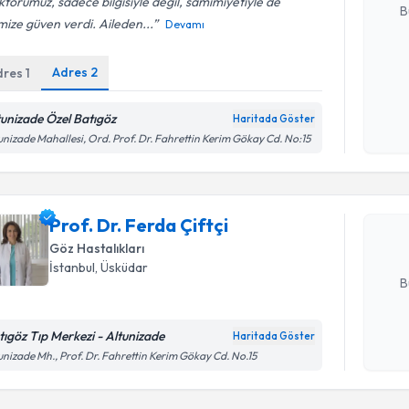
torumuz, sadece bilgisiyle değil, samimiyetiyle de
B
mize güven verdi. Aileden...
Devamı
Adres
2
dres
1
Kişisel
okudum
işlenm
tunizade Özel Batıgöz
Haritada Göster
Randevu T
unizade Mahallesi, Ord. Prof. Dr. Fahrettin Kerim Gökay Cd. No:15
Prof. Dr. 
Size bu uzm
Prof. Dr. Ferda Çiftçi
hazırlandığ
Göz Hastalıkları
E-posta Ad
İstanbul
, Üsküdar
B
tıgöz Tıp Merkezi - Altunizade
Haritada Göster
Kişisel
unizade Mh., Prof. Dr. Fahrettin Kerim Gökay Cd. No.15
okudum
Randevu T
işlenm