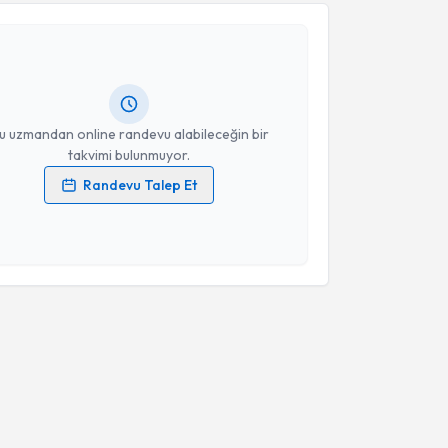
ehmet Kay
için randevu takvimi talebi oluşturun. Size
Takvim Talebini Gönder
 randevu almanız için bir takvim hazırlandığında e-
lgilendireceğiz.
resiniz
u uzmandan online randevu alabileceğin bir
takvimi bulunmuyor.
Randevu Talep Et
 verilerimin işlenmesine ilişkin
Aydınlatma Metni
'ni
 ve kişisel verilerimin belirtilen kapsamda
esini kabul ediyorum.
Takvim Talebini Gönder