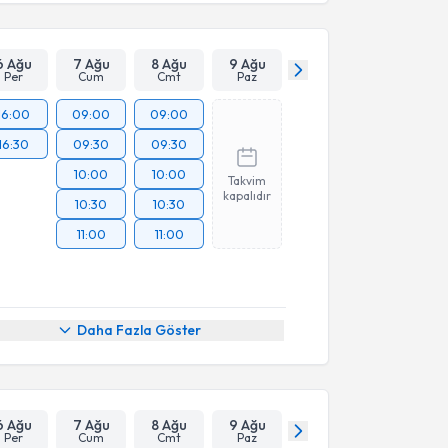
Takvim Talebini Gönder
6 Ağu
7 Ağu
8 Ağu
9 Ağu
Per
Cum
Cmt
Paz
16:00
09:00
09:00
16:30
09:30
09:30
10:00
10:00
Takvim
kapalıdır
10:30
10:30
11:00
11:00
Daha Fazla Göster
6 Ağu
7 Ağu
8 Ağu
9 Ağu
Per
Cum
Cmt
Paz