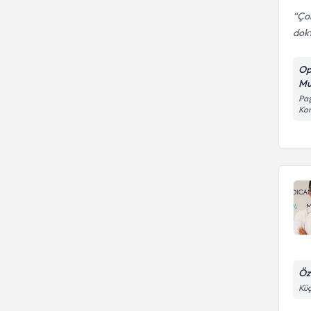
Çok
dok
Op
Mu
Paş
Kon
Öz
Küç