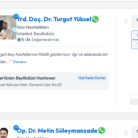
Yrd. Doç. Dr. Turgut Yüksel
Göz Hastalıkları
İstanbul
, Beylikdüzü
5
(
34
Değerlendirme)
gut bey hastalarına titizlik gösteriyor. ilgi ve alakasıda bir
ar...
Devamı
el Kolan Beylikdüzü Hastanesi
Haritada Göster
an Kahveci Mah. Osmanlı Cad. No:23
Op. Dr. Metin Süleymanzade