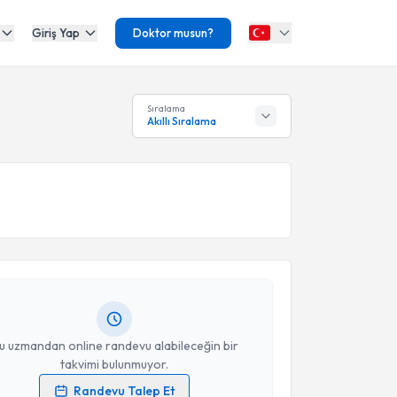
Giriş Yap
Doktor musun?
Sıralama
Akıllı Sıralama
akvimi Talebi
Üyesi Oğuzhan Genç
için randevu takvimi talebi
Size bu uzmandan randevu almanız için bir takvim
ında e-posta ile bilgilendireceğiz.
resiniz
u uzmandan online randevu alabileceğin bir
takvimi bulunmuyor.
Randevu Talep Et