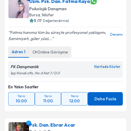
Uzm. Psk. Dan. Fatma Kaya
Psikolojik Danışman
Bursa
, Nilüfer
5
(
17
Değerlendirme)
Fatma hanıma tüm bu süreçte profesyonel yaklaşımı,
Devamı
Samimiyeti, güler yüzü...
Adres
1
Online Görüşme
FK Danışmanlık
Haritada Göster
İpçi Konak ofis , No :6 Kat :1 / D:3
En Yakın Saatler
Yarın
Yarın
Yarın
Daha Fazla
10:00
11:00
12:00
Psk. Dan. Ebrar Acar