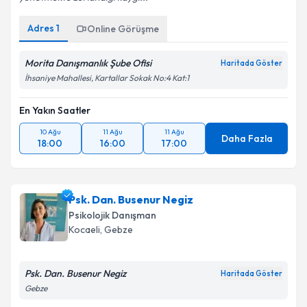
Adres
1
Online Görüşme
Morita Danışmanlık Şube Ofisi
Haritada Göster
İhsaniye Mahallesi, Kartallar Sokak No:4 Kat:1
En Yakın Saatler
10 Ağu
11 Ağu
11 Ağu
Daha Fazla
18:00
16:00
17:00
Psk. Dan. Busenur Negiz
Psikolojik Danışman
Kocaeli
, Gebze
Psk. Dan. Busenur Negiz
Haritada Göster
Gebze