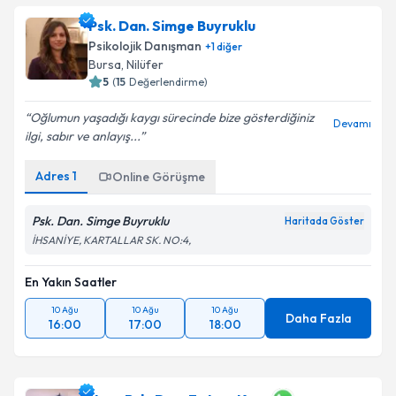
Psk. Dan. Simge Buyruklu
Psikolojik Danışman
+
1
diğer
Bursa
, Nilüfer
5
(
15
Değerlendirme)
Oğlumun yaşadığı kaygı sürecinde bize gösterdiğiniz
Devamı
ilgi, sabır ve anlayış...
Adres
1
Online Görüşme
Psk. Dan. Simge Buyruklu
Haritada Göster
İHSANİYE, KARTALLAR SK. NO:4,
En Yakın Saatler
10 Ağu
10 Ağu
10 Ağu
Daha Fazla
16:00
17:00
18:00