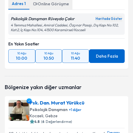
Adres
1
Online Görüşme
Psikolojik Danışman Rüveyda Çakır
Haritada Göster
4 Temmuz Mahallesi, Amiral Caddesi, Özçınar Pasajı, Dış Kapı No:102,
Kat:2, İç Kapı No:104, 41500 Karamürsel/Kocaeli
En Yakın Saatler
10 Ağu
10 Ağu
10 Ağu
Daha Fazla
10:00
10:50
11:40
Bölgenize yakın diğer uzmanlar
Psk. Dan. Murat Yürükcü
Psikolojik Danışman
+
1
diğer
Kocaeli
, Gebze
4.8
(
6
Değerlendirme)
Devamı