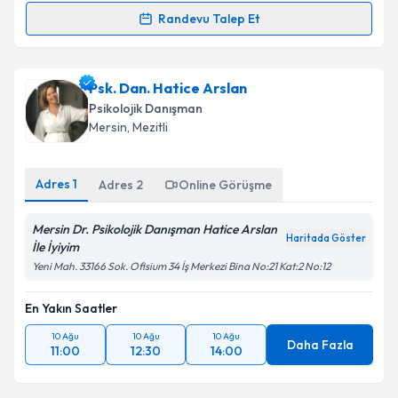
Randevu Talep Et
Randevu Takvimi Talebi
Psk. Dan. Busenur Negiz
için randevu takvimi talebi
Psk. Dan. Hatice Arslan
oluşturun. Size bu uzmandan randevu almanız için bir
Psikolojik Danışman
takvim hazırlandığında e-posta ile bilgilendireceğiz.
Mersin
, Mezitli
E-posta Adresiniz
Adres
1
Adres
2
Online Görüşme
Mersin Dr. Psikolojik Danışman Hatice Arslan
Haritada Göster
Kişisel verilerimin işlenmesine ilişkin
Aydınlatma
İle İyiyim
Metni
'ni okudum ve kişisel verilerimin belirtilen
Yeni Mah. 33166 Sok. Ofisium 34 İş Merkezi Bina No:21 Kat:2 No:12
kapsamda işlenmesini kabul ediyorum.
En Yakın Saatler
Takvim Talebini Gönder
10 Ağu
10 Ağu
10 Ağu
Daha Fazla
11:00
12:30
14:00