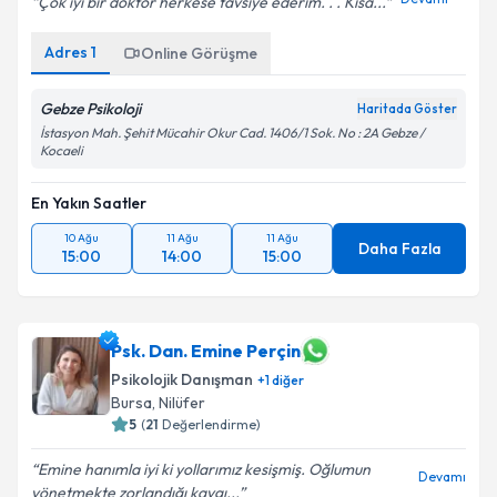
Çok iyi bir doktor herkese tavsiye ederim. . . Kısa...
Adres
1
Online Görüşme
Gebze Psikoloji
Haritada Göster
İstasyon Mah. Şehit Mücahir Okur Cad. 1406/1 Sok. No : 2A Gebze /
Kocaeli
En Yakın Saatler
10 Ağu
11 Ağu
11 Ağu
Daha Fazla
15:00
14:00
15:00
Psk. Dan. Emine Perçin
Psikolojik Danışman
+
1
diğer
Bursa
, Nilüfer
5
(
21
Değerlendirme)
Emine hanımla iyi ki yollarımız kesişmiş. Oğlumun
Devamı
yönetmekte zorlandığı kaygı...