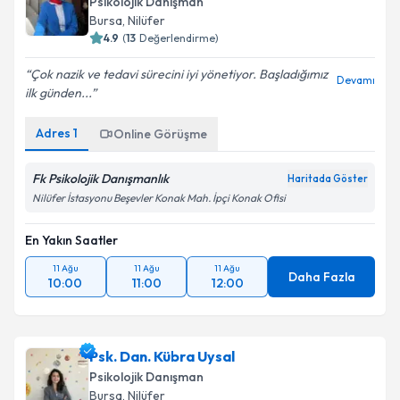
Psikolojik Danışman
Bursa
, Nilüfer
4.9
(
13
Değerlendirme)
Çok nazik ve tedavi sürecini iyi yönetiyor. Başladığımız
Devamı
ilk günden...
Adres
1
Online Görüşme
Fk Psikolojik Danışmanlık
Haritada Göster
Nilüfer İstasyonu Beşevler Konak Mah. İpçi Konak Ofisi
En Yakın Saatler
11 Ağu
11 Ağu
11 Ağu
Daha Fazla
10:00
11:00
12:00
Psk. Dan. Kübra Uysal
Psikolojik Danışman
Bursa
, Nilüfer