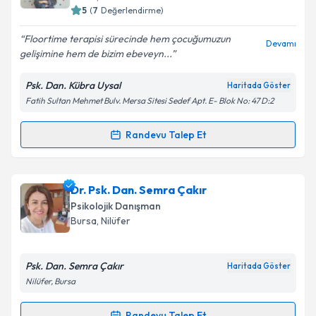
5
(
7
Değerlendirme)
Floortime terapisi sürecinde hem çocuğumuzun
Devamı
gelişimine hem de bizim ebeveyn...
Psk. Dan. Kübra Uysal
Haritada Göster
Fatih Sultan Mehmet Bulv. Mersa Sitesi Sedef Apt. E- Blok No: 47 D:2
Randevu Talep Et
Randevu Takvimi Talebi
Psk. Dan. Kübra Uysal
için randevu takvimi talebi
Dr. Psk. Dan. Semra Çakır
oluşturun. Size bu uzmandan randevu almanız için bir
Psikolojik Danışman
takvim hazırlandığında e-posta ile bilgilendireceğiz.
Bursa
, Nilüfer
E-posta Adresiniz
Psk. Dan. Semra Çakır
Haritada Göster
Nilüfer, Bursa
Kişisel verilerimin işlenmesine ilişkin
Aydınlatma
Randevu Talep Et