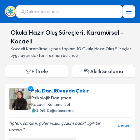
Doktor, klinik ara...
Okula Hazır Oluş Süreçleri, Karamürsel -
Kocaeli
Kocaeli
Karamürsel
içinde toplam
10
Okula Hazır Oluş Süreçleri
uygulayan doktor - uzman bulundu
Filtrele
Akıllı Sıralama
Psk. Dan. Rüveyda Çakır
Psikolojik Danışman
Kocaeli
, Karamürsel
5
(
49
Değerlendirme)
İçten, samimi, güler yüzlü, çözüm odaklı ilgili bir
Devamı
uzman.