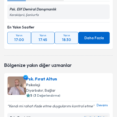
Psk. Elif Demiral Danışmanlık
Karaköprü, Şanlıurfa
En Yakın Saatler
Yarın
Yarın
Yarın
Daha Fazla
17:00
17:45
18:30
Bölgenize yakın diğer uzmanlar
Psk. Fırat Altun
Psikoloji
Diyarbakır
, Bağlar
5
(
3
Değerlendirme)
Devamı
Kendı mi rahat ıfade etme duygularımı kontrol etme