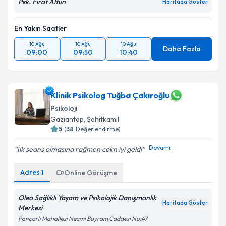
Psk. Fırat Altun
Haritada Göster
En Yakın Saatler
10 Ağu
10 Ağu
10 Ağu
Daha Fazla
09:00
09:50
10:40
Klinik Psikolog Tuğba Çakıroğlu
Psikoloji
Gaziantep
, Şehitkamil
5
(
38
Değerlendirme)
Devamı
İlk seans olmasına rağmen cokn iyi geldi
Adres
1
Online Görüşme
Olea Sağlıklı Yaşam ve Psikolojik Danışmanlık
Haritada Göster
Merkezi
Pancarlı Mahallesi Necmi Bayram Caddesi No:47