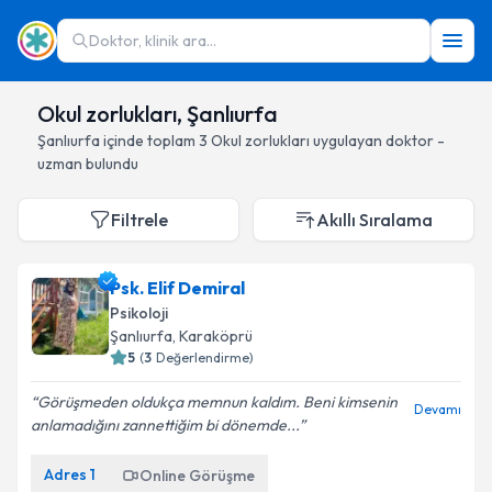
Doktor, klinik ara...
Okul zorlukları, Şanlıurfa
Şanlıurfa
içinde toplam
3
Okul zorlukları
uygulayan doktor -
uzman bulundu
Filtrele
Akıllı Sıralama
Psk. Elif Demiral
Psikoloji
Şanlıurfa
, Karaköprü
5
(
3
Değerlendirme)
Görüşmeden oldukça memnun kaldım. Beni kimsenin
Devamı
anlamadığını zannettiğim bi dönemde...
Adres
1
Online Görüşme