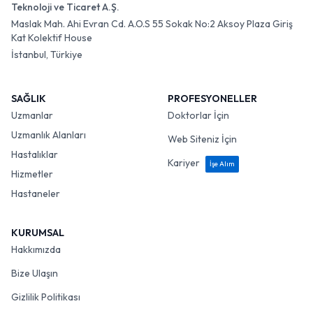
Teknoloji ve Ticaret A.Ş.
Maslak Mah. Ahi Evran Cd. A.O.S 55 Sokak No:2 Aksoy Plaza Giriş
Kat Kolektif House
İstanbul, Türkiye
SAĞLIK
PROFESYONELLER
Uzmanlar
Doktorlar İçin
Uzmanlık Alanları
Web Siteniz İçin
Hastalıklar
Kariyer
İşe Alım
Hizmetler
Hastaneler
KURUMSAL
Hakkımızda
Bize Ulaşın
Gizlilik Politikası