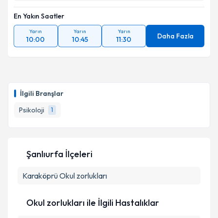
En Yakın Saatler
Yarın
Yarın
Yarın
Daha Fazla
10:00
10:45
11:30
İlgili Branşlar
Psikoloji
1
Şanlıurfa İlçeleri
Karaköprü
Okul zorlukları
Okul zorlukları ile İlgili Hastalıklar