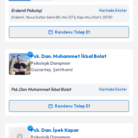
Metni
'ni okudum ve kişisel verilerimin belirtilen
kapsamda işlenmesini kabul ediyorum.
Erdemli Psikoloji
Haritada Göster
Erdemli, Yavuz Sultan Selim Blv. No:127 İç Kapı No:2 Kat:1, 33730
Takvim Talebini Gönder
Randevu Talep Et
Randevu Takvimi Talebi
Uzm. Psk. Dan. Maya Akça
için randevu takvimi
Psk. Dan. Muhammet İkbal Bolat
talebi oluşturun. Size bu uzmandan randevu almanız
Psikolojik Danışman
için bir takvim hazırlandığında e-posta ile
Gaziantep
, Şehitkamil
bilgilendireceğiz.
E-posta Adresiniz
Psk.Dan Muhammet İkbal Bolat
Haritada Göster
Randevu Talep Et
Randevu Takvimi Talebi
Kişisel verilerimin işlenmesine ilişkin
Aydınlatma
Metni
'ni okudum ve kişisel verilerimin belirtilen
kapsamda işlenmesini kabul ediyorum.
Psk. Dan. Muhammet İkbal Bolat
için randevu
Psk. Dan. İpek Kapar
takvimi talebi oluşturun. Size bu uzmandan randevu
Psikolojik Danışman