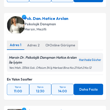
Psk. Dan. Hatice Arslan
Psikolojik Danışman
Mersin
, Mezitli
Adres
1
Adres
2
Online Görüşme
Mersin Dr. Psikolojik Danışman Hatice Arslan
Haritada Göster
İle İyiyim
Yeni Mah. 33166 Sok. Ofisium 34 İş Merkezi Bina No:21 Kat:2 No:12
En Yakın Saatler
Yarın
Yarın
Yarın
Daha Fazla
11:00
12:30
14:00