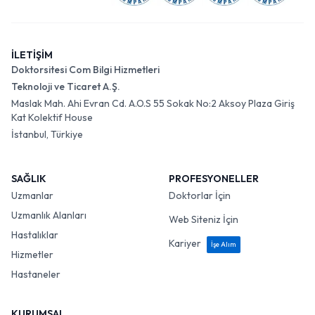
İLETİŞİM
Doktorsitesi Com Bilgi Hizmetleri
Teknoloji ve Ticaret A.Ş.
Maslak Mah. Ahi Evran Cd. A.O.S 55 Sokak No:2 Aksoy Plaza Giriş
Kat Kolektif House
İstanbul, Türkiye
SAĞLIK
PROFESYONELLER
Uzmanlar
Doktorlar İçin
Uzmanlık Alanları
Web Siteniz İçin
Hastalıklar
Kariyer
İşe Alım
Hizmetler
Hastaneler
KURUMSAL