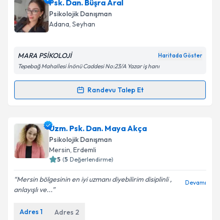
Psk. Dan. Büşra Aral
Psikolojik Danışman
Adana
, Seyhan
MARA PSİKOLOJİ
Haritada Göster
Tepebağ Mahallesi İnönü Caddesi No:23/A Yazar iş hanı
Randevu Talep Et
Randevu Takvimi Talebi
Psk. Dan. Büşra Aral
için randevu takvimi talebi
Uzm. Psk. Dan. Maya Akça
oluşturun. Size bu uzmandan randevu almanız için bir
Psikolojik Danışman
takvim hazırlandığında e-posta ile bilgilendireceğiz.
Mersin
, Erdemli
5
(
5
Değerlendirme)
E-posta Adresiniz
Mersin bölgesinin en iyi uzmanı diyebilirim disiplinli ,
Devamı
anlayışlı ve...
Adres
1
Adres
2
Kişisel verilerimin işlenmesine ilişkin
Aydınlatma