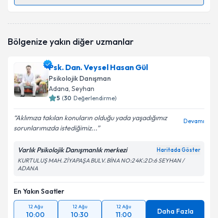
Randevu Takvimi Talebi
Psk. Dan. Bilal Altun
için randevu takvimi talebi
Bölgenize yakın diğer uzmanlar
oluşturun. Size bu uzmandan randevu almanız için bir
takvim hazırlandığında e-posta ile bilgilendireceğiz.
Psk. Dan. Veysel Hasan Gül
E-posta Adresiniz
Psikolojik Danışman
Adana
, Seyhan
5
(
30
Değerlendirme)
Aklımıza takılan konuların olduğu yada yaşadığımız
Kişisel verilerimin işlenmesine ilişkin
Aydınlatma
Devamı
sorunlarımızda istediğimiz...
Metni
'ni okudum ve kişisel verilerimin belirtilen
kapsamda işlenmesini kabul ediyorum.
Varlık Psikolojik Danışmanlık merkezi
Haritada Göster
KURTULUŞ MAH. ZİYAPAŞA BULV. BİNA NO:2 4K:2 D:6 SEYHAN /
ADANA
Takvim Talebini Gönder
En Yakın Saatler
12 Ağu
12 Ağu
12 Ağu
Daha Fazla
10:00
10:30
11:00