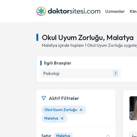
Uzmanlar
Klin
Okul Uyum Zorluğu, Malatya
Malatya
içinde toplam
1
Okul Uyum Zorluğu
uygula
İlgili Branşlar
Psikoloji
1
Aktif Filtreler
Okul Uyum Zorluğu
Malatya
Şehir
Malatya