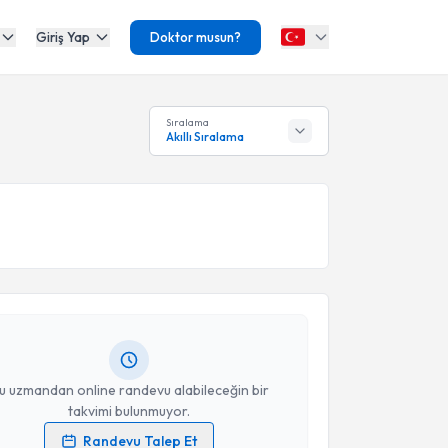
Giriş Yap
Doktor musun?
Sıralama
Akıllı Sıralama
akvimi Talebi
kolog İlşat Dağ
için randevu takvimi talebi oluşturun.
andan randevu almanız için bir takvim
ında e-posta ile bilgilendireceğiz.
resiniz
u uzmandan online randevu alabileceğin bir
takvimi bulunmuyor.
Randevu Talep Et