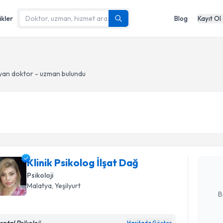
ikler
Blog
Kayıt Ol
yan doktor - uzman bulundu
Randevu T
Klinik Psi
Size bu uzm
Klinik Psikolog İlşat Dağ
hazırlandığ
Psikoloji
E-posta Ad
Malatya
, Yeşilyurt
B