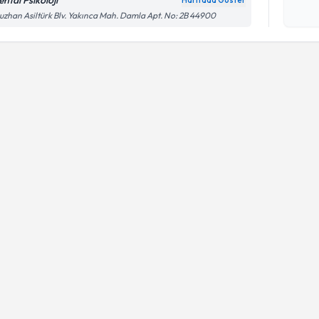
ntal Psikoloji
Haritada Göster
Kişisel
zhan Asiltürk Blv. Yakınca Mah. Damla Apt. No: 2B 44900
okudum
işlenm