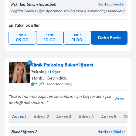
Psk. Elif Sevim (İstanbul)
Haritada Göster
Bağdat Caddesi Uğur Apartmanı No:72 Daire:4 (Fenerbahçe Mahallesi)
En Yakın Saatler
Yarın
Yarın
Yarın
Daha Fazla
09:00
10:00
11:00
Klinik Psikolog Buket İğneci
Psikoloji
+
1
diğer
İstanbul
, Beylikdüzü
5
(
27
Değerlendirme)
Buket hanıma özgüven sorunlarım için başvurdum çok
Devamı
desteği oldu halen...
Adres
1
Adres
2
Adres
3
Adres
4
Adres
5
Onl
Buket İğneci 2
Haritada Göster