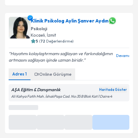
Klinik Psikolog Aylin Şanver Aydın
Psikoloji
Kocaeli
, İzmit
5
(
72
Değerlendirme)
Hayatımı kolaylaştırmamı sağlayan ve farkındalığımın
Devamı
artmasını sağlayan işinde uzman biridir.
Adres
1
Online Görüşme
AŞA Eğitim & Danışmanlık
Haritada Göster
Ali Kahya Fatih Mah. İshakPaşa Cad. No:35 B Blok Kat:1 Daire:4
En Yakın Saatler
11 Ağu
11 Ağu
11 Ağu
Daha Fazla
15:30
16:00
16:30