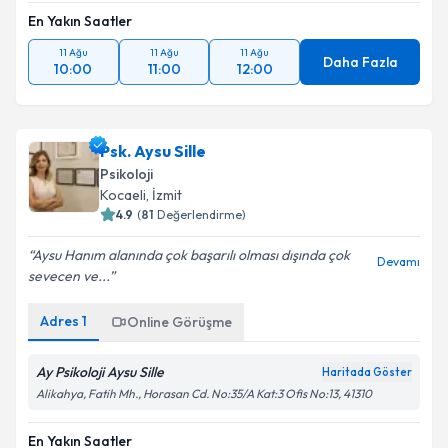
En Yakın Saatler
11 Ağu
11 Ağu
11 Ağu
Daha Fazla
10:00
11:00
12:00
Psk. Aysu Sille
Psikoloji
Kocaeli
, İzmit
4.9
(
81
Değerlendirme)
Aysu Hanım alanında çok başarılı olması dışında çok
Devamı
sevecen ve...
Adres
1
Online Görüşme
Ay Psikoloji Aysu Sille
Haritada Göster
Alikahya, Fatih Mh., Horasan Cd. No:35/A Kat:3 Ofis No:13, 41310
En Yakın Saatler