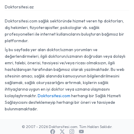
Doktorsitesi.com
Doktorsitesi.az
Doktorsitesi.com sağlık sektöründe hizmet veren tıp doktorları,
diş hekimleri, fizyoterapistler, psikologlar vb. sağlık
profesyonelleri ile internet kullanıcılarını buluşturan bağımsız bir
platformdur.
İş bu sayfada yer alan doktor/uzman yorumları ve
değerlendirmeleri, ilgili doktorun/uzmanın doğrudan veya dolaylı
emri, talebi, önerisi, tavsiyesi ve/veya ricası olmaksızın, ilgili
hasta/danışan tarafından bağımsız olarak yazılmaktadır. Bu web
sitesinin amacı, sağlık alanında kamuoyunun bilgilendirilmesini
sağlamak, sağlık okuryazarlığını artırmak, kişilerin sağlık
ihtiyaçlarına uygun en iyi doktor veya uzmana ulaşmasını
kolaylaştırmaktır.
Doktorsitesi.com
herhangi bir Sağlık Hizmeti
Sağlayıcısını desteklemeyip herhangi bir öneri ve tavsiyede
bulunmamaktadır.
© 2007 - 2026 Doktorsitesi.com. Tüm Hakları Saklıdır.