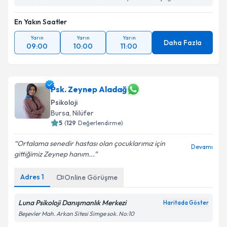
En Yakın Saatler
Yarın
Yarın
Yarın
Daha Fazla
09:00
10:00
11:00
Psk. Zeynep Aladağ
Psikoloji
Bursa
, Nilüfer
5
(
129
Değerlendirme)
Ortalama senedir hastası olan çocuklarımız için
Devamı
gittiğimiz Zeynep hanım...
Adres
1
Online Görüşme
Luna Psikoloji Danışmanlık Merkezi
Haritada Göster
Beşevler Mah. Arkan Sitesi Simge sok. No:10