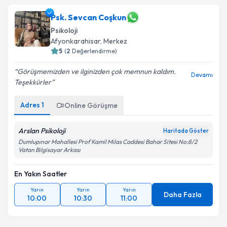
Psk. Sevcan Coşkun
Psikoloji
Afyonkarahisar
, Merkez
5
(
2
Değerlendirme)
Görüşmemizden ve ilginizden çok memnun kaldım.
Devamı
Teşekkürler
Adres
1
Online Görüşme
Arslan Psikoloji
Haritada Göster
Dumlupınar Mahallesi Prof Kamil Milas Caddesi Bahar Sitesi No:8/2
Vatan Bilgisayar Arkası
En Yakın Saatler
Yarın
Yarın
Yarın
Daha Fazla
10:00
10:30
11:00