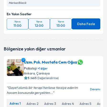
Merkez Bilecik
En Yakın Saatler
Yarın
Yarın
Yarın
Daha Fazla
11:00
12:00
13:00
Bölgenize yakın diğer uzmanlar
Uzm. Psk. Mustafa Cem Oğuz
Psikoloji
+
1
diğer
Ankara
, Çankaya
5
(
465
Değerlendirme)
Gayet olumlu bir terapi herkese tavsiye ederim
Devamı
hocam konusunda gerçekten...
Adres
1
Adres
2
Adres
3
Adres
4
Adres
5
Adres