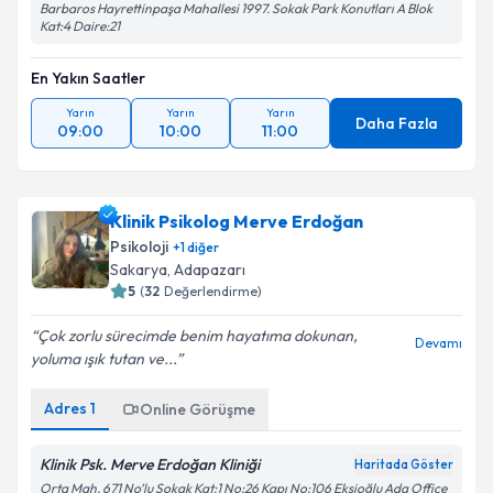
Barbaros Hayrettinpaşa Mahallesi 1997. Sokak Park Konutları A Blok
Kat:4 Daire:21
En Yakın Saatler
Yarın
Yarın
Yarın
Daha Fazla
09:00
10:00
11:00
Klinik Psikolog Merve Erdoğan
Psikoloji
+
1
diğer
Sakarya
, Adapazarı
5
(
32
Değerlendirme)
Çok zorlu sürecimde benim hayatıma dokunan,
Devamı
yoluma ışık tutan ve...
Adres
1
Online Görüşme
Klinik Psk. Merve Erdoğan Kliniği
Haritada Göster
Orta Mah. 671 No’lu Sokak Kat:1 No:26 Kapı No:106 Ekşioğlu Ada Office