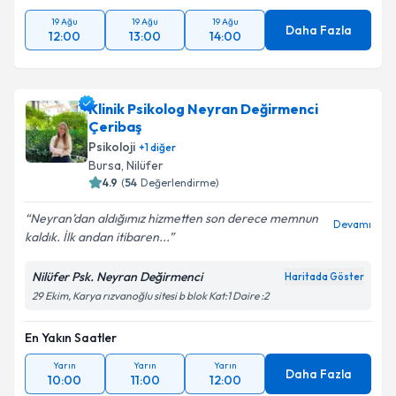
19 Ağu
19 Ağu
19 Ağu
Daha Fazla
12:00
13:00
14:00
Klinik Psikolog Neyran Değirmenci
Çeribaş
Psikoloji
+
1
diğer
Bursa
, Nilüfer
4.9
(
54
Değerlendirme)
Neyran’dan aldığımız hizmetten son derece memnun
Devamı
kaldık. İlk andan itibaren...
Nilüfer Psk. Neyran Değirmenci
Haritada Göster
29 Ekim, Karya rızvanoğlu sitesi b blok Kat:1 Daire :2
En Yakın Saatler
Yarın
Yarın
Yarın
Daha Fazla
10:00
11:00
12:00