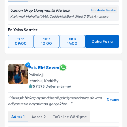
Uzman Grup Danışmanlık Merkezi
Haritada Göster
Kızılırmak Mahallesi 1446. Cadde HalkBank Sitesi D Blok A numara
En Yakın Saatler
Yarın
Yarın
Yarın
Daha Fazla
09:00
10:00
14:00
Psk. Elif Sevim
Psikoloji
İstanbul
, Kadıköy
5
(
1573
Değerlendirme)
Yaklaşık birkaç aydır düzenli görüşmelerimize devam
Devamı
ediyoruz ve hayatımda gerçekten...
Adres
1
Adres
2
Online Görüşme