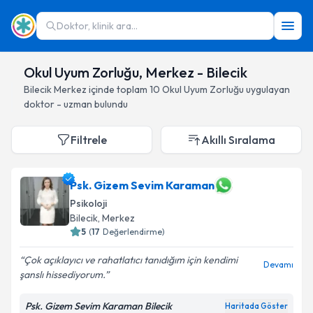
Doktor, klinik ara...
Okul Uyum Zorluğu, Merkez - Bilecik
Bilecik
Merkez
içinde toplam
10
Okul Uyum Zorluğu
uygulayan
doktor - uzman bulundu
Filtrele
Akıllı Sıralama
Psk. Gizem Sevim Karaman
Psikoloji
Bilecik
, Merkez
5
(
17
Değerlendirme)
Çok açıklayıcı ve rahatlatıcı tanıdığım için kendimi
Devamı
şanslı hissediyorum.
Psk. Gizem Sevim Karaman Bilecik
Haritada Göster