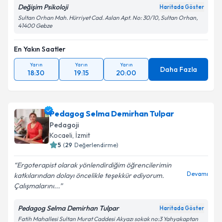
Değişim Psikoloji
Haritada Göster
Sultan Orhan Mah. Hürriyet Cad. Aslan Apt. No: 30/10, Sultan Orhan,
41400 Gebze
En Yakın Saatler
Yarın
Yarın
Yarın
Daha Fazla
18:30
19:15
20:00
Pedagog Selma Demirhan Tulpar
Pedagoji
Kocaeli
, İzmit
5
(
29
Değerlendirme)
Ergoterapist olarak yönlendirdiğim öğrencilerimin
Devamı
katkılarından dolayı öncelikle teşekkür ediyorum.
Çalışmalarını...
Pedagog Selma Demirhan Tulpar
Haritada Göster
Fatih Mahallesi Sultan Murat Caddesi Akyazı sokak no:3 Yahyakaptan