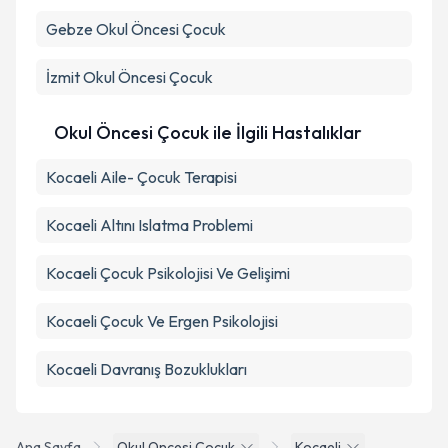
Gebze
Okul Öncesi Çocuk
Kişisel verilerimin işlenmesine ilişkin
Aydınlatma
Metni
'ni okudum ve kişisel verilerimin belirtilen
kapsamda işlenmesini kabul ediyorum.
İzmit
Okul Öncesi Çocuk
Takvim Talebini Gönder
Okul Öncesi Çocuk ile İlgili Hastalıklar
Kocaeli Aile- Çocuk Terapisi
Kocaeli Altını Islatma Problemi
Kocaeli Çocuk Psikolojisi Ve Gelişimi
Kocaeli Çocuk Ve Ergen Psikolojisi
Kocaeli Davranış Bozuklukları
Ana Sayfa
Okul Oncesi Cocuk
Kocaeli