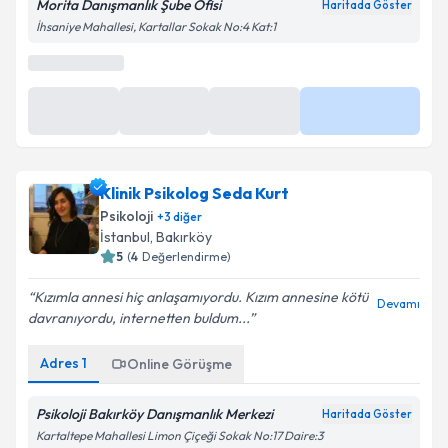
Morita Danışmanlık Şube Ofisi
Haritada Göster
İhsaniye Mahallesi, Kartallar Sokak No:4 Kat:1
Klinik Psikolog Seda Kurt
Psikoloji
+
3
diğer
İstanbul
, Bakırköy
5
(
4
Değerlendirme)
Kızımla annesi hiç anlaşamıyordu. Kızım annesine kötü
Devamı
davranıyordu, internetten buldum...
Adres
1
Online Görüşme
Psikoloji Bakırköy Danışmanlık Merkezi
Haritada Göster
Kartaltepe Mahallesi Limon Çiçeği Sokak No:17 Daire:3