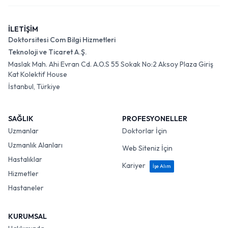
İLETİŞİM
Doktorsitesi Com Bilgi Hizmetleri
Teknoloji ve Ticaret A.Ş.
Maslak Mah. Ahi Evran Cd. A.O.S 55 Sokak No:2 Aksoy Plaza Giriş
Kat Kolektif House
İstanbul, Türkiye
SAĞLIK
PROFESYONELLER
Uzmanlar
Doktorlar İçin
Uzmanlık Alanları
Web Siteniz İçin
Hastalıklar
Kariyer
İşe Alım
Hizmetler
Hastaneler
KURUMSAL