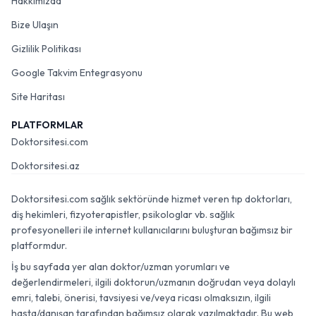
Hakkımızda
Bize Ulaşın
Gizlilik Politikası
Google Takvim Entegrasyonu
Site Haritası
PLATFORMLAR
Doktorsitesi.com
Doktorsitesi.az
Doktorsitesi.com sağlık sektöründe hizmet veren tıp doktorları,
diş hekimleri, fizyoterapistler, psikologlar vb. sağlık
profesyonelleri ile internet kullanıcılarını buluşturan bağımsız bir
platformdur.
İş bu sayfada yer alan doktor/uzman yorumları ve
değerlendirmeleri, ilgili doktorun/uzmanın doğrudan veya dolaylı
emri, talebi, önerisi, tavsiyesi ve/veya ricası olmaksızın, ilgili
hasta/danışan tarafından bağımsız olarak yazılmaktadır. Bu web