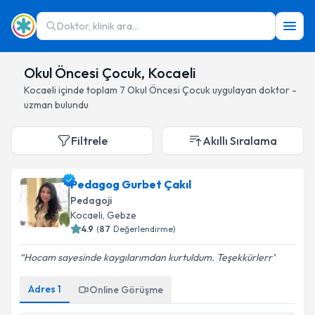
Doktor, klinik ara...
Okul Öncesi Çocuk, Kocaeli
Kocaeli
içinde toplam
7
Okul Öncesi Çocuk
uygulayan doktor -
uzman bulundu
Filtrele
Akıllı Sıralama
Pedagog Gurbet Çakıl
Pedagoji
Kocaeli
, Gebze
4.9
(
87
Değerlendirme)
Hocam sayesinde kaygılarımdan kurtuldum. Teşekkürlerr
Adres
1
Online Görüşme