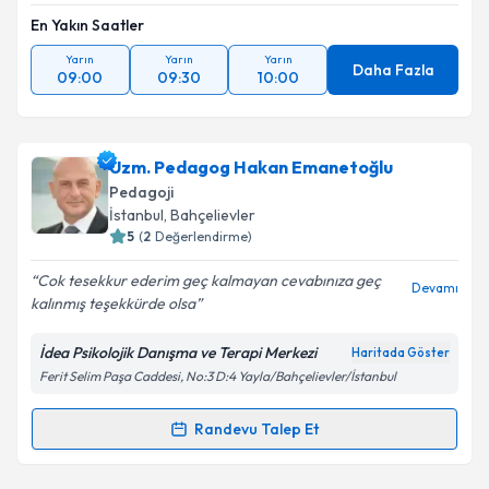
En Yakın Saatler
Yarın
Yarın
Yarın
Daha Fazla
09:00
09:30
10:00
Uzm. Pedagog Hakan Emanetoğlu
Pedagoji
İstanbul
, Bahçelievler
5
(
2
Değerlendirme)
Cok tesekkur ederim geç kalmayan cevabınıza geç
Devamı
kalınmış teşekkürde olsa
İdea Psikolojik Danışma ve Terapi Merkezi
Haritada Göster
Ferit Selim Paşa Caddesi, No:3 D:4 Yayla/Bahçelievler/İstanbul
Randevu Talep Et
Randevu Takvimi Talebi