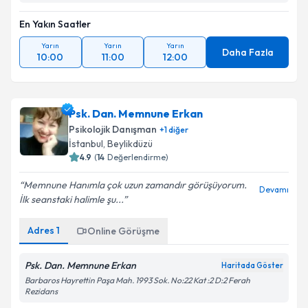
En Yakın Saatler
Yarın
Yarın
Yarın
Daha Fazla
10:00
11:00
12:00
Psk. Dan. Memnune Erkan
Psikolojik Danışman
+
1
diğer
İstanbul
, Beylikdüzü
4.9
(
14
Değerlendirme)
Memnune Hanımla çok uzun zamandır görüşüyorum.
Devamı
İlk seanstaki halimle şu...
Adres
1
Online Görüşme
Psk. Dan. Memnune Erkan
Haritada Göster
Barbaros Hayrettin Paşa Mah. 1993 Sok. No:22 Kat :2 D:2 Ferah
Rezidans