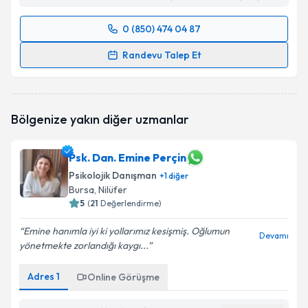
0 (850) 474 04 87
Randevu Takvimi Talebi
Randevu Talep Et
Pedagog Selma Demirhan Tulpar
için randevu
takvimi talebi oluşturun. Size bu uzmandan randevu
almanız için bir takvim hazırlandığında e-posta ile
Bölgenize yakın diğer uzmanlar
bilgilendireceğiz.
E-posta Adresiniz
Psk. Dan. Emine Perçin
Psikolojik Danışman
+
1
diğer
Bursa
, Nilüfer
5
(
21
Değerlendirme)
Kişisel verilerimin işlenmesine ilişkin
Aydınlatma
Emine hanımla iyi ki yollarımız kesişmiş. Oğlumun
Metni
'ni okudum ve kişisel verilerimin belirtilen
Devamı
yönetmekte zorlandığı kaygı...
kapsamda işlenmesini kabul ediyorum.
Adres
1
Online Görüşme
Takvim Talebini Gönder