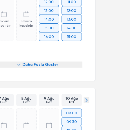
12:00
11:00
13:00
12:00
14:00
13:00
Takvim
Takvim
palıdır
kapalıdır
15:00
14:00
16:00
15:00
Daha Fazla Göster
7 Ağu
8 Ağu
9 Ağu
10 Ağu
Cum
Cmt
Paz
Pzt
09:00
09:30