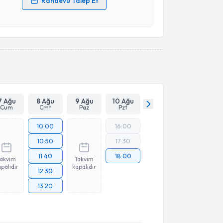
Randevu Talep Et
 verilerimin işlenmesine ilişkin
Aydınlatma Metni
'ni
 ve kişisel verilerimin belirtilen kapsamda
esini kabul ediyorum.
Takvim Talebini Gönder
7 Ağu
8 Ağu
9 Ağu
10 Ağu
Cum
Cmt
Paz
Pzt
10:00
16:00
10:50
17:30
11:40
18:00
Takvim
Takvim
palıdır
kapalıdır
12:30
13:20