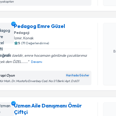
hyakaptan
Randevu T
Pedagog 
Pedagog Emre Güzel
Size bu uzm
Pedagoji
hazırlandığ
İzmir
, Konak
5
(
71
Değerlendirme)
E-posta Ad
B
 çocuk özeldir, emre hocamızın gönlünde çocuklarımız
ek den ÖZEL......
Devamı
Kişisel
okudum
rapi Oyun
Haritada Göster
Randevu T
işlenm
tür Mah. Dr. Mustafa Enverbey Cad. No:1/1 Berki Apt. D:601
Uzman Ail
talebi oluş
Uzman Aile Danışmanı Ömür
takvim hazı
Çiftçi