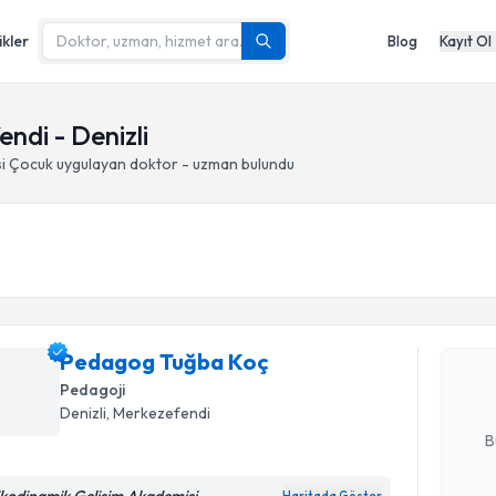
ikler
Blog
Kayıt Ol
ndi - Denizli
i Çocuk
uygulayan doktor - uzman bulundu
Randevu T
Pedagog 
bu uzmandan
Pedagog Tuğba Koç
posta ile bi
Pedagoji
E-posta Ad
Denizli
, Merkezefendi
B