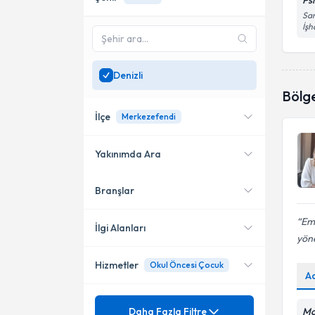
Ps
Sar
İşh
Denizli
Bölg
İlçe
Merkezefendi
Yakınımda Ara
Branşlar
Konumuma yakın uzmanları
Merkezefendi
göster
Emi
İlgi Alanları
yöne
Hizmetler
Okul Öncesi Çocuk
Pedagoji
A
Ünvan
Aile İçi İletişim Sorunları
Daha Fazla Filtre
Mo