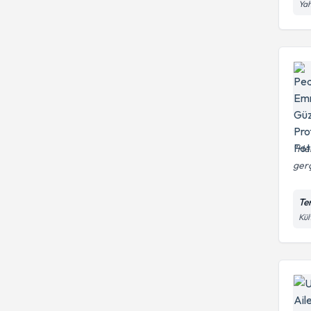
Ya
Her
gerç
Te
Kül