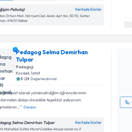
ğişim Psikoloji
Haritada Göster
tan Orhan Mah. Hürriyet Cad. Aslan Apt. No: 30/10, Sultan
han, 41400 Gebze
Randevu T
Pedagog Selma Demirhan
Tulpar
Pedagog 
oluşturun. 
Pedagoji
hazırlandığ
Kocaeli
, İzmit
5
(
29
Değerlendirme)
E-posta Ad
oterapist olarak yönlendirdiğim öğrencilerimin
ılarından dolayı öncelikle teşekkür ediyorum.
şmalarını...
Devamı
Kişisel
okudum
dagog Selma Demirhan Tulpar
Haritada Göster
işlenm
ih Mahallesi Sultan Murat Caddesi Akyazı sokak no:3