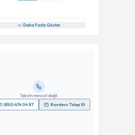
Daha Fazla Göster
akvimi Talebi
Selma Demirhan Tulpar
için randevu takvimi talebi
Size bu uzmandan randevu almanız için bir takvim
ında e-posta ile bilgilendireceğiz.
resiniz
Takvim mevcut değil.
0 (850) 474 04 87
Randevu Talep Et
 verilerimin işlenmesine ilişkin
Aydınlatma Metni
'ni
 ve kişisel verilerimin belirtilen kapsamda
esini kabul ediyorum.