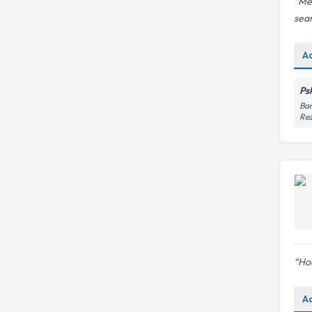
Me
sean
A
Ps
Bar
Re
Ho
A