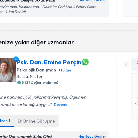
ikodinamik Gelişim Akademisi
Haritada Göster
Kişisel
aylar mah. Hastane cad. ( Doktolar Cad.) No:4 Fehmi Cillov
anı 4. kat Denizli
okudum
işlenm
enize yakın diğer uzmanlar
Psk. Dan. Emine Perçin
Psikolojik Danışman
+
1
diğer
Bursa
, Nilüfer
5
(
21
Değerlendirme)
ne hanımla iyi ki yollarımız kesişmiş. Oğlumun
ka
tmekte zorlandığı kaygı...
Devamı
dres
1
Online Görüşme
rita Danışmanlık Şube Ofisi
Haritada Göster