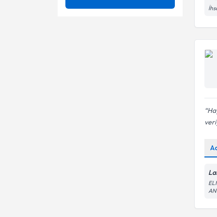
İhs
Aile Üyesinin Kaybı
Boşanma ve Çoçuk
Anne - Baba Ayrılığı
Çocuklarda Uyum Problemleri
Pedagog
Boşanma ve Çoçuk
İletişim Problemleri
Çocuklarda Uyum Problemleri
Kardeş Kıskançlığı
İletişim sorunları
Okul Başarısı
Hay
İlişki Problemleri
Okul Olgunluğu
veri
Kardeş Kıskançlığı
Okul Öncesi Çocuk
A
Okul Korkusu
Oyun terapisi
La
Okul Öncesi Çocuk
EL
AN