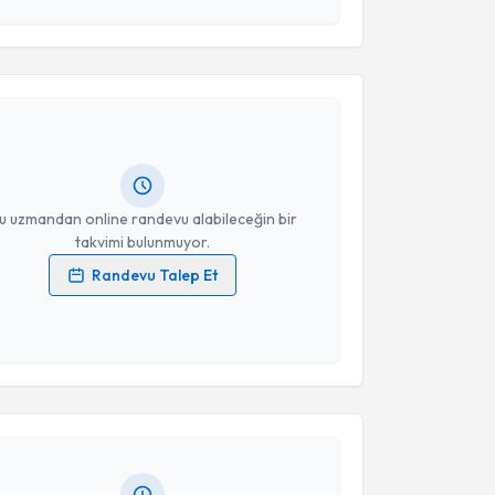
akvimi Talebi
Takvim Talebini Gönder
Emre Güzel
için randevu takvimi talebi oluşturun.
andan randevu almanız için bir takvim
ında e-posta ile bilgilendireceğiz.
resiniz
u uzmandan online randevu alabileceğin bir
takvimi bulunmuyor.
Randevu Talep Et
 verilerimin işlenmesine ilişkin
Aydınlatma Metni
'ni
 ve kişisel verilerimin belirtilen kapsamda
akvimi Talebi
esini kabul ediyorum.
e Danışmanı Ömür Çiftçi
Takvim Talebini Gönder
için randevu takvimi
turun. Size bu uzmandan randevu almanız için bir
rlandığında e-posta ile bilgilendireceğiz.