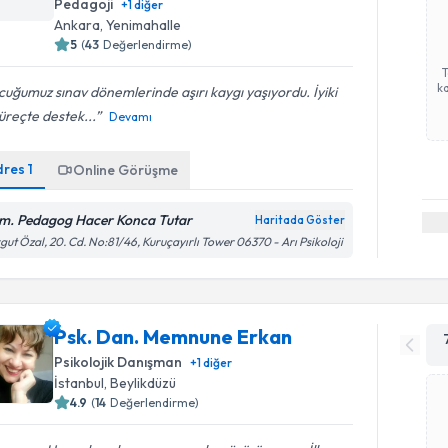
Pedagoji
+
1
diğer
Ankara
, Yenimahalle
5
(
43
Değerlendirme)
ka
uğumuz sınav dönemlerinde aşırı kaygı yaşıyordu. İyiki
üreçte destek...
Devamı
dres
1
Online Görüşme
m. Pedagog Hacer Konca Tutar
Haritada Göster
gut Özal, 20. Cd. No:81/46, Kuruçayırlı Tower 06370 - Arı Psikoloji
Psk. Dan. Memnune Erkan
Psikolojik Danışman
+
1
diğer
İstanbul
, Beylikdüzü
4.9
(
14
Değerlendirme)