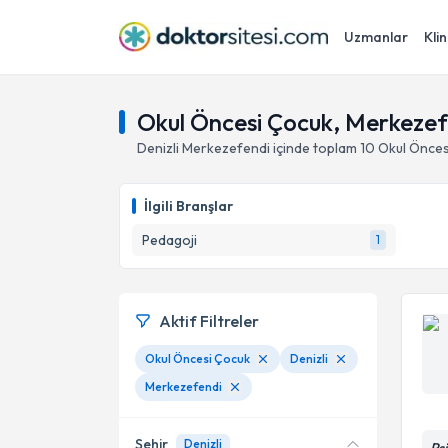
Uzmanlar
Klin
Okul Öncesi Çocuk, Merkezefe
Denizli
Merkezefendi
içinde toplam
10
Okul Önces
İlgili Branşlar
Pedagoji
1
Aktif Filtreler
Okul Öncesi Çocuk
Denizli
Merkezefendi
Şehir
Denizli