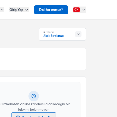
Giriş Yap
Doktor musun?
Sıralama
Akıllı Sıralama
akvimi Talebi
Tuğba Koç
için randevu takvimi talebi oluşturun. Size
 randevu almanız için bir takvim hazırlandığında e-
lgilendireceğiz.
resiniz
u uzmandan online randevu alabileceğin bir
takvimi bulunmuyor.