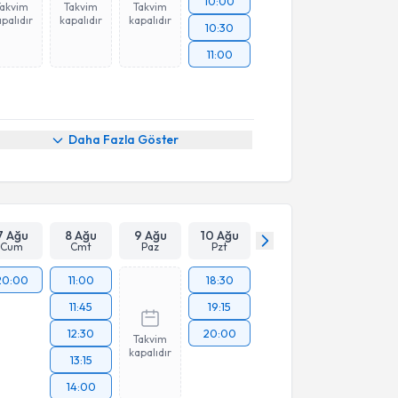
10:00
Takvim
Takvim
Takvim
palıdır
kapalıdır
kapalıdır
10:30
11:00
Daha Fazla Göster
7 Ağu
8 Ağu
9 Ağu
10 Ağu
Cum
Cmt
Paz
Pzt
20:00
11:00
18:30
11:45
19:15
12:30
20:00
Takvim
kapalıdır
13:15
14:00