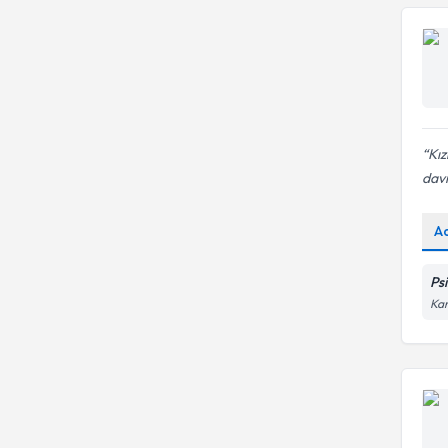
Kız
davr
A
Ps
Kar