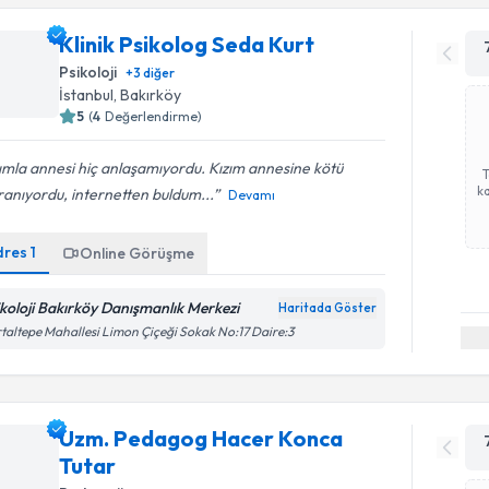
Klinik Psikolog Seda Kurt
Psikoloji
+
3
diğer
İstanbul
, Bakırköy
5
(
4
Değerlendirme)
ımla annesi hiç anlaşamıyordu. Kızım annesine kötü
ka
anıyordu, internetten buldum...
Devamı
dres
1
Online Görüşme
ikoloji Bakırköy Danışmanlık Merkezi
Haritada Göster
taltepe Mahallesi Limon Çiçeği Sokak No:17 Daire:3
Uzm. Pedagog Hacer Konca
Tutar