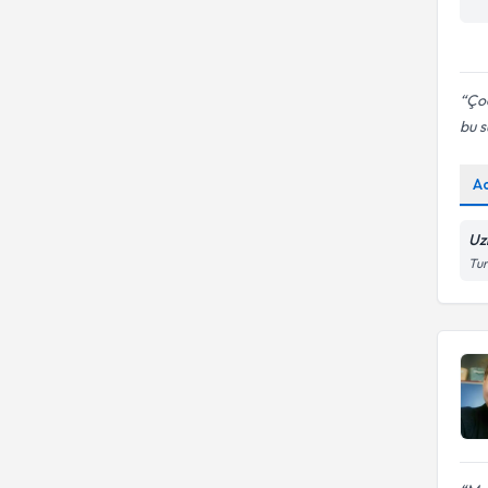
Çoc
bu s
A
Uz
Tur