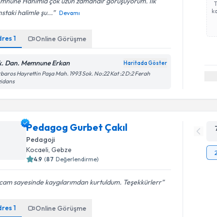
mnune Hanımla çok uzun zamandır görüşüyorum. İlk
ka
staki halimle şu...
Devamı
dres
1
Online Görüşme
k. Dan. Memnune Erkan
Haritada Göster
baros Hayrettin Paşa Mah. 1993 Sok. No:22 Kat :2 D:2 Ferah
zidans
Pedagog Gurbet Çakıl
Pedagoji
Kocaeli
, Gebze
4.9
(
87
Değerlendirme)
cam sayesinde kaygılarımdan kurtuldum. Teşekkürlerr
dres
1
Online Görüşme