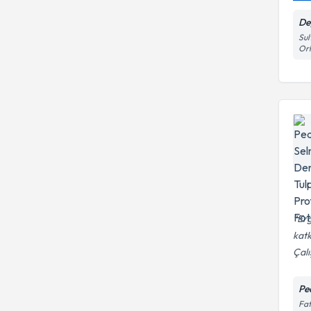
De
Sul
Or
Erg
katk
Çalı
Pe
Fat