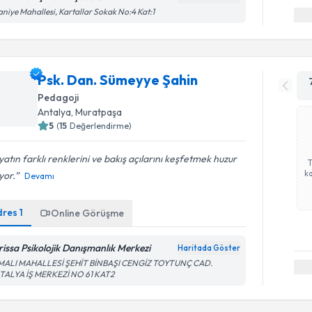
aniye Mahallesi, Kartallar Sokak No:4 Kat:1
Psk. Dan. Sümeyye Şahin
Pedagoji
Antalya
, Muratpaşa
5
(
15
Değerlendirme)
atın farklı renklerini ve bakış açılarını keşfetmek huzur
ka
yor.
Devamı
dres
1
Online Görüşme
rissa Psikolojik Danışmanlık Merkezi
Haritada Göster
MALI MAHALLESİ ŞEHİT BİNBAŞI CENGİZ TOYTUNÇ CAD.
TALYA İŞ MERKEZİ NO 61 KAT2