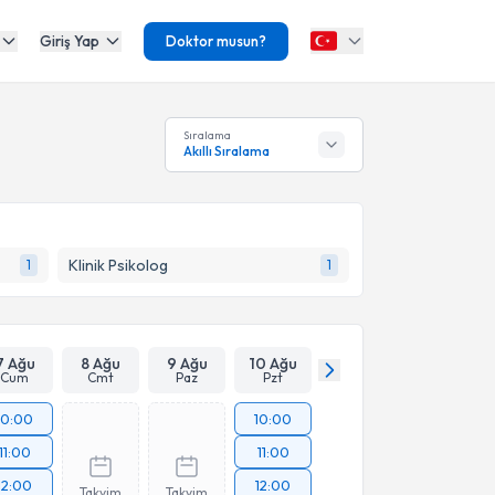
Giriş Yap
Doktor musun?
Sıralama
Akıllı Sıralama
Klinik Psikolog
1
1
7 Ağu
8 Ağu
9 Ağu
10 Ağu
Cum
Cmt
Paz
Pzt
10:00
10:00
11:00
11:00
12:00
12:00
Takvim
Takvim