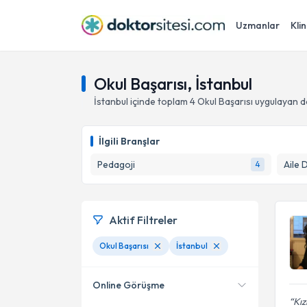
Uzmanlar
Klin
Okul Başarısı, İstanbul
İstanbul
içinde toplam
4
Okul Başarısı
uygulayan d
İlgili Branşlar
Pedagoji
Aile 
4
Aktif Filtreler
Okul Başarısı
İstanbul
Online Görüşme
Kız