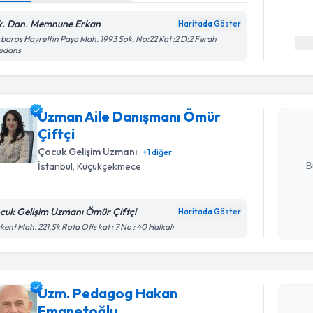
k. Dan. Memnune Erkan
Haritada Göster
baros Hayrettin Paşa Mah. 1993 Sok. No:22 Kat :2 D:2 Ferah
Randevu T
zidans
Uzman Ail
talebi oluş
Uzman Aile Danışmanı Ömür
takvim hazı
Çiftçi
E-posta Ad
Çocuk Gelişim Uzmanı
+
1
diğer
B
İstanbul
, Küçükçekmece
cuk Gelişim Uzmanı Ömür Çiftçi
Haritada Göster
Kişisel
kent Mah. 221.Sk Rota Ofis kat : 7 No : 40 Halkalı
okudum
işlenm
Randevu T
Uzm. Pedagog Hakan
Uzm. Ped
Emanetoğlu
oluşturun. 