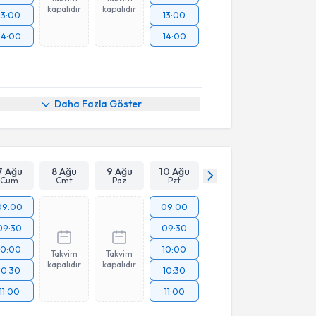
kapalıdır
kapalıdır
13:00
13:00
14:00
14:00
Daha Fazla Göster
7 Ağu
8 Ağu
9 Ağu
10 Ağu
Cum
Cmt
Paz
Pzt
09:00
09:00
09:30
09:30
10:00
10:00
Takvim
Takvim
kapalıdır
kapalıdır
10:30
10:30
11:00
11:00