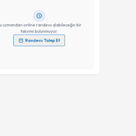
ında e-posta ile bilgilendireceğiz.
resiniz
u uzmandan online randevu alabileceğin bir
takvimi bulunmuyor.
Randevu Talep Et
 verilerimin işlenmesine ilişkin
Aydınlatma Metni
'ni
 ve kişisel verilerimin belirtilen kapsamda
esini kabul ediyorum.
Takvim Talebini Gönder