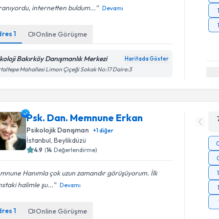
anıyordu, internetten buldum...
Devamı
dres
1
Online Görüşme
ikoloji Bakırköy Danışmanlık Merkezi
Haritada Göster
taltepe Mahallesi Limon Çiçeği Sokak No:17 Daire:3
Psk. Dan. Memnune Erkan
Psikolojik Danışman
+
1
diğer
İstanbul
, Beylikdüzü
4.9
(
14
Değerlendirme)
mnune Hanımla çok uzun zamandır görüşüyorum. İlk
staki halimle şu...
Devamı
dres
1
Online Görüşme