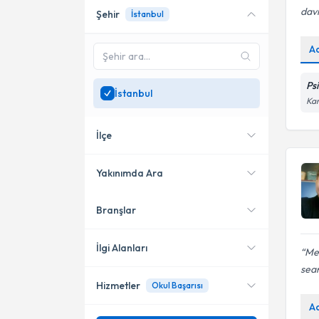
davr
Şehir
İstanbul
Online danışmanlık sunan
uzmanları göster
A
Sadece
İstanbul
bölgesinde
uzman ara
Ps
İstanbul
Kar
İlçe
Yakınımda Ara
Branşlar
Konumuma yakın uzmanları
Bahçelievler
göster
Bakırköy
İlgi Alanları
Me
sean
Beylikdüzü
Hizmetler
Okul Başarısı
Pedagoji
Küçükçekmece
A