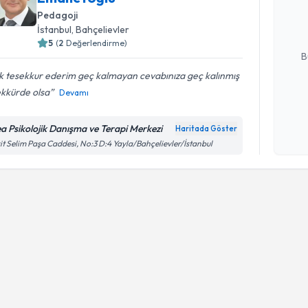
hazırlandığ
Pedagoji
İstanbul
, Bahçelievler
E-posta Ad
5
(
2
Değerlendirme)
B
k tesekkur ederim geç kalmayan cevabınıza geç kalınmış
ekkürde olsa
Devamı
Kişisel
okudum
ea Psikolojik Danışma ve Terapi Merkezi
Haritada Göster
işlenm
it Selim Paşa Caddesi, No:3 D:4 Yayla/Bahçelievler/İstanbul