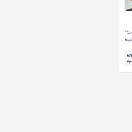
Co
teş
İd
Fer