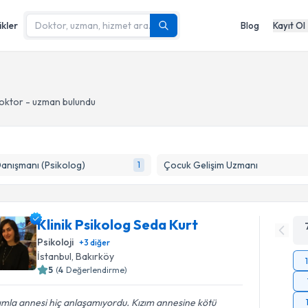
ikler
Blog
Kayıt Ol
oktor - uzman bulundu
Danışmanı (Psikolog)
Çocuk Gelişim Uzmanı
1
Klinik Psikolog Seda Kurt
Psikoloji
+
3
diğer
İstanbul
, Bakırköy
5
(
4
Değerlendirme)
ımla annesi hiç anlaşamıyordu. Kızım annesine kötü