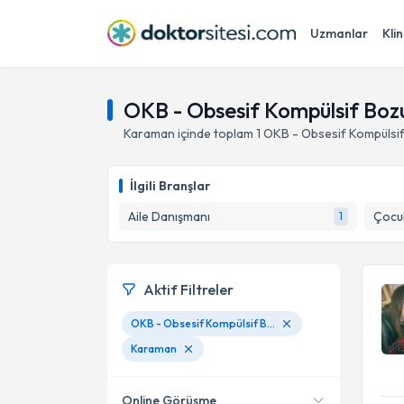
Uzmanlar
Klin
OKB - Obsesif Kompülsif Boz
Karaman
içinde toplam
1
OKB - Obsesif Kompülsif
İlgili Branşlar
Aile Danışmanı
Çocuk
1
Aktif Filtreler
OKB - Obsesif Kompülsif Bozukluk
Karaman
Online Görüşme