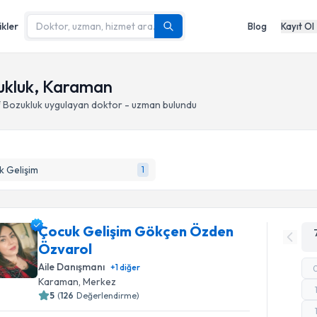
ikler
Blog
Kayıt Ol
ukluk, Karaman
 Bozukluk
uygulayan doktor - uzman bulundu
 Gelişim
1
Çocuk Gelişim Gökçen Özden
Özvarol
Aile Danışmanı
+
1
diğer
Karaman
, Merkez
5
(
126
Değerlendirme)