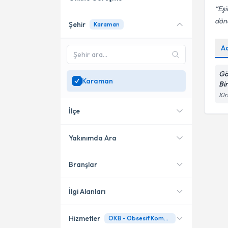
Eşi
dönd
Şehir
Karaman
Online danışmanlık sunan
uzmanları göster
A
Sadece
Karaman
bölgesinde uzman ara
Gö
Karaman
Bi
Kir
İlçe
Yakınımda Ara
Branşlar
Konumuma yakın uzmanları
Merkez
göster
İlgi Alanları
Hizmetler
OKB - Obsesif Kompülsif Bozukluk
Aile Danışmanı