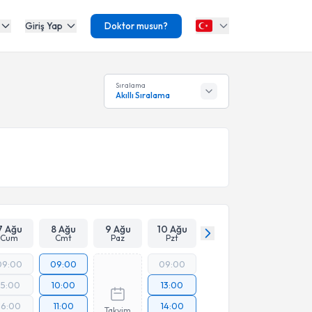
Giriş Yap
Doktor musun?
Sıralama
Akıllı Sıralama
7 Ağu
8 Ağu
9 Ağu
10 Ağu
Cum
Cmt
Paz
Pzt
09:00
09:00
09:00
15:00
10:00
13:00
16:00
11:00
14:00
Takvim