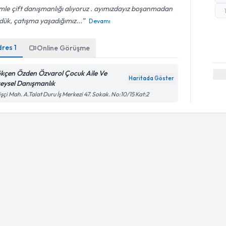
mle çift danışmanlığı alıyoruz . ayımızdayız boşanmadan
ük, çatışma yaşadığımız...
Devamı
dres
1
Online Görüşme
kçen Özden Özvarol Çocuk Aile Ve
Haritada Göster
reysel Danışmanlık
işçi Mah. A.Talat Duru İş Merkezi 47. Sokak. No:10/15 Kat:2