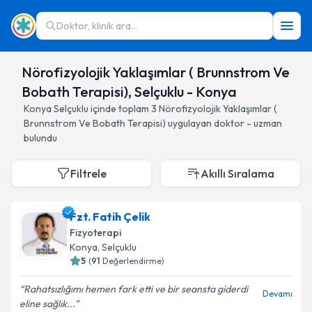
Doktor, klinik ara...
Nörofizyolojik Yaklaşımlar ( Brunnstrom Ve
Bobath Terapisi), Selçuklu - Konya
Konya
Selçuklu
içinde toplam
3
Nörofizyolojik Yaklaşımlar (
Brunnstrom Ve Bobath Terapisi)
uygulayan doktor - uzman
bulundu
Filtrele
Akıllı Sıralama
Fzt. Fatih Çelik
Fizyoterapi
Konya
, Selçuklu
5
(
91
Değerlendirme)
Rahatsızlığımı hemen fark etti ve bir seansta giderdi
Devamı
eline sağlık...