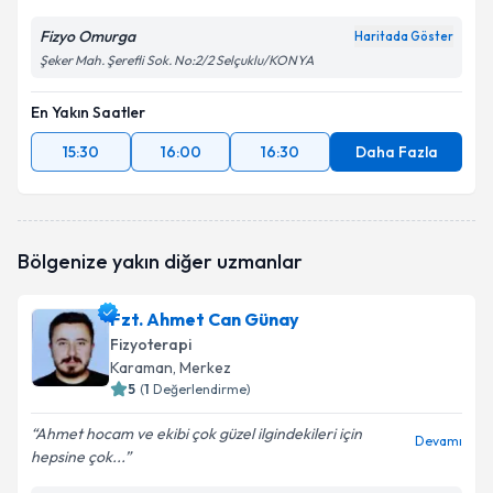
Fizyo Omurga
Haritada Göster
Şeker Mah. Şerefli Sok. No:2/2 Selçuklu/KONYA
En Yakın Saatler
15:30
16:00
16:30
Daha Fazla
Bölgenize yakın diğer uzmanlar
Fzt. Ahmet Can Günay
Fizyoterapi
Karaman
, Merkez
5
(
1
Değerlendirme)
Ahmet hocam ve ekibi çok güzel ilgindekileri için
Devamı
hepsine çok...