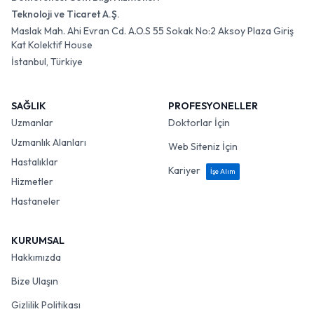
Teknoloji ve Ticaret A.Ş.
Maslak Mah. Ahi Evran Cd. A.O.S 55 Sokak No:2 Aksoy Plaza Giriş
Kat Kolektif House
İstanbul, Türkiye
SAĞLIK
PROFESYONELLER
Uzmanlar
Doktorlar İçin
Uzmanlık Alanları
Web Siteniz İçin
Hastalıklar
Kariyer
İşe Alım
Hizmetler
Hastaneler
KURUMSAL
Hakkımızda
Bize Ulaşın
Gizlilik Politikası