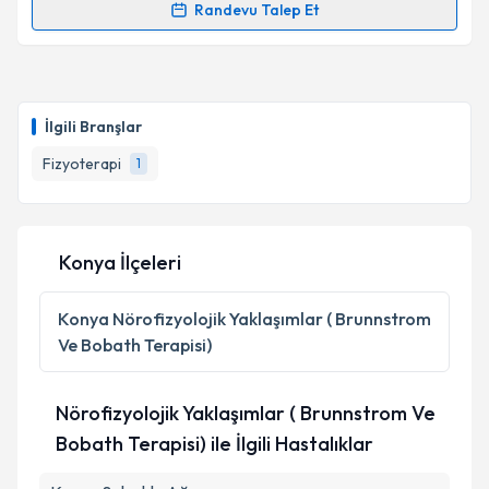
Randevu Talep Et
Randevu Takvimi Talebi
Fzt. Saad Toksöz
için randevu takvimi talebi
oluşturun. Size bu uzmandan randevu almanız için bir
İlgili Branşlar
takvim hazırlandığında e-posta ile bilgilendireceğiz.
Fizyoterapi
1
E-posta Adresiniz
Konya İlçeleri
Kişisel verilerimin işlenmesine ilişkin
Aydınlatma
Metni
'ni okudum ve kişisel verilerimin belirtilen
Konya
Nörofizyolojik Yaklaşımlar ( Brunnstrom
kapsamda işlenmesini kabul ediyorum.
Ve Bobath Terapisi)
Takvim Talebini Gönder
Nörofizyolojik Yaklaşımlar ( Brunnstrom Ve
Bobath Terapisi) ile İlgili Hastalıklar