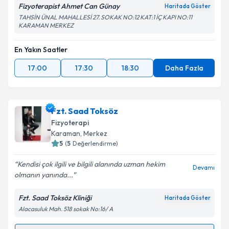
Fizyoterapist Ahmet Can Günay
Haritada Göster
TAHSİN ÜNAL MAHALLESİ 27. SOKAK NO:12 KAT:1 İÇ KAPI NO:11
KARAMAN MERKEZ
En Yakın Saatler
17:00
17:30
18:30
Daha Fazla
Fzt. Saad Toksöz
Fizyoterapi
Karaman
, Merkez
5
(
5
Değerlendirme)
Kendisi çok ilgili ve bilgili alanında uzman hekim
Devamı
olmanın yanında...
Fzt. Saad Toksöz Kliniği
Haritada Göster
Alacasuluk Mah. 518 sokak No:16/ A