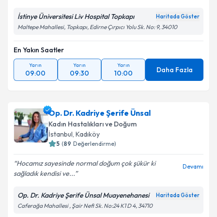
İstinye Üniversitesi Liv Hospital Topkapı
Haritada Göster
Maltepe Mahallesi, Topkapı, Edirne Çırpıcı Yolu Sk. No: 9, 34010
En Yakın Saatler
Yarın
Yarın
Yarın
Daha Fazla
09:00
09:30
10:00
Op. Dr. Kadriye Şerife Ünsal
Kadın Hastalıkları ve Doğum
İstanbul
, Kadıköy
5
(
89
Değerlendirme)
Hocamız sayesinde normal doğum çok şükür ki
Devamı
sağladık kendisi ve...
Op. Dr. Kadriye Şerife Ünsal Muayenehanesi
Haritada Göster
Caferağa Mahallesi , Şair Nefi Sk. No:24 K1 D 4, 34710