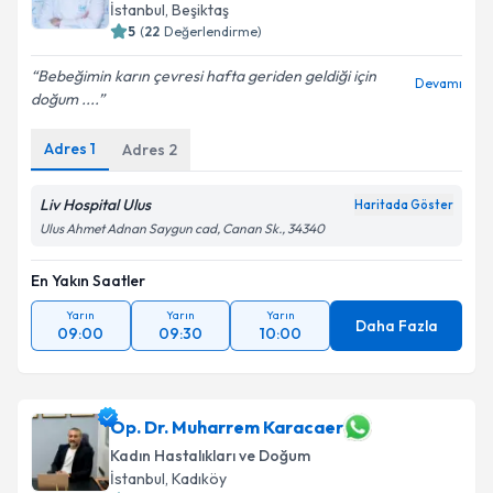
İstanbul
, Beşiktaş
5
(
22
Değerlendirme)
Bebeğimin karın çevresi hafta geriden geldiği için
Devamı
doğum ....
Adres
1
Adres
2
Liv Hospital Ulus
Haritada Göster
Ulus Ahmet Adnan Saygun cad, Canan Sk., 34340
En Yakın Saatler
Yarın
Yarın
Yarın
Daha Fazla
09:00
09:30
10:00
Op. Dr. Muharrem Karacaer
Kadın Hastalıkları ve Doğum
İstanbul
, Kadıköy