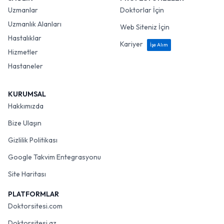
Uzmanlar
Doktorlar İçin
Uzmanlık Alanları
Web Siteniz İçin
Hastalıklar
Kariyer
İşe Alım
Hizmetler
Hastaneler
KURUMSAL
Hakkımızda
Bize Ulaşın
Gizlilik Politikası
Google Takvim Entegrasyonu
Site Haritası
PLATFORMLAR
Doktorsitesi.com
Doktorsitesi.az