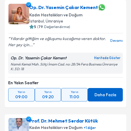
Op. Dr. Yasemin Çakar Kement
Kadın Hastalıkları ve Doğum
İstanbul
, Ümraniye
5
(
79
Değerlendirme)
Yıllardır gittiğim ve oğluşumu kucağıma veren doktor.
Devamı
Her şey için...
Op. Dr. Yasemin Çakar Kement
Haritada Göster
Namık Kemal Mah. Sütçi İmam Cad. no: 28/34 Fera Business Ümraniye
K: 3 D: 18
En Yakın Saatler
Yarın
Yarın
Yarın
Daha Fazla
09:00
09:20
11:00
Prof. Dr. Mehmet Serdar Kütük
Kadın Hastalıkları ve Doğum
+
1
diğer