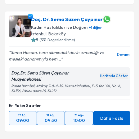
Doç. Dr. Sema Süzen Çaypınar
Kadın Hastalıkları ve Doğum
+
1
diğer
İstanbul
, Bakırköy
5
(
331
Değerlendirme)
Sema Hocam, hem alanındaki derin uzmanlığı ve
Devamı
mesleki donanımıyla hem...
Doç.Dr. Sema Süzen Çaypınar
Haritada Göster
Muayenehanesi
Route İstanbul, Ataköy 7-8-9-10. Kısım Mahallesi, E-5 Yan Yol, No: 6,
34156, B blok daire 25, 34212
En Yakın Saatler
17 Ağu
31 Ağu
31 Ağu
Daha Fazla
09:00
09:30
10:00