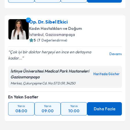
Op. Dr. Sibel Ekici
Kadın Hastalıkları ve Doğum
İstanbul
, Gaziosmanpaşa
5
(
7
Değerlendirme)
Çok iyi bir doktor herşeyi en ince en detayına
Devamı
kadar...
İstinye Üniversitesi Medical Park Hastaneleri
Haritada Göster
Gaziosmanpaşa
Merkez, Çukurçeşme Cd. No:57 D:59, 34250
En Yakın Saatler
Yarın
Yarın
Yarın
Daha Fazla
08:00
09:00
10:00