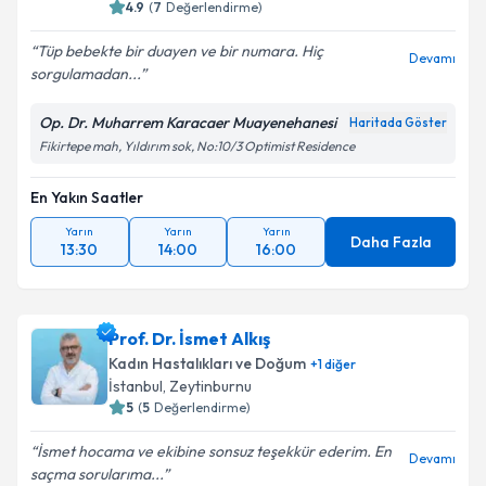
4.9
(
7
Değerlendirme)
Tüp bebekte bir duayen ve bir numara. Hiç
Devamı
sorgulamadan...
Op. Dr. Muharrem Karacaer Muayenehanesi
Haritada Göster
Fikirtepe mah, Yıldırım sok, No:10/3 Optimist Residence
En Yakın Saatler
Yarın
Yarın
Yarın
Daha Fazla
13:30
14:00
16:00
Prof. Dr. İsmet Alkış
Kadın Hastalıkları ve Doğum
+
1
diğer
İstanbul
, Zeytinburnu
5
(
5
Değerlendirme)
İsmet hocama ve ekibine sonsuz teşekkür ederim. En
Devamı
saçma sorularıma...