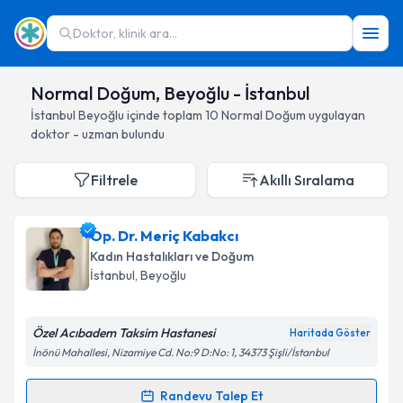
Doktor, klinik ara...
Normal Doğum, Beyoğlu - İstanbul
İstanbul
Beyoğlu
içinde toplam
10
Normal Doğum
uygulayan
doktor - uzman bulundu
Filtrele
Akıllı Sıralama
Op. Dr. Meriç Kabakcı
Kadın Hastalıkları ve Doğum
İstanbul
, Beyoğlu
Özel Acıbadem Taksim Hastanesi
Haritada Göster
İnönü Mahallesi, Nizamiye Cd. No:9 D:No: 1, 34373 Şişli/İstanbul
Randevu Talep Et