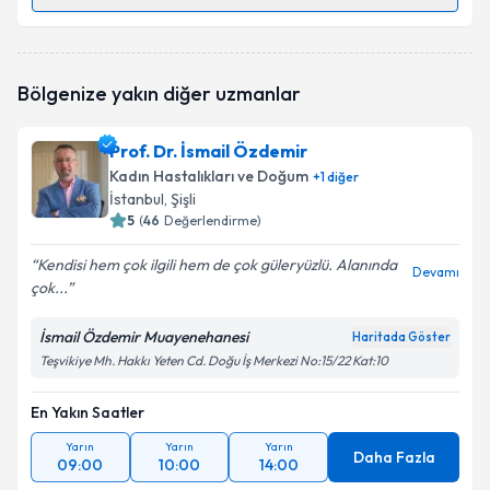
Randevu Takvimi Talebi
Op. Dr. Meriç Kabakcı
için randevu takvimi talebi
Bölgenize yakın diğer uzmanlar
oluşturun. Size bu uzmandan randevu almanız için bir
takvim hazırlandığında e-posta ile bilgilendireceğiz.
Prof. Dr. İsmail Özdemir
E-posta Adresiniz
Kadın Hastalıkları ve Doğum
+
1
diğer
İstanbul
, Şişli
5
(
46
Değerlendirme)
Kendisi hem çok ilgili hem de çok güleryüzlü. Alanında
Kişisel verilerimin işlenmesine ilişkin
Aydınlatma
Devamı
çok...
Metni
'ni okudum ve kişisel verilerimin belirtilen
kapsamda işlenmesini kabul ediyorum.
İsmail Özdemir Muayenehanesi
Haritada Göster
Teşvikiye Mh. Hakkı Yeten Cd. Doğu İş Merkezi No:15/22 Kat:10
Takvim Talebini Gönder
En Yakın Saatler
Yarın
Yarın
Yarın
Daha Fazla
09:00
10:00
14:00