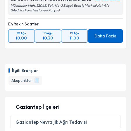
Mücahitler Mah. 52063. Sok. No: 3 Selçuk Ecza İş Merkezi Kat: 4/6
(Medikal Park Hastanesi Karşısı)
En Yakın Saatler
10 Ağu
10 Ağu
10 Ağu
Daha Fazla
10:00
10:30
11:00
İlgili Branşlar
Akupunktur
1
Gaziantep İlçeleri
Gaziantep
Nevraljik Ağrı Tedavisi