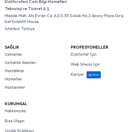
Doktorsitesi Com Bilgi Hizmetleri
Teknoloji ve Ticaret A.Ş.
Maslak Mah. Ahi Evran Cd. A.O.S 55 Sokak No:2 Aksoy Plaza Giriş
Kat Kolektif House
İstanbul, Türkiye
SAĞLIK
PROFESYONELLER
Uzmanlar
Doktorlar İçin
Uzmanlık Alanları
Web Siteniz İçin
Hastalıklar
Kariyer
İşe Alım
Hizmetler
Hastaneler
KURUMSAL
Hakkımızda
Bize Ulaşın
Gizlilik Politikası