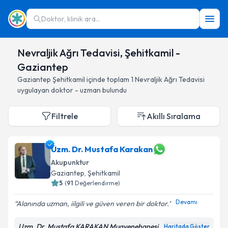
Doktor, klinik ara...
Nevraljik Ağrı Tedavisi, Şehitkamil -
Gaziantep
Gaziantep
Şehitkamil
içinde toplam
1
Nevraljik Ağrı Tedavisi
uygulayan doktor - uzman bulundu
Filtrele
Akıllı Sıralama
Uzm. Dr. Mustafa Karakan
Akupunktur
Gaziantep
, Şehitkamil
5
(
91
Değerlendirme)
Devamı
Alanında uzman, iilgili ve güven veren bir doktor.
Uzm. Dr. Mustafa KARAKAN Muayenehanesi
Haritada Göster