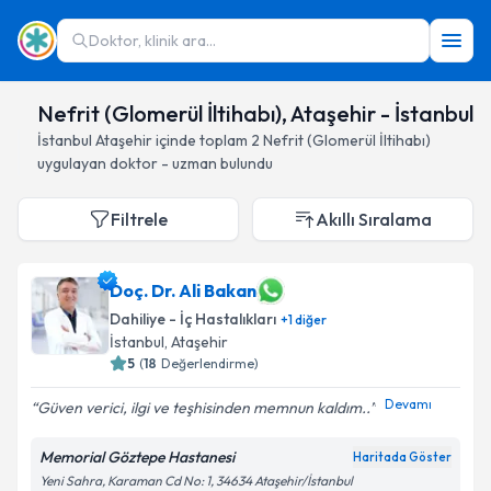
Doktor, klinik ara...
Nefrit (Glomerül İltihabı), Ataşehir - İstanbul
İstanbul
Ataşehir
içinde toplam
2
Nefrit (Glomerül İltihabı)
uygulayan doktor - uzman bulundu
Filtrele
Akıllı Sıralama
Doç. Dr. Ali Bakan
Dahiliye - İç Hastalıkları
+
1
diğer
İstanbul
, Ataşehir
5
(
18
Değerlendirme)
Devamı
Güven verici, ilgi ve teşhisinden memnun kaldım..
Memorial Göztepe Hastanesi
Haritada Göster
Yeni Sahra, Karaman Cd No: 1, 34634 Ataşehir/İstanbul