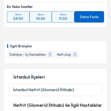
En Yakın Saatler
Yarın
Yarın
Yarın
Daha Fazla
09:30
10:30
11:00
İlgili Branşlar
Dahiliye - İç Hastalıkları
Nefroloji
1
1
İstanbul İlçeleri
İstanbul
Nefrit (Glomerül İltihabı)
Nefrit (Glomerül İltihabı) ile İlgili Hastalıklar