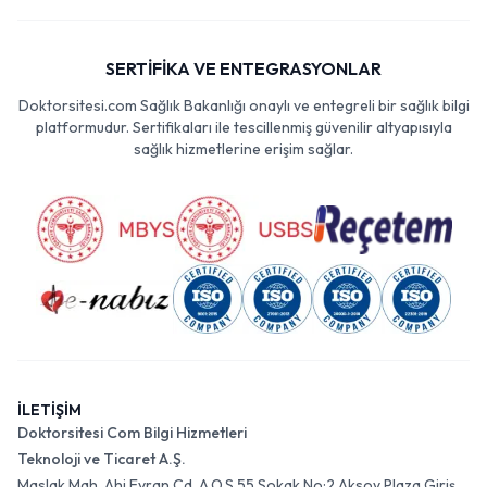
SERTİFİKA VE ENTEGRASYONLAR
Doktorsitesi.com Sağlık Bakanlığı onaylı ve entegreli bir sağlık bilgi
platformudur. Sertifikaları ile tescillenmiş güvenilir altyapısıyla
sağlık hizmetlerine erişim sağlar.
İLETİŞİM
Doktorsitesi Com Bilgi Hizmetleri
Teknoloji ve Ticaret A.Ş.
Maslak Mah. Ahi Evran Cd. A.O.S 55 Sokak No:2 Aksoy Plaza Giriş