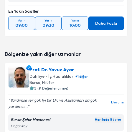
En Yakın Saatler
Yarın
Yarın
Yarın
Daha Fazla
09:00
09:30
10:00
Bölgenize yakın diğer uzmanlar
Prof. Dr. Yavuz Ayar
Dahiliye - İç Hastalıkları
+
1
diğer
Bursa
, Nilüfer
5
(
9
Değerlendirme)
Yardimsever çok İyi bir Dr. ve Asistanlari da çok
Devamı
yardımcı...
Bursa Şehir Hastenesi
Haritada Göster
Doğanköy