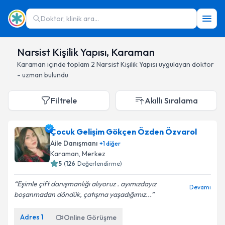
Doktor, klinik ara...
Narsist Kişilik Yapısı, Karaman
Karaman
içinde toplam
2
Narsist Kişilik Yapısı
uygulayan doktor
- uzman bulundu
Filtrele
Akıllı Sıralama
Çocuk Gelişim Gökçen Özden Özvarol
Aile Danışmanı
+
1
diğer
Karaman
, Merkez
5
(
126
Değerlendirme)
Eşimle çift danışmanlığı alıyoruz . ayımızdayız
Devamı
boşanmadan döndük, çatışma yaşadığımız...
Adres
1
Online Görüşme