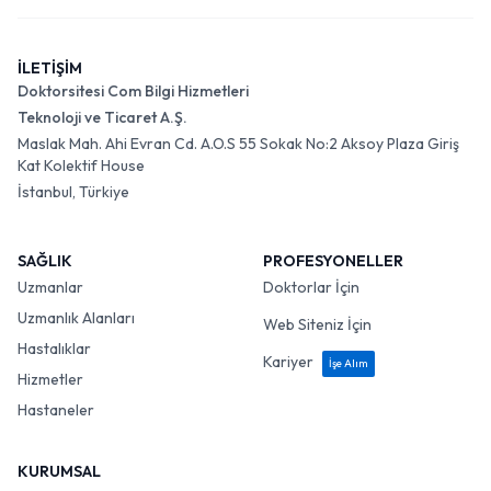
İLETİŞİM
Doktorsitesi Com Bilgi Hizmetleri
Teknoloji ve Ticaret A.Ş.
Maslak Mah. Ahi Evran Cd. A.O.S 55 Sokak No:2 Aksoy Plaza Giriş
Kat Kolektif House
İstanbul, Türkiye
SAĞLIK
PROFESYONELLER
Uzmanlar
Doktorlar İçin
Uzmanlık Alanları
Web Siteniz İçin
Hastalıklar
Kariyer
İşe Alım
Hizmetler
Hastaneler
KURUMSAL