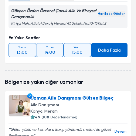
Gökçen Özden Özvarol Çocuk Aile Ve Bireysel
Haritada Göster
Danışmanlık
Kirişçi Mah. A.Talat Duru İş Merkezi 47. Sokak. No:10/15 Kat:2
En Yakın Saatler
Yarın
Yarın
Yarın
Daha Fazla
13:00
14:00
15:00
Bölgenize yakın diğer uzmanlar
Uzman Aile Danışmanı Gülsen Bilgeç
Aile Danışmanı
Konya
, Meram
4.9
(
108
Değerlendirme)
Güler yüzlü ve konulara karşı yönlendirmeleri ile güzel
Devamı
ilerliyorsunuz