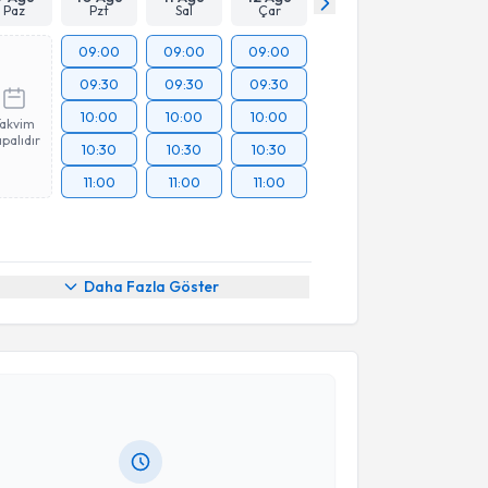
Paz
Pzt
Sal
Çar
09:00
09:00
09:00
09:30
09:30
09:30
10:00
10:00
10:00
Takvim
palıdır
10:30
10:30
10:30
11:00
11:00
11:00
Daha Fazla Göster
akvimi Talebi
 Ömer Günal
için randevu takvimi talebi oluşturun.
andan randevu almanız için bir takvim
ında e-posta ile bilgilendireceğiz.
resiniz