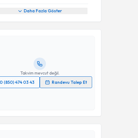
Daha Fazla Göster
akvimi Talebi
abek Tabandeh
için randevu takvimi talebi oluşturun.
andan randevu almanız için bir takvim
ında e-posta ile bilgilendireceğiz.
resiniz
Takvim mevcut değil.
0 (850) 474 03 43
Randevu Talep Et
 verilerimin işlenmesine ilişkin
Aydınlatma Metni
'ni
 ve kişisel verilerimin belirtilen kapsamda
esini kabul ediyorum.
akvimi Talebi
Takvim Talebini Gönder
Bilgi Baca
için randevu takvimi talebi oluşturun. Size
 randevu almanız için bir takvim hazırlandığında e-