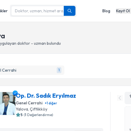
ikler
Blog
Kayıt Ol
va
ygulayan doktor - uzman bulundu
l Cerrahi
1
Op. Dr. Sadık Eryılmaz
Genel Cerrahi
+
1
diğer
Yalova
, Çiftlikköy
5
(
1
Değerlendirme)