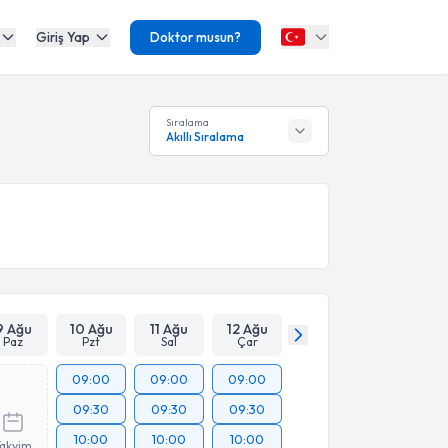
Giriş Yap
Doktor musun?
Sıralama
Akıllı Sıralama
9 Ağu
10 Ağu
11 Ağu
12 Ağu
Paz
Pzt
Sal
Çar
09:00
09:00
09:00
09:30
09:30
09:30
10:00
10:00
10:00
Takvim