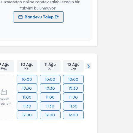
u uzmandan online randevu alabileceğin bir
takvimi bulunmuyor.
Randevu Talep Et
 verilerimin işlenmesine ilişkin
Aydınlatma Metni
'ni
 ve kişisel verilerimin belirtilen kapsamda
esini kabul ediyorum.
Takvim Talebini Gönder
9 Ağu
10 Ağu
11 Ağu
12 Ağu
Paz
Pzt
Sal
Çar
10:00
10:00
10:00
10:30
10:30
10:30
11:00
11:00
11:00
Takvim
palıdır
11:30
11:30
11:30
12:00
12:00
12:00