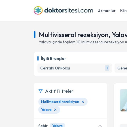
Uzmanlar
Klin
Multivisseral rezeksiyon, Yalo
Yalova
içinde toplam
10
Multivisseral rezeksiyon
u
İlgili Branşlar
Cerrahi Onkoloji
Gene
1
Aktif Filtreler
Multivisseral rezeksiyon
Yalova
Şehir
Yalova