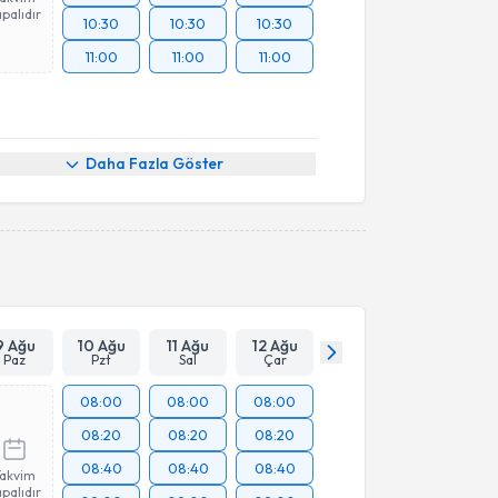
palıdır
10:30
10:30
10:30
11:00
11:00
11:00
Daha Fazla Göster
9 Ağu
10 Ağu
11 Ağu
12 Ağu
Paz
Pzt
Sal
Çar
08:00
08:00
08:00
08:20
08:20
08:20
08:40
08:40
08:40
Takvim
palıdır