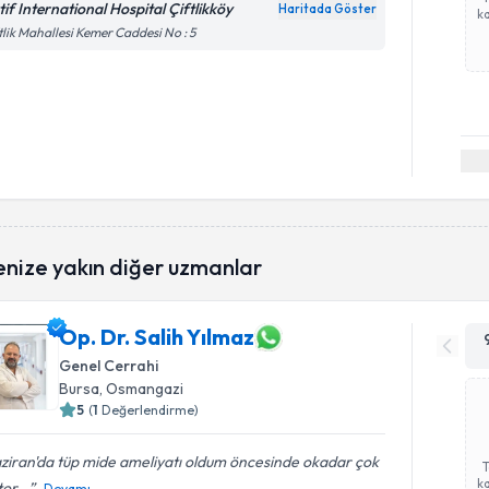
tif International Hospital Çiftlikköy
Haritada Göster
ka
tlik Mahallesi Kemer Caddesi No : 5
enize yakın diğer uzmanlar
Op. Dr. Salih Yılmaz
Genel Cerrahi
Bursa
, Osmangazi
5
(
1
Değerlendirme)
ziran'da tüp mide ameliyatı oldum öncesinde okadar çok
ka
or...
Devamı