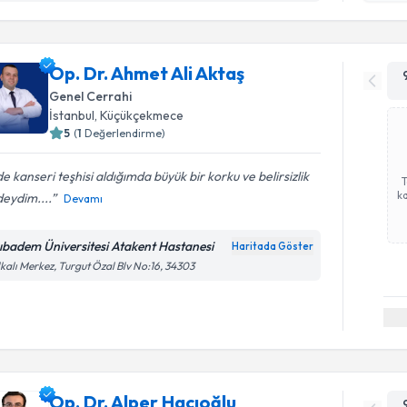
Op. Dr. Ahmet Ali Aktaş
Genel Cerrahi
İstanbul
, Küçükçekmece
5
(
1
Değerlendirme)
e kanseri teşhisi aldığımda büyük bir korku ve belirsizlik
ka
deydim....
Devamı
ıbadem Üniversitesi Atakent Hastanesi
Haritada Göster
kalı Merkez, Turgut Özal Blv No:16, 34303
Op. Dr. Alper Hacıoğlu