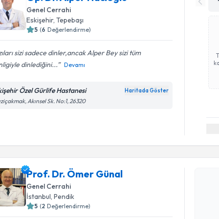
Genel Cerrahi
Eskişehir
, Tepebaşı
5
(
6
Değerlendirme)
ıları sizi sadece dinler,ancak Alper Bey sizi tüm
ka
nligiyle dinlediğini...
Devamı
kişehir Özel Gürlife Hastanesi
Haritada Göster
ziçakmak, Akınsel Sk. No:1, 26320
Randevu T
Prof. Dr.
Prof. Dr. Ömer Günal
Size bu uzm
Genel Cerrahi
hazırlandığ
İstanbul
, Pendik
5
(
2
Değerlendirme)
E-posta Ad