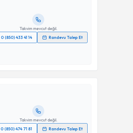
lgilendireceğiz.
resiniz
Takvim mevcut değil.
0 (850) 433 41 14
Randevu Talep Et
 verilerimin işlenmesine ilişkin
Aydınlatma Metni
'ni
 ve kişisel verilerimin belirtilen kapsamda
esini kabul ediyorum.
akvimi Talebi
Takvim Talebini Gönder
li Aktekin
için randevu takvimi talebi oluşturun. Size
 randevu almanız için bir takvim hazırlandığında e-
lgilendireceğiz.
resiniz
Takvim mevcut değil.
0 (850) 474 71 81
Randevu Talep Et