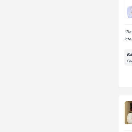
Baz
icte
Es
Fev