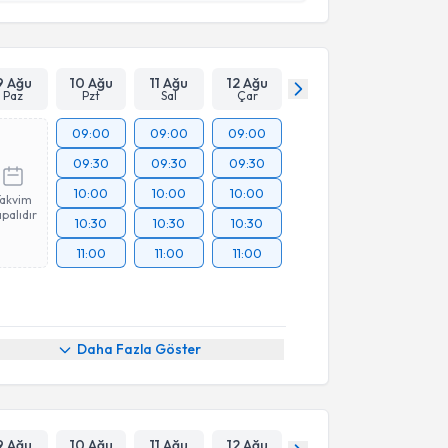
Takvim Talebini Gönder
9 Ağu
10 Ağu
11 Ağu
12 Ağu
Paz
Pzt
Sal
Çar
09:00
09:00
09:00
09:30
09:30
09:30
10:00
10:00
10:00
Takvim
palıdır
10:30
10:30
10:30
11:00
11:00
11:00
Daha Fazla Göster
9 Ağu
10 Ağu
11 Ağu
12 Ağu