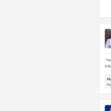
Yan
bölg
Me
Küç