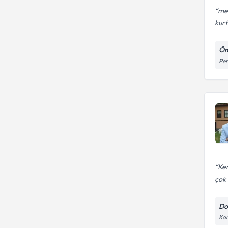
mes
kurt
Öm
Pen
Ken
çok 
Do
Kon