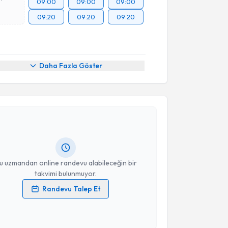
09:00
09:00
09:00
09:20
09:20
09:20
Daha Fazla Göster
akvimi Talebi
Abdulcabbar Kartal
için randevu takvimi talebi
Size bu uzmandan randevu almanız için bir takvim
ında e-posta ile bilgilendireceğiz.
resiniz
u uzmandan online randevu alabileceğin bir
takvimi bulunmuyor.
Randevu Talep Et
 verilerimin işlenmesine ilişkin
Aydınlatma Metni
'ni
 ve kişisel verilerimin belirtilen kapsamda
esini kabul ediyorum.