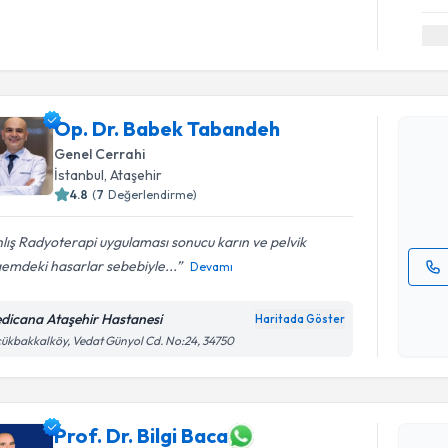
Randevu T
Op. Dr. B
Op. Dr. Babek Tabandeh
Size bu uzm
Genel Cerrahi
hazırlandığ
İstanbul
, Ataşehir
4.8
(
7
Değerlendirme)
E-posta Ad
lış Radyoterapi uygulaması sonucu karın ve pelvik
emdeki hasarlar sebebiyle...
Devamı
Kişisel
okudum
dicana Ataşehir Hastanesi
Haritada Göster
işlenm
ükbakkalköy, Vedat Günyol Cd. No:24, 34750
Randevu T
Prof. Dr. 
Prof. Dr. Bilgi Baca
bu uzmandan