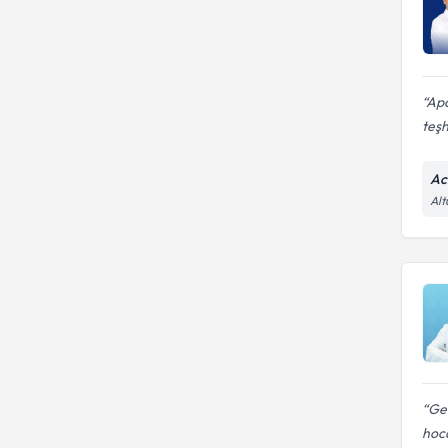
Apa
teşh
Ac
Alt
Gen
hoca