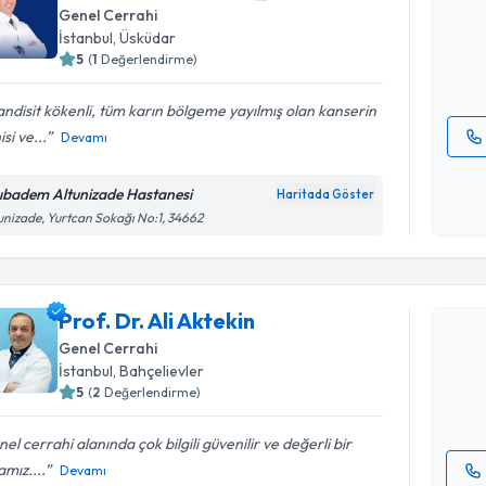
Genel Cerrahi
posta ile bi
İstanbul
, Üsküdar
5
(
1
Değerlendirme)
E-posta Ad
ndisit kökenli, tüm karın bölgeme yayılmış olan kanserin
isi ve...
Devamı
Kişisel
okudum
ıbadem Altunizade Hastanesi
Haritada Göster
işlenm
unizade, Yurtcan Sokağı No:1, 34662
Randevu T
Prof. Dr. A
Prof. Dr. Ali Aktekin
bu uzmandan
Genel Cerrahi
posta ile bi
İstanbul
, Bahçelievler
5
(
2
Değerlendirme)
E-posta Ad
el cerrahi alanında çok bilgili güvenilir ve değerli bir
mız....
Devamı