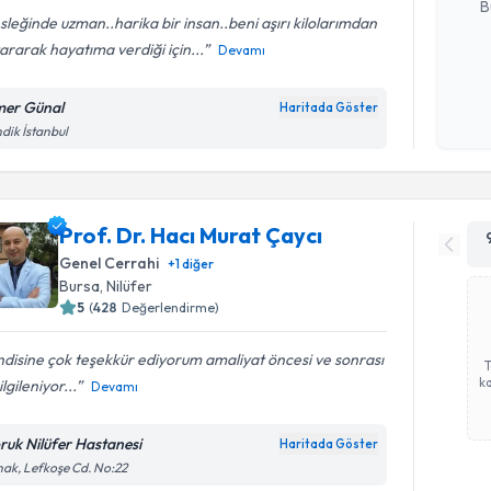
B
leğinde uzman..harika bir insan..beni aşırı kilolarımdan
ararak hayatıma verdiği için...
Devamı
Kişisel
okudum
er Günal
Haritada Göster
işlenm
dik İstanbul
Prof. Dr. Hacı Murat Çaycı
Genel Cerrahi
+
1
diğer
Bursa
, Nilüfer
5
(
428
Değerlendirme)
disine çok teşekkür ediyorum amaliyat öncesi ve sonrası
ka
ilgileniyor...
Devamı
ruk Nilüfer Hastanesi
Haritada Göster
ak, Lefkoşe Cd. No:22