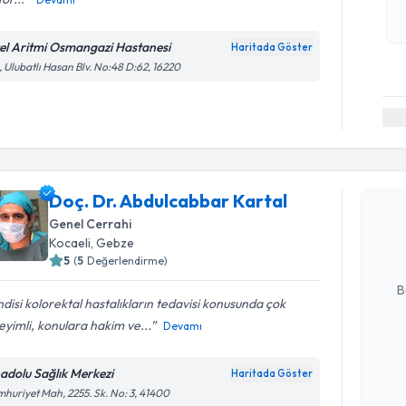
el Aritmi Osmangazi Hastanesi
Haritada Göster
, Ulubatlı Hasan Blv. No:48 D:62, 16220
Randevu T
Doç. Dr. 
Doç. Dr. Abdulcabbar Kartal
oluşturun. 
Genel Cerrahi
hazırlandığ
Kocaeli
, Gebze
5
(
5
Değerlendirme)
E-posta Ad
B
disi kolorektal hastalıkların tedavisi konusunda çok
yimli, konulara hakim ve...
Devamı
Kişisel
okudum
adolu Sağlık Merkezi
Haritada Göster
işlenm
huriyet Mah, 2255. Sk. No: 3, 41400