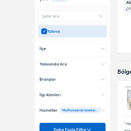
Ak
Çif
Yalova
İlçe
Yakınımda Ara
Bölg
Branşlar
Konumuma yakın uzmanları
Çiftlikköy
göster
İlgi Alanları
Hizmetler
Multivisseral rezeksiyon
Cerrahi Onkoloji
Ha
Genel Cerrahi
Mezuniyet
Acil Cerrahi
Daha Fazla Filtre
dokt