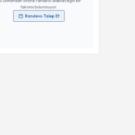
u uzmandan online randevu alabileceğin bir
takvimi bulunmuyor.
Randevu Talep Et
 verilerimin işlenmesine ilişkin
Aydınlatma Metni
'ni
 ve kişisel verilerimin belirtilen kapsamda
esini kabul ediyorum.
Takvim Talebini Gönder