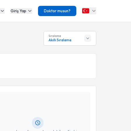
Giriş Yap
Doktor musun?
Sıralama
Akıllı Sıralama
akvimi Talebi
Nurkan Törer
için randevu takvimi talebi oluşturun.
andan randevu almanız için bir takvim
ında e-posta ile bilgilendireceğiz.
resiniz