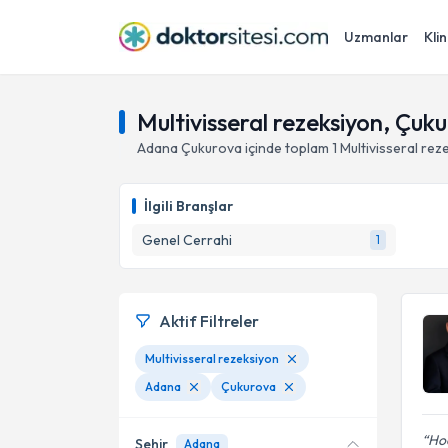
Uzmanlar
Klin
Multivisseral rezeksiyon, Çuk
Adana
Çukurova
içinde toplam
1
Multivisseral rez
İlgili Branşlar
Genel Cerrahi
1
Aktif Filtreler
Multivisseral rezeksiyon
Adana
Çukurova
Hoc
Şehir
Adana