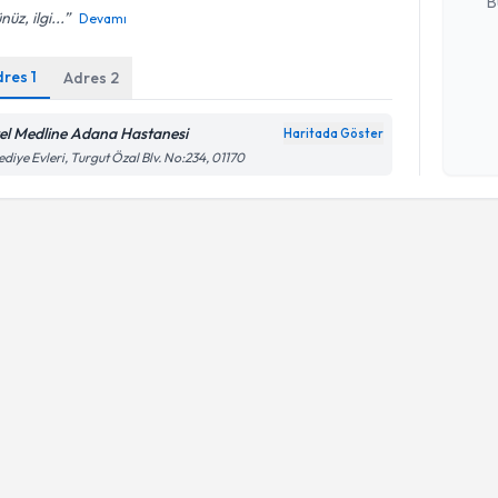
B
nüz, ilgi...
Devamı
dres
1
Adres
2
Kişisel
okudum
işlenm
el Medline Adana Hastanesi
Haritada Göster
ediye Evleri, Turgut Özal Blv. No:234, 01170