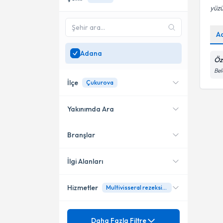
yüzü
A
Adana
Öz
Bel
İlçe
Çukurova
Yakınımda Ara
Branşlar
Konumuma yakın uzmanları
Çukurova
göster
İlgi Alanları
Hizmetler
Multivisseral rezeksiyon
Genel Cerrahi
Mezuniyet
Acil Cerrahi
Daha Fazla Filtre