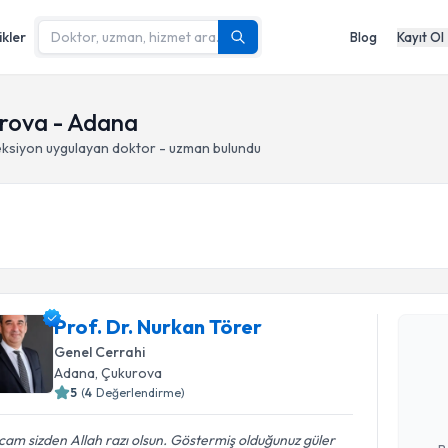
ikler
Blog
Kayıt Ol
urova - Adana
eksiyon
uygulayan doktor - uzman bulundu
Randevu T
Prof. Dr. Nurkan Törer
Prof. Dr. 
Genel Cerrahi
Size bu uzm
Adana
, Çukurova
hazırlandığ
5
(
4
Değerlendirme)
E-posta Ad
am sizden Allah razı olsun. Göstermiş olduğunuz güler